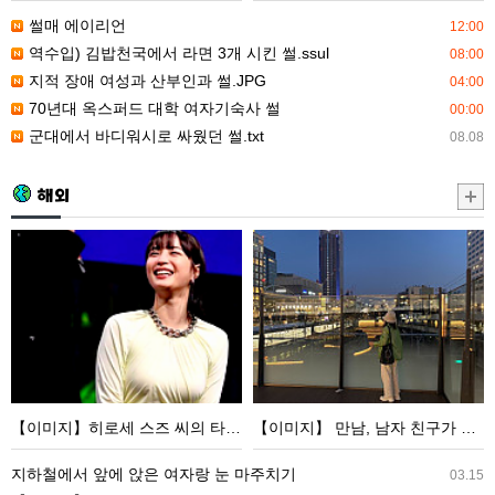
부
썰매 에이리언
12:00
인
역수입) 김밥천국에서 라면 3개 시킨 썰.ssul
08:00
과
지적 장애 여성과 산부인과 썰.JPG
04:00
썰.JPG
70년대 옥스퍼드 대학 여자기숙사 썰
00:00
군대에서 바디워시로 싸웠던 썰.txt
08.08
해외
【이
【이
미
미
지】
지】
히
만
로
남,
세
남
스
자
【이미지】히로세 스즈 씨의 타이트 원피스 모습이 너무
【이미지】 만남, 남자 친구가 너무 많아서 마침내 금기 사항을 저지른 ww
즈
친
씨
구
지하철에서 앞에 앉은 여자랑 눈 마주치기
03.15
의
가