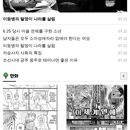
라
를
이등병의 탈영이 나라를 살림
07.11
살
림
6.25 당시 마을 전체를 구한 소년
07.11
남자들은 모두 소아성애자라 없애야 한다는 여성
07.11
이등병의 탈영이 나라를 살림
07.11
저승사자 사회의 특징
07.10
조선시대 공주 옹주로 태어나면 좋은 이유
07.10
만화
버
사
튜
이
버
가
키
나
즈
쁜
케
두