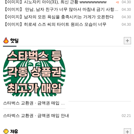
【이미지】시노자키 아이(31), 최신 근황 wwwwwwwww
04.30
+1
타
너
【이미지】 만남, 남자 친구가 너무 많아서 마침내 금기 사항을 저지른 ww
04.30
이
무
【이미지】남자의 모든 욕심을 충족시키는 가게가 오픈한다
04.30
트
많
【이미지】히로세 스즈 씨의 타이트 원피스 모습이 너무
04.30
원
아
피
서
핫딜
스
마
모
침
스
습
내
타
이
금
벅
너
기
스
무
사
교
항
환
을
권
스타벅스 교환권 · 금액권 매입 안내
저
·
지
금
스타벅스 교환권 · 금액권 매입 안내
02.21
른
액
ww
권
자유