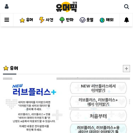
유머
사건
만화
웃썰
해외
핫
유머
나
도
이
제
여
친
이
생