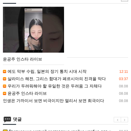
매
입
윤
안
공
내
주
인
스
타
라
윤공주 인스타 라이브
이
브
에도 막부 수립, 일본의 장기 통치 시대 시작
12:11
살라미스 해전, 그리스 함대가 페르시아의 진격을 막다
03:37
우리가 두려워해야 할 유일한 것은 두려움 그 자체다
08.08
윤공주 인스타 라이브
08.08
인생은 가까이서 보면 비극이지만 멀리서 보면 희극이다
08.08
댓글