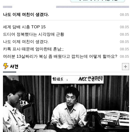
겼
다.
나도 이제 여친이 생겼다.
08.05
세계 담배 시총 TOP 15
08.05
드디어 정복했다는 시각장애 근황
08.05
나도 이제 여친이 생겼다.
08.05
카톡 프사 때문에 엄마한테 혼남;;
08.05
여러분 13살짜리가 복싱 좀 배웠다고 깝치는데 어떻게 할까요?
08.05
사건
이
등
병
의
탈
영
이
나