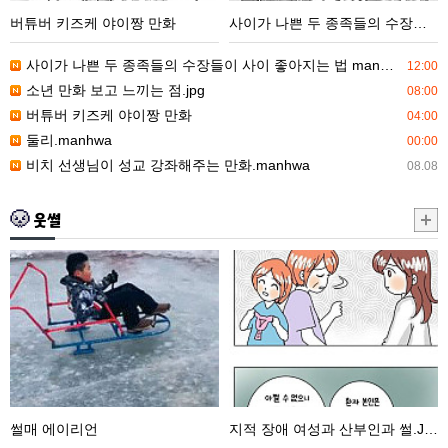
야
종
버튜버 키즈케 야이짱 만화
사이가 나쁜 두 종족들의 수장들이 사이 좋아지는 법 manhwa
이
족
짱
들
사이가 나쁜 두 종족들의 수장들이 사이 좋아지는 법 manhwa
12:00
만
의
소년 만화 보고 느끼는 점.jpg
08:00
화
수
버튜버 키즈케 야이짱 만화
04:00
장
둘리.manhwa
00:00
들
비치 선생님이 성교 강좌해주는 만화.manhwa
08.08
이
사
웃썰
이
좋
썰
지
아
매
적
지
에
장
는
이
애
법
리
여
manhwa
언
성
과
썰매 에이리언
지적 장애 여성과 산부인과 썰.JPG
산