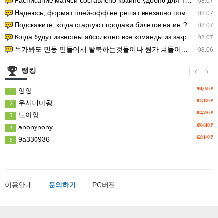
Расписание матчей составлено крайне удобно для нашего часово…
08.07
Надеюсь, формат плей-офф не решат внезапно поменять. https:/…
08.07
Подскажите, когда стартуют продажи билетов на инт? https://g…
08.07
Когда будут известны абсолютно все команды из закрытых квали…
08.07
누가봐도 민둥 만들어서 탈북하는것들이나 뭔가 쳐들어오는 낌새를 미리 알아차리기 위함이지 저걸 전쟁준비라고 하…
08.06
랭킹
951,070 P
앙앙
1
878,170 P
우시대마왕
2
874,790 P
느아앙
3
698,810 P
anonynony
4
620,140 P
9a330936
5
이용안내
문의하기
PC버전