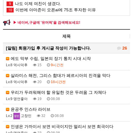
나도 이제 여친이 생겼다.
9
이번에 아마존이 오픈ai에 75조 투자한 이유
10
▶ 네이버,구글에 '유머픽'을 검색해보세요!
제목
[알림]
회원가입 후 게시글 작성이 가능합니다.
26
에도 막부 수립, 일본의 장기 통치 시대 시작
Lv.8 역사덕후
15
9시간전
살라미스 해전, 그리스 함대가 페르시아의 진격을 막다
Lv.8 역사덕후
20
18시간전
우리가 두려워해야 할 유일한 것은 두려움 그 자체다
Lv.9 명언좋아
19
08.08
윤공주 인스타 라이브
Lv.2
고창민
32
08.08
인생은 가까이서 보면 비극이지만 멀리서 보면 희극이다