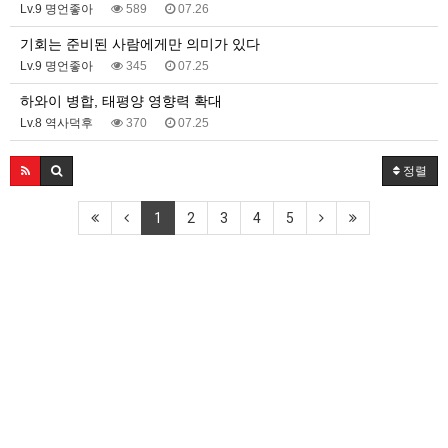
Lv.9 명언좋아
589
07.26
기회는 준비된 사람에게만 의미가 있다
Lv.9 명언좋아
345
07.25
하와이 병합, 태평양 영향력 확대
Lv.8 역사덕후
370
07.25
정렬
1
2
3
4
5