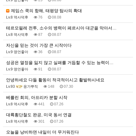
Lv.9 명언좋아
23
08.08
제임스 쿡의 항해, 태평양 탐사의 확대
Lv.8 역사덕후
76
08.08
테르모필레 전투, 소수의 병력이 페르시아 대군을 막아서…
Lv.8 역사덕후
87
08.07
자신을 믿는 것이 가장 큰 시작이다
Lv.9 명언좋아
36
08.07
성공은 열정을 잃지 않고 실패를 거듭할 수 있는 능력이…
Lv.9 명언좋아
91
08.07
안녕하세요 다들 활동이 적극적이시고 활발하시네요
Lv.93
응가뿌직
148
07.30
베를린 회의, 아프리카 분할 시작
Lv.8 역사덕후
441
07.26
대륙횡단철도 완공, 미국 동서 연결
Lv.8 역사덕후
301
07.26
오늘을 낭비하면 내일이 더 무거워진다