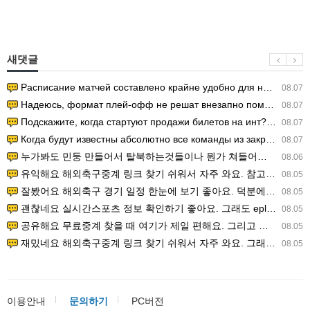
새댓글
Расписание матчей составлено крайне удобно для нашего часово…
08.07
Надеюсь, формат плей-офф не решат внезапно поменять. https:/…
08.07
Подскажите, когда стартуют продажи билетов на инт? https://g…
08.07
Когда будут известны абсолютно все команды из закрытых квали…
08.07
누가봐도 민둥 만들어서 탈북하는것들이나 뭔가 쳐들어오는 낌새를 미리 알아차리기 위함이지 저걸 전쟁준비라고 하…
08.06
유익해요 해외축구중계 링크 찾기 쉬워서 자주 와요. 참고로 무료스포츠중계 정보 확인할 때 출처 꼭 체크해요.…
08.05
잘봤어요 해외축구 경기 일정 한눈에 보기 좋아요. 덕분에 epl중계 볼 때 공식 중계 채널 먼저 찾아봐요. …
08.05
괜찮네요 실시간스포츠 정보 확인하기 좋아요. 그래도 epl중계 볼 때 공식 중계 채널 먼저 찾아봐요. 북마크…
08.05
공유해요 무료중계 찾을 때 여기가 제일 편해요. 그리고 무료스포츠중계 정보 확인할 때 출처 꼭 체크해요. 앞…
08.05
재밌네요 해외축구중계 링크 찾기 쉬워서 자주 와요. 그래서 해외축구중계도 정식 서비스로 봐야 안전해요. 다음…
08.05
이용안내
문의하기
PC버전