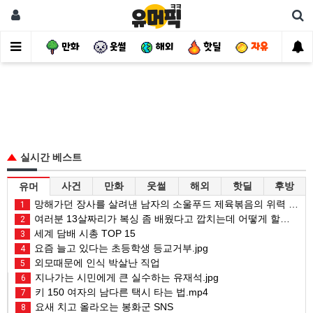
사건
만화
웃썰
해외
핫딜
자유
실시간 베스트
사건
만화
웃썰
해외
핫딜
후방
유머
망해가던 장사를 살려낸 남자의 소울푸드 제육볶음의 위력 ㅋㅋ
1
여러분 13살짜리가 복싱 좀 배웠다고 깝치는데 어떻게 할까요?
2
세계 담배 시총 TOP 15
3
요즘 늘고 있다는 초등학생 등교거부.jpg
4
외모때문에 인식 박살난 직업
5
지나가는 시민에게 큰 실수하는 유재석.jpg
6
키 150 여자의 남다른 택시 타는 법.mp4
7
요새 치고 올라오는 봉화군 SNS
8