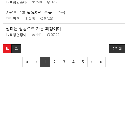
Lv.8 명언좋아
249
07.23
가성비셔츠 필요하신 분들은 주목
익명
176
07.23
실패는 성공으로 가는 과정이다
Lv.8 명언좋아
441
07.23
정렬
1
2
3
4
5