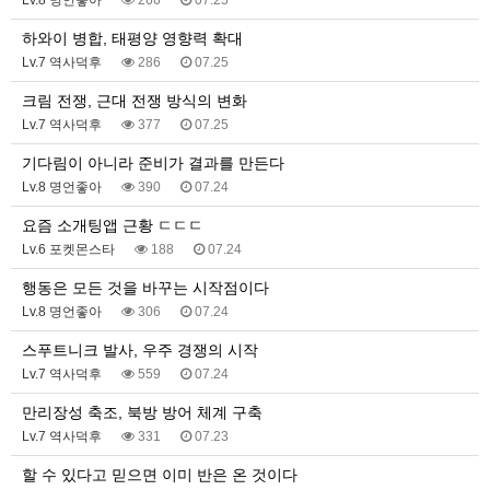
Lv.8 명언좋아
266
07.25
하와이 병합, 태평양 영향력 확대
Lv.7 역사덕후
286
07.25
크림 전쟁, 근대 전쟁 방식의 변화
Lv.7 역사덕후
377
07.25
기다림이 아니라 준비가 결과를 만든다
Lv.8 명언좋아
390
07.24
요즘 소개팅앱 근황 ㄷㄷㄷ
Lv.6 포켓몬스타
188
07.24
행동은 모든 것을 바꾸는 시작점이다
Lv.8 명언좋아
306
07.24
스푸트니크 발사, 우주 경쟁의 시작
Lv.7 역사덕후
559
07.24
만리장성 축조, 북방 방어 체계 구축
Lv.7 역사덕후
331
07.23
할 수 있다고 믿으면 이미 반은 온 것이다