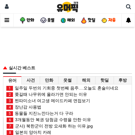
사건
만화
웃썰
해외
핫딜
자유
실시간 베스트
사건
만화
웃썰
해외
핫딜
후방
유머
일주일 두번의 기회중 첫번째 음주....오늘도 혼술이네요
1
쫒길때 나무위에 올라가면 안되는 이유
2
찐따미소녀 여고생 메이드카페 면접보기
3
장난감 사용법
4
동물들 지진느낀다는거 다 구라
5
3개월동안 복권 당첨금 수령을 안한 이유
6
군사) 북한군이 전방 요새화 하는 이유.jpg
7
일본의 양아치 카레
8