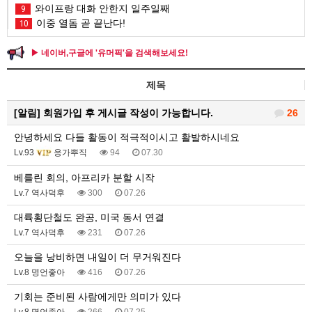
와이프랑 대화 안한지 일주일째
9
이중 열돔 곧 끝난다!
10
▶ 네이버,구글에 '유머픽'을 검색해보세요!
제목
[알림]
회원가입 후 게시글 작성이 가능합니다.
26
안녕하세요 다들 활동이 적극적이시고 활발하시네요
Lv.93
응가뿌직
94
07.30
베를린 회의, 아프리카 분할 시작
Lv.7 역사덕후
300
07.26
대륙횡단철도 완공, 미국 동서 연결
Lv.7 역사덕후
231
07.26
오늘을 낭비하면 내일이 더 무거워진다
Lv.8 명언좋아
416
07.26
기회는 준비된 사람에게만 의미가 있다