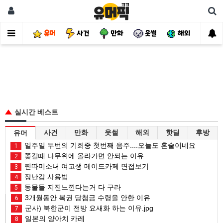
유머
사건
만화
웃썰
해외
핫
실시간 베스트
사건
만화
웃썰
해외
핫딜
후방
유머
일주일 두번의 기회중 첫번째 음주....오늘도 혼술이네요
1
쫒길때 나무위에 올라가면 안되는 이유
2
찐따미소녀 여고생 메이드카페 면접보기
3
장난감 사용법
4
동물들 지진느낀다는거 다 구라
5
3개월동안 복권 당첨금 수령을 안한 이유
6
군사) 북한군이 전방 요새화 하는 이유.jpg
7
일본의 양아치 카레
8