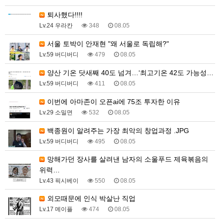
퇴사했다!!!!
Lv.24 우라칸
348
08.05
서울 토박이 안재현 "왜 서울로 독립해?"
Lv.59 버디버디
479
08.05
양산 기온 닷새째 40도 넘겨…‘최고기온 42도 가능성…
Lv.59 버디버디
411
08.05
이번에 아마존이 오픈ai에 75조 투자한 이유
Lv.29 소밀면
532
08.05
백종원이 알려주는 가장 최악의 창업과정 .JPG
Lv.59 버디버디
495
08.05
망해가던 장사를 살려낸 남자의 소울푸드 제육볶음의
위력…
Lv.43 픽시베이
550
08.05
외모때문에 인식 박살난 직업
Lv.17 메이플
474
08.05