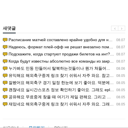
새댓글
Расписание матчей составлено крайне удобно для нашего часово…
08.07
Надеюсь, формат плей-офф не решат внезапно поменять. https:/…
08.07
Подскажите, когда стартуют продажи билетов на инт? https://g…
08.07
Когда будут известны абсолютно все команды из закрытых квали…
08.07
누가봐도 민둥 만들어서 탈북하는것들이나 뭔가 쳐들어오는 낌새를 미리 알아차리기 위함이지 저걸 전쟁준비라고 하…
08.06
유익해요 해외축구중계 링크 찾기 쉬워서 자주 와요. 참고로 무료스포츠중계 정보 확인할 때 출처 꼭 체크해요.…
08.05
잘봤어요 해외축구 경기 일정 한눈에 보기 좋아요. 덕분에 epl중계 볼 때 공식 중계 채널 먼저 찾아봐요. …
08.05
괜찮네요 실시간스포츠 정보 확인하기 좋아요. 그래도 epl중계 볼 때 공식 중계 채널 먼저 찾아봐요. 북마크…
08.05
공유해요 무료중계 찾을 때 여기가 제일 편해요. 그리고 무료스포츠중계 정보 확인할 때 출처 꼭 체크해요. 앞…
08.05
재밌네요 해외축구중계 링크 찾기 쉬워서 자주 와요. 그래서 해외축구중계도 정식 서비스로 봐야 안전해요. 다음…
08.05