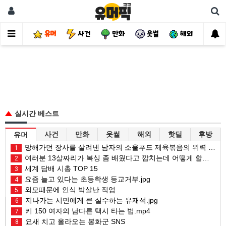
유머
사건
만화
웃썰
해외
핫
실시간 베스트
사건
만화
웃썰
해외
핫딜
후방
유머
망해가던 장사를 살려낸 남자의 소울푸드 제육볶음의 위력 ㅋㅋ
1
여러분 13살짜리가 복싱 좀 배웠다고 깝치는데 어떻게 할까요?
2
세계 담배 시총 TOP 15
3
요즘 늘고 있다는 초등학생 등교거부.jpg
4
외모때문에 인식 박살난 직업
5
지나가는 시민에게 큰 실수하는 유재석.jpg
6
키 150 여자의 남다른 택시 타는 법.mp4
7
요새 치고 올라오는 봉화군 SNS
8