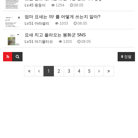
Lv.45 몽둥이
1254
08.05
엄마 요새는 꺄! 를 어떻게 쓰는지 알아?
Lv.51 아라셀리
1033
08.05
요새 치고 올라오는 봉화군 SNS
Lv.51 아기물티슈
1203
08.05
정렬
1
2
3
4
5