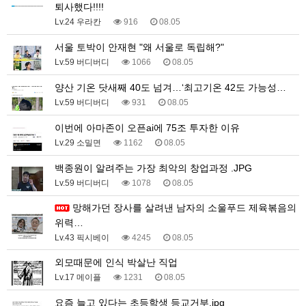
퇴사했다!!!!
Lv.24 우라칸
916
08.05
서울 토박이 안재현 "왜 서울로 독립해?"
Lv.59 버디버디
1066
08.05
양산 기온 닷새째 40도 넘겨…‘최고기온 42도 가능성…
Lv.59 버디버디
931
08.05
이번에 아마존이 오픈ai에 75조 투자한 이유
Lv.29 소밀면
1162
08.05
백종원이 알려주는 가장 최악의 창업과정 .JPG
Lv.59 버디버디
1078
08.05
망해가던 장사를 살려낸 남자의 소울푸드 제육볶음의
위력…
Lv.43 픽시베이
4245
08.05
외모때문에 인식 박살난 직업
Lv.17 메이플
1231
08.05
요즘 늘고 있다는 초등학생 등교거부.jpg