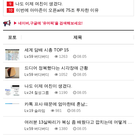
나도 이제 여친이 생겼다.
9
이번에 아마존이 오픈ai에 75조 투자한 이유
10
▶ 네이버,구글에 '유머픽'을 검색해보세요!
포토
제목
세계 담배 시총 TOP 15
Lv.59 버디버디
1263
08.05
드디어 정복했다는 시각장애 근황
Lv.59 버디버디
1052
08.05
나도 이제 여친이 생겼다.
Lv.24 칠성그룹
1190
08.05
카톡 프사 때문에 엄마한테 혼남;;
Lv.19 슬라임
981
08.05
여러분 13살짜리가 복싱 좀 배웠다고 깝치는데 어떻게 …
Lv.59 버디버디
1380
08.05