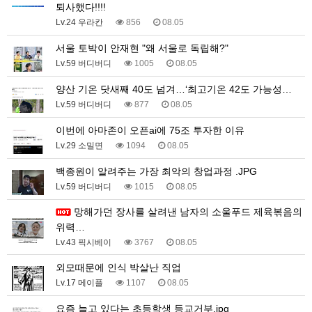
퇴사했다!!!!
Lv.24 우라칸
856
08.05
서울 토박이 안재현 "왜 서울로 독립해?"
Lv.59 버디버디
1005
08.05
양산 기온 닷새째 40도 넘겨…‘최고기온 42도 가능성…
Lv.59 버디버디
877
08.05
이번에 아마존이 오픈ai에 75조 투자한 이유
Lv.29 소밀면
1094
08.05
백종원이 알려주는 가장 최악의 창업과정 .JPG
Lv.59 버디버디
1015
08.05
망해가던 장사를 살려낸 남자의 소울푸드 제육볶음의
위력…
Lv.43 픽시베이
3767
08.05
외모때문에 인식 박살난 직업
Lv.17 메이플
1107
08.05
요즘 늘고 있다는 초등학생 등교거부.jpg