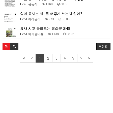
Lv.45 몽둥이
1168
08.05
엄마 요새는 꺄! 를 어떻게 쓰는지 알아?
Lv.51 아라셀리
973
08.05
요새 치고 올라오는 봉화군 SNS
Lv.51 아기물티슈
1138
08.05
정렬
1
2
3
4
5