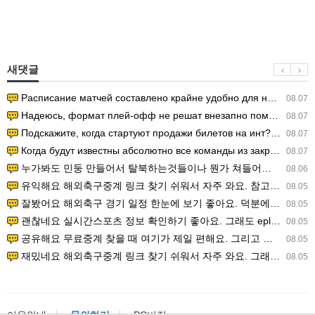
새댓글
Расписание матчей составлено крайне удобно для нашего часово…
08.07
Надеюсь, формат плей-офф не решат внезапно поменять. https:/…
08.07
Подскажите, когда стартуют продажи билетов на инт? https://g…
08.07
Когда будут известны абсолютно все команды из закрытых квали…
08.07
누가봐도 민둥 만들어서 탈북하는것들이나 뭔가 쳐들어오는 낌새를 미리 알아차리기 위함이지 저걸 전쟁준비라고 하…
08.06
유익해요 해외축구중계 링크 찾기 쉬워서 자주 와요. 참고로 무료스포츠중계 정보 확인할 때 출처 꼭 체크해요.…
08.05
잘봤어요 해외축구 경기 일정 한눈에 보기 좋아요. 덕분에 epl중계 볼 때 공식 중계 채널 먼저 찾아봐요. …
08.05
괜찮네요 실시간스포츠 정보 확인하기 좋아요. 그래도 epl중계 볼 때 공식 중계 채널 먼저 찾아봐요. 북마크…
08.05
공유해요 무료중계 찾을 때 여기가 제일 편해요. 그리고 무료스포츠중계 정보 확인할 때 출처 꼭 체크해요. 앞…
08.05
재밌네요 해외축구중계 링크 찾기 쉬워서 자주 와요. 그래서 해외축구중계도 정식 서비스로 봐야 안전해요. 다음…
08.05