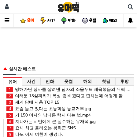
유머
사건
만화
웃썰
해외
핫
실시간 베스트
사건
만화
웃썰
해외
핫딜
후방
유머
망해가던 장사를 살려낸 남자의 소울푸드 제육볶음의 위력 ㅋㅋ
1
여러분 13살짜리가 복싱 좀 배웠다고 깝치는데 어떻게 할까요?
2
세계 담배 시총 TOP 15
3
요즘 늘고 있다는 초등학생 등교거부.jpg
4
키 150 여자의 남다른 택시 타는 법.mp4
5
지나가는 시민에게 큰 실수하는 유재석.jpg
6
요새 치고 올라오는 봉화군 SNS
7
나도 이제 여친이 생겼다.
8