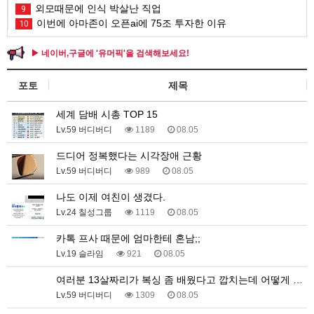
외모때문에 인식 박살난 직업
9
이번에 아마존이 오픈ai에 75조 투자한 이유
10
▶ 네이버,구글에 '유머픽'을 검색해보세요!
포토
제목
세계 담배 시총 TOP 15
Lv.59 버디버디
1189
08.05
드디어 정복했다는 시각장애 근황
Lv.59 버디버디
989
08.05
나도 이제 여친이 생겼다.
Lv.24 칠성그룹
1119
08.05
카톡 프사 때문에 엄마한테 혼남;;
Lv.19 슬라임
921
08.05
여러분 13살짜리가 복싱 좀 배웠다고 깝치는데 어떻게 …
Lv.59 버디버디
1309
08.05