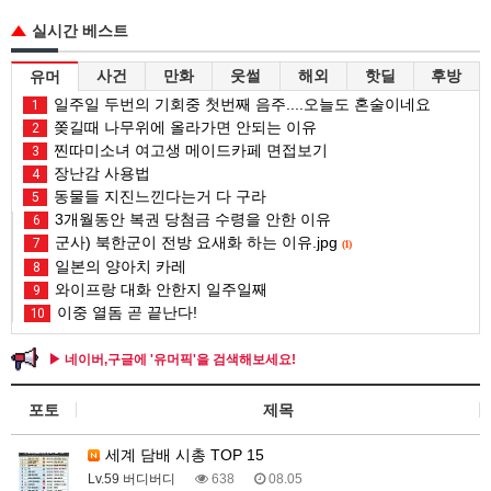
실시간 베스트
사건
만화
웃썰
해외
핫딜
후방
유머
일주일 두번의 기회중 첫번째 음주....오늘도 혼술이네요
1
쫒길때 나무위에 올라가면 안되는 이유
2
찐따미소녀 여고생 메이드카페 면접보기
3
장난감 사용법
4
동물들 지진느낀다는거 다 구라
5
3개월동안 복권 당첨금 수령을 안한 이유
6
군사) 북한군이 전방 요새화 하는 이유.jpg
7
(1)
일본의 양아치 카레
8
와이프랑 대화 안한지 일주일째
9
이중 열돔 곧 끝난다!
10
▶ 네이버,구글에 '유머픽'을 검색해보세요!
포토
제목
세계 담배 시총 TOP 15
Lv.59 버디버디
638
08.05