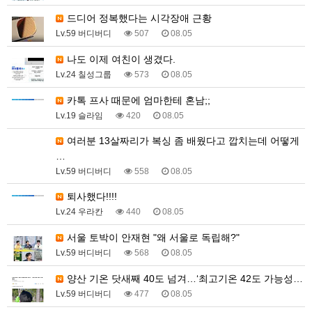
드디어 정복했다는 시각장애 근황
Lv.59 버디버디
507
08.05
나도 이제 여친이 생겼다.
Lv.24 칠성그룹
573
08.05
카톡 프사 때문에 엄마한테 혼남;;
Lv.19 슬라임
420
08.05
여러분 13살짜리가 복싱 좀 배웠다고 깝치는데 어떻게
…
Lv.59 버디버디
558
08.05
퇴사했다!!!!
Lv.24 우라칸
440
08.05
서울 토박이 안재현 "왜 서울로 독립해?"
Lv.59 버디버디
568
08.05
양산 기온 닷새째 40도 넘겨…‘최고기온 42도 가능성…
Lv.59 버디버디
477
08.05