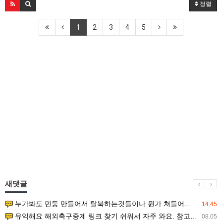
정렬
1
2
3
4
5
새댓글
누가봐도 민둥 만들어서 탈북하는것들이나 뭔가 쳐들어오는 낌새를 미리 알아차리기 위함이지 저걸 전쟁준비라고 하…
14:45
유익해요 해외축구중계 링크 찾기 쉬워서 자주 와요. 참고로 무료스포츠중계 정보 확인할 때 출처 꼭 체크해요.…
08.05