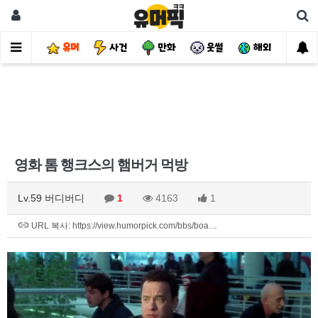
유머
사건
만화
웃썰
해외
핫
영화 톰 행크스의 햄버거 먹방
Lv.59 버디버디
1
4163
1
URL 복사: https://view.humorpick.com/bbs/boa…