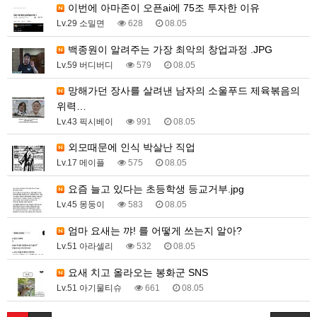
이번에 아마존이 오픈ai에 75조 투자한 이유
Lv.29 소밀면
628
08.05
백종원이 알려주는 가장 최악의 창업과정 .JPG
Lv.59 버디버디
579
08.05
망해가던 장사를 살려낸 남자의 소울푸드 제육볶음의
위력…
Lv.43 픽시베이
991
08.05
외모때문에 인식 박살난 직업
Lv.17 메이플
575
08.05
요즘 늘고 있다는 초등학생 등교거부.jpg
Lv.45 몽둥이
583
08.05
엄마 요새는 꺄! 를 어떻게 쓰는지 알아?
Lv.51 아라셀리
532
08.05
요새 치고 올라오는 봉화군 SNS
Lv.51 아기물티슈
661
08.05