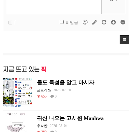
비밀글
지금 뜨고 있는
픽
물도 특성을 알고 마시자
포트리쯔
2026. 07. 30.
655
0
귀신 나오는 고시원 Manhwa
우라칸
2026. 08. 04.
380
0