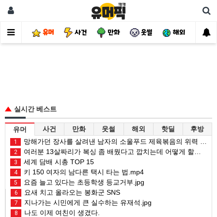
유머
사건
만화
웃썰
해외
핫
실시간 베스트
사건
만화
웃썰
해외
핫딜
후방
유머
망해가던 장사를 살려낸 남자의 소울푸드 제육볶음의 위력 ㅋㅋ
1
여러분 13살짜리가 복싱 좀 배웠다고 깝치는데 어떻게 할까요?
2
세계 담배 시총 TOP 15
3
키 150 여자의 남다른 택시 타는 법.mp4
4
요즘 늘고 있다는 초등학생 등교거부.jpg
5
요새 치고 올라오는 봉화군 SNS
6
지나가는 시민에게 큰 실수하는 유재석.jpg
7
나도 이제 여친이 생겼다.
8