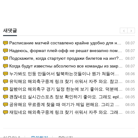
새댓글
Расписание матчей составлено крайне удобно для нашего часово…
08.07
Надеюсь, формат плей-офф не решат внезапно поменять. https:/…
08.07
Подскажите, когда стартуют продажи билетов на инт? https://g…
08.07
Когда будут известны абсолютно все команды из закрытых квали…
08.07
누가봐도 민둥 만들어서 탈북하는것들이나 뭔가 쳐들어오는 낌새를 미리 알아차리기 위함이지 저걸 전쟁준비라고 하…
08.06
유익해요 해외축구중계 링크 찾기 쉬워서 자주 와요. 참고로 무료스포츠중계 정보 확인할 때 출처 꼭 체크해요.…
08.05
잘봤어요 해외축구 경기 일정 한눈에 보기 좋아요. 덕분에 epl중계 볼 때 공식 중계 채널 먼저 찾아봐요. …
08.05
괜찮네요 실시간스포츠 정보 확인하기 좋아요. 그래도 epl중계 볼 때 공식 중계 채널 먼저 찾아봐요. 북마크…
08.05
공유해요 무료중계 찾을 때 여기가 제일 편해요. 그리고 무료스포츠중계 정보 확인할 때 출처 꼭 체크해요. 앞…
08.05
재밌네요 해외축구중계 링크 찾기 쉬워서 자주 와요. 그래서 해외축구중계도 정식 서비스로 봐야 안전해요. 다음…
08.05