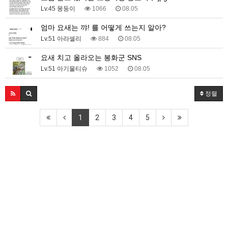
Lv.45 몽둥이
1066
08.05
엄마 요새는 꺄! 를 어떻게 쓰는지 알아?
Lv.51 아라셀리
884
08.05
요새 치고 올라오는 봉화군 SNS
Lv.51 아기물티슈
1052
08.05
정렬
1
2
3
4
5