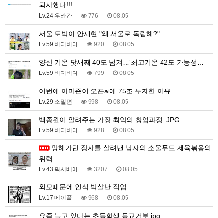
퇴사했다!!!!
Lv.24 우라칸
776
08.05
서울 토박이 안재현 "왜 서울로 독립해?"
Lv.59 버디버디
920
08.05
양산 기온 닷새째 40도 넘겨…‘최고기온 42도 가능성…
Lv.59 버디버디
799
08.05
이번에 아마존이 오픈ai에 75조 투자한 이유
Lv.29 소밀면
998
08.05
백종원이 알려주는 가장 최악의 창업과정 .JPG
Lv.59 버디버디
928
08.05
망해가던 장사를 살려낸 남자의 소울푸드 제육볶음의
위력…
Lv.43 픽시베이
3207
08.05
외모때문에 인식 박살난 직업
Lv.17 메이플
968
08.05
요즘 늘고 있다는 초등학생 등교거부.jpg