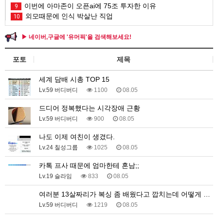
이번에 아마존이 오픈ai에 75조 투자한 이유
9
외모때문에 인식 박살난 직업
10
▶ 네이버,구글에 '유머픽'을 검색해보세요!
포토
제목
세계 담배 시총 TOP 15
Lv.59 버디버디
1100
08.05
드디어 정복했다는 시각장애 근황
Lv.59 버디버디
900
08.05
나도 이제 여친이 생겼다.
Lv.24 칠성그룹
1025
08.05
카톡 프사 때문에 엄마한테 혼남;;
Lv.19 슬라임
833
08.05
여러분 13살짜리가 복싱 좀 배웠다고 깝치는데 어떻게 …
Lv.59 버디버디
1219
08.05