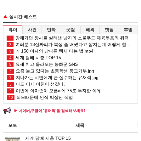
실시간 베스트
사건
만화
웃썰
해외
핫딜
후방
유머
망해가던 장사를 살려낸 남자의 소울푸드 제육볶음의 위력 ㅋㅋ
1
여러분 13살짜리가 복싱 좀 배웠다고 깝치는데 어떻게 할까요?
2
키 150 여자의 남다른 택시 타는 법.mp4
3
세계 담배 시총 TOP 15
4
요새 치고 올라오는 봉화군 SNS
5
요즘 늘고 있다는 초등학생 등교거부.jpg
6
지나가는 시민에게 큰 실수하는 유재석.jpg
7
나도 이제 여친이 생겼다.
8
이번에 아마존이 오픈ai에 75조 투자한 이유
9
외모때문에 인식 박살난 직업
10
▶ 네이버,구글에 '유머픽'을 검색해보세요!
포토
제목
세계 담배 시총 TOP 15