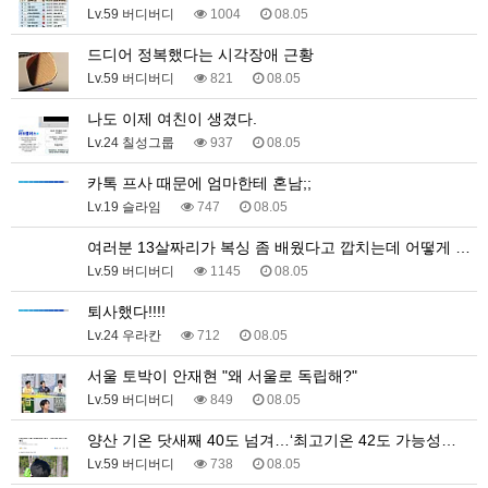
Lv.59 버디버디
1004
08.05
드디어 정복했다는 시각장애 근황
Lv.59 버디버디
821
08.05
나도 이제 여친이 생겼다.
Lv.24 칠성그룹
937
08.05
카톡 프사 때문에 엄마한테 혼남;;
Lv.19 슬라임
747
08.05
여러분 13살짜리가 복싱 좀 배웠다고 깝치는데 어떻게 …
Lv.59 버디버디
1145
08.05
퇴사했다!!!!
Lv.24 우라칸
712
08.05
서울 토박이 안재현 "왜 서울로 독립해?"
Lv.59 버디버디
849
08.05
양산 기온 닷새째 40도 넘겨…‘최고기온 42도 가능성…
Lv.59 버디버디
738
08.05