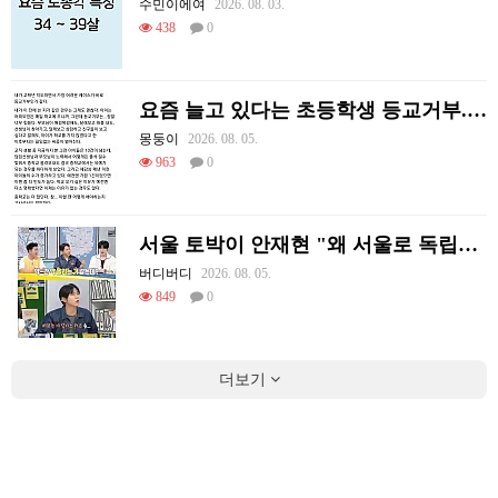
수민이에여
2026. 08. 03.
438
0
요즘 늘고 있다는 초등학생 등교거부.jpg
몽둥이
2026. 08. 05.
963
0
서울 토박이 안재현 "왜 서울로 독립해?"
버디버디
2026. 08. 05.
849
0
더보기