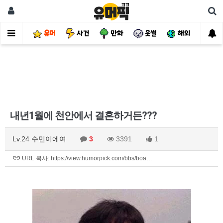
유머
사건
만화
웃썰
해외
핫
내년1월에 천안에서 결혼하거든???
Lv.24 수민이에여
3
3391
1
URL 복사: https://view.humorpick.com/bbs/boa…