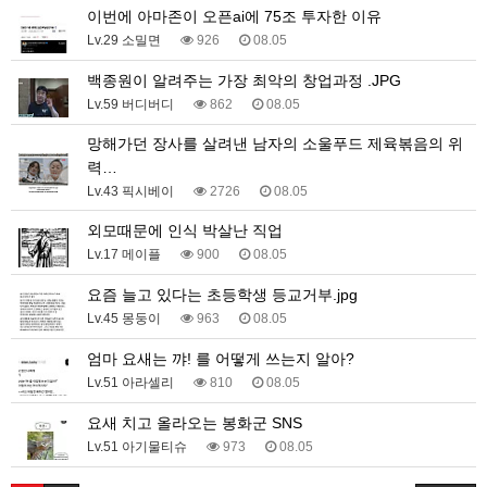
이번에 아마존이 오픈ai에 75조 투자한 이유
Lv.29 소밀면
926
08.05
백종원이 알려주는 가장 최악의 창업과정 .JPG
Lv.59 버디버디
862
08.05
망해가던 장사를 살려낸 남자의 소울푸드 제육볶음의 위
력…
Lv.43 픽시베이
2726
08.05
외모때문에 인식 박살난 직업
Lv.17 메이플
900
08.05
요즘 늘고 있다는 초등학생 등교거부.jpg
Lv.45 몽둥이
963
08.05
엄마 요새는 꺄! 를 어떻게 쓰는지 알아?
Lv.51 아라셀리
810
08.05
요새 치고 올라오는 봉화군 SNS
Lv.51 아기물티슈
973
08.05