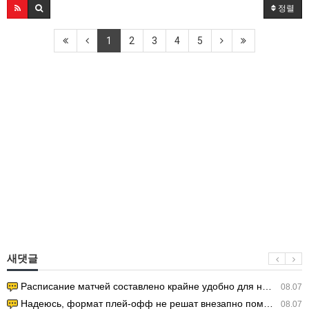
정렬
1
2
3
4
5
새댓글
Расписание матчей составлено крайне удобно для нашего часово…
08.07
Надеюсь, формат плей-офф не решат внезапно поменять. https:/…
08.07