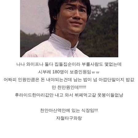
나나 와이프나 둘다 집돌집순이라 부를사람도 몇없는데
시부레 180명이 보증인원임ㅠㅠ
어짜피 인원만큼은 돈 내야되는건데 남는 밥이 넘 아깝단말이지 밥값
만 천만원인데!!!!!!
후라이드한마리값만 내고 와서 뷔페먹고갈 웃붕이들없냥
천안아산역안에 있는 식장임!!!
쟈철타구와랑