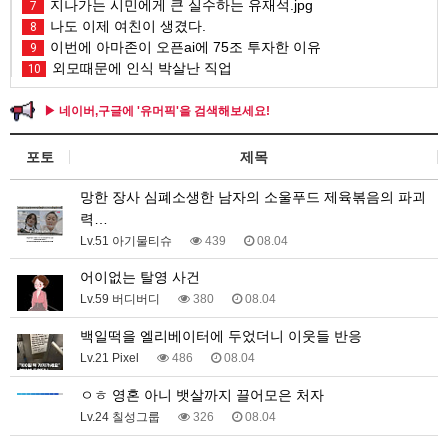
지나가는 시민에게 큰 실수하는 유재석.jpg
7
나도 이제 여친이 생겼다.
8
이번에 아마존이 오픈ai에 75조 투자한 이유
9
외모때문에 인식 박살난 직업
10
▶ 네이버,구글에 '유머픽'을 검색해보세요!
포토
제목
망한 장사 심폐소생한 남자의 소울푸드 제육볶음의 파괴
력…
Lv.51 아기물티슈
439
08.04
어이없는 탈영 사건
Lv.59 버디버디
380
08.04
백일떡을 엘리베이터에 두었더니 이웃들 반응
Lv.21 Pixel
486
08.04
ㅇㅎ 영혼 아니 뱃살까지 끌어모은 처자
Lv.24 칠성그룹
326
08.04