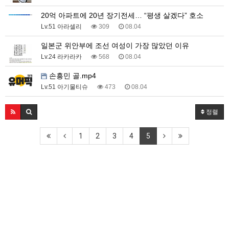
20억 아파트에 20년 장기전세… “평생 살겠다” 호소
Lv.51 아라셀리
309
08.04
일본군 위안부에 조선 여성이 가장 많았던 이유
Lv.24 라카라카
568
08.04
손흥민 골.mp4
Lv.51 아기물티슈
473
08.04
정렬
1
2
3
4
5