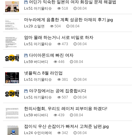
어딘가 익숙한 일본의 여자 화장실 문제 해결법
Lv.51 아기물티슈
518
08.04
마누라에게 음흉한 계획 성공한 아재의 후기.jpg
Lv.29 소밀면
504
08.04
엄마 몰래 하는거니 서로 비밀로 하자
Lv.51 아기물티슈
473
08.04
다이아몬드에 빠진 여자
Lv.59 버디버디
446
08.04
넷플릭스 8월 라인업
Lv.51 아기물티슈
381
08.04
야구장에서는 공에 집중합시다
Lv.51 아기물티슈
507
08.04
한의사협회, 우리도 레이저 피부미용 하겠다!
Lv.59 버디버디
439
08.04
접이식 우산 손잡이가 빠져서 고쳐준 남편.jpg
Lv.24 수민이에여
342
08.04