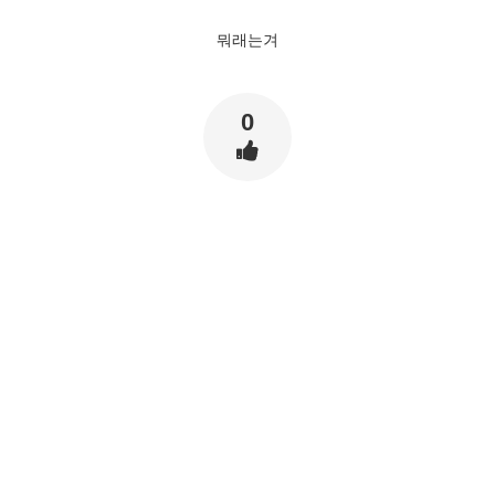
뭐래는겨
0