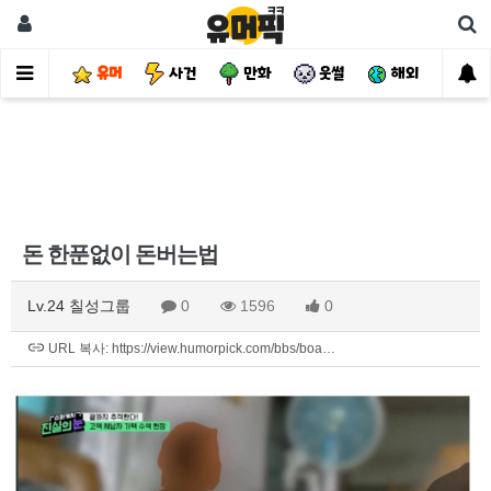
유머
사건
만화
웃썰
해외
핫
돈 한푼없이 돈버는법
Lv.24 칠성그룹
0
1596
0
URL 복사: https://view.humorpick.com/bbs/boa…