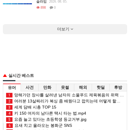
슬라임
2026. 08. 05.
898
0
더보기
실시간 베스트
사건
만화
웃썰
해외
핫딜
후방
유머
망해가던 장사를 살려낸 남자의 소울푸드 제육볶음의 위력 ㅋㅋ
1
여러분 13살짜리가 복싱 좀 배웠다고 깝치는데 어떻게 할까요?
2
세계 담배 시총 TOP 15
3
키 150 여자의 남다른 택시 타는 법.mp4
4
요즘 늘고 있다는 초등학생 등교거부.jpg
5
요새 치고 올라오는 봉화군 SNS
6