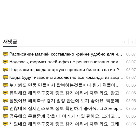
새댓글
Расписание матчей составлено крайне удобно для нашего часово…
08.07
Надеюсь, формат плей-офф не решат внезапно поменять. https:/…
08.07
Подскажите, когда стартуют продажи билетов на инт? https://g…
08.07
Когда будут известны абсолютно все команды из закрытых квали…
08.07
누가봐도 민둥 만들어서 탈북하는것들이나 뭔가 쳐들어오는 낌새를 미리 알아차리기 위함이지 저걸 전쟁준비라고 하…
08.06
유익해요 해외축구중계 링크 찾기 쉬워서 자주 와요. 참고로 무료스포츠중계 정보 확인할 때 출처 꼭 체크해요.…
08.05
잘봤어요 해외축구 경기 일정 한눈에 보기 좋아요. 덕분에 epl중계 볼 때 공식 중계 채널 먼저 찾아봐요. …
08.05
괜찮네요 실시간스포츠 정보 확인하기 좋아요. 그래도 epl중계 볼 때 공식 중계 채널 먼저 찾아봐요. 북마크…
08.05
공유해요 무료중계 찾을 때 여기가 제일 편해요. 그리고 무료스포츠중계 정보 확인할 때 출처 꼭 체크해요. 앞…
08.05
재밌네요 해외축구중계 링크 찾기 쉬워서 자주 와요. 그래서 해외축구중계도 정식 서비스로 봐야 안전해요. 다음…
08.05