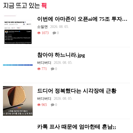
지금 뜨고 있는
픽
이번에 아마존이 오픈ai에 75조 투자한 이유
소밀면
2026. 08. 05.
1073
0
참아야 하느니라.jpg
버디버디
2026. 08. 05.
771
0
드디어 정복했다는 시각장애 근황
버디버디
2026. 08. 05.
965
0
카톡 프사 때문에 엄마한테 혼남;;