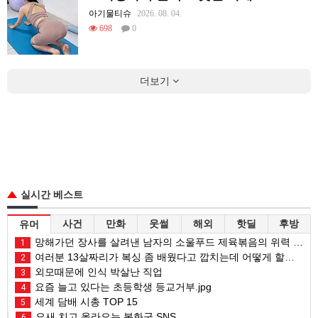
아기물티슈
2026. 08. 04.
698
0
더보기
실시간 베스트
사건
만화
웃썰
해외
핫딜
후방
유머
망해가던 장사를 살려낸 남자의 소울푸드 제육볶음의 위력 ㅋㅋ
1
여러분 13살짜리가 복싱 좀 배웠다고 깝치는데 어떻게 할까요?
2
외모때문에 인식 박살난 직업
3
요즘 늘고 있다는 초등학생 등교거부.jpg
4
세계 담배 시총 TOP 15
5
요새 치고 올라오는 봉화군 SNS
6