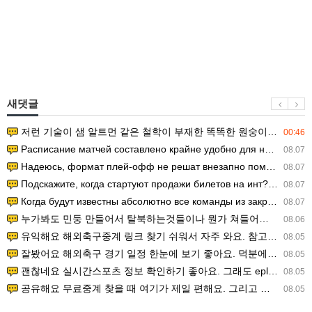
새댓글
저런 기술이 샘 알트먼 같은 철학이 부재한 똑똑한 원숭이에게 있다는게 문제.
00:46
Расписание матчей составлено крайне удобно для нашего часово…
08.07
Надеюсь, формат плей-офф не решат внезапно поменять. https:/…
08.07
Подскажите, когда стартуют продажи билетов на инт? https://g…
08.07
Когда будут известны абсолютно все команды из закрытых квали…
08.07
누가봐도 민둥 만들어서 탈북하는것들이나 뭔가 쳐들어오는 낌새를 미리 알아차리기 위함이지 저걸 전쟁준비라고 하…
08.06
유익해요 해외축구중계 링크 찾기 쉬워서 자주 와요. 참고로 무료스포츠중계 정보 확인할 때 출처 꼭 체크해요.…
08.05
잘봤어요 해외축구 경기 일정 한눈에 보기 좋아요. 덕분에 epl중계 볼 때 공식 중계 채널 먼저 찾아봐요. …
08.05
괜찮네요 실시간스포츠 정보 확인하기 좋아요. 그래도 epl중계 볼 때 공식 중계 채널 먼저 찾아봐요. 북마크…
08.05
공유해요 무료중계 찾을 때 여기가 제일 편해요. 그리고 무료스포츠중계 정보 확인할 때 출처 꼭 체크해요. 앞…
08.05