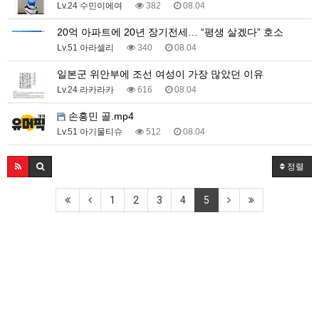
Lv.24 수민이에여
382
08.04
20억 아파트에 20년 장기전세… “평생 살겠다” 호소
Lv.51 아라셀리
340
08.04
일본군 위안부에 조선 여성이 가장 많았던 이유
Lv.24 라카라카
616
08.04
손흥민 골.mp4
Lv.51 아기물티슈
512
08.04
정렬
1
2
3
4
5