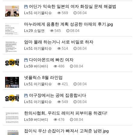
어딘가 익숙한 일본의 여자 화장실 문제 해결법
Lv.51 아기물티슈
569
08.04
마누라에게 음흉한 계획 성공한 아재의 후기.jpg
Lv.29 소밀면
545
08.04
엄마 몰래 하는거니 서로 비밀로 하자
Lv.51 아기물티슈
514
08.04
다이아몬드에 빠진 여자
Lv.59 버디버디
486
08.04
넷플릭스 8월 라인업
Lv.51 아기물티슈
421
08.04
야구장에서는 공에 집중합시다
Lv.51 아기물티슈
549
08.04
한의사협회, 우리도 레이저 피부미용 하겠다!
Lv.59 버디버디
476
08.04
접이식 우산 손잡이가 빠져서 고쳐준 남편.jpg