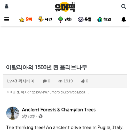
유머
사건
만화
웃썰
해외
핫
이탈리아의 1500년 된 올리브나무
Lv.43 픽시베이
0
1919
0
URL 복사: https://view.humorpick.com/bbs/boa…