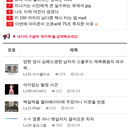
지나가는 시민에게 큰 실수하는 유재석.jpg
7
나도 이제 여친이 생겼다.
8
키 150 여자의 남다른 택시 타는 법.mp4
9
이번에 아마존이 오픈ai에 75조 투자한 이유
10
(1)
▶ 네이버,구글에 '유머픽'을 검색해보세요!
포토
제목
망한 장사 심폐소생한 남자의 소울푸드 제육볶음의 파괴
력…
Lv.51 아기물티슈
478
08.04
어이없는 탈영 사건
Lv.59 버디버디
423
08.04
백일떡을 엘리베이터에 두었더니 이웃들 반응
Lv.21 Pixel
526
08.04
ㅇㅎ 영혼 아니 뱃살까지 끌어모은 처자
Lv.24 칠성그룹
369
08.04