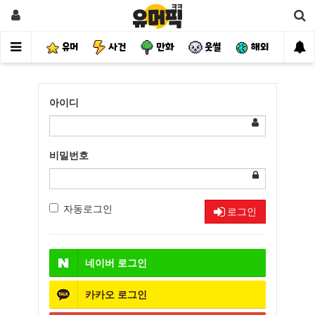
유머
사건
만화
웃썰
해외
핫
아이디
비밀번호
자동로그인
로그인
네이버
로그인
카카오
로그인