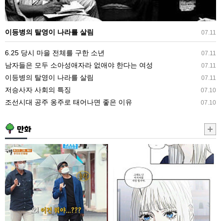
라
를
이등병의 탈영이 나라를 살림
07.11
살
림
6.25 당시 마을 전체를 구한 소년
07.11
남자들은 모두 소아성애자라 없애야 한다는 여성
07.11
이등병의 탈영이 나라를 살림
07.11
저승사자 사회의 특징
07.10
조선시대 공주 옹주로 태어나면 좋은 이유
07.10
만화
만
둘
화
리.manhwa
방
에
서
울