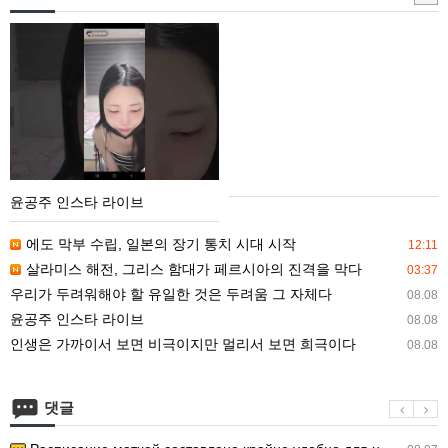
매
입
윤
안
공
내
주
인
스
타
라
윤공주 인스타 라이브
이
브
에도 막부 수립, 일본의 장기 통치 시대 시작
12:11
살라미스 해전, 그리스 함대가 페르시아의 진격을 막다
03:37
우리가 두려워해야 할 유일한 것은 두려움 그 자체다
08.08
윤공주 인스타 라이브
08.08
인생은 가까이서 보면 비극이지만 멀리서 보면 희극이다
08.08
댓글