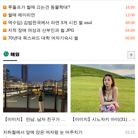
부
학
루돌프가 썰매 끄는건 동물학대?
16:00
인
여
썰매 에이리언
12:00
과
자
역수입) 김밥천국에서 라면 3개 시킨 썰.ssul
08:00
썰.JPG
기
지적 장애 여성과 산부인과 썰.JPG
04:00
숙
70년대 옥스퍼드 대학 여자기숙사 썰
00:00
사
썰
해외
【이
【이
미
미
지】
지】
만
시
남,
노
남
자
자
키
【이미지】 만남, 남자 친구가 너무 많아서 마침내 금기 사항을 저지른 ww
【이미지】시노자키 아이(31), 최신 근황 wwwwwwwww
+1
친
아
구
이
지하철에서 앞에 앉은 여자랑 눈 마주치기
03.15
가
(31),