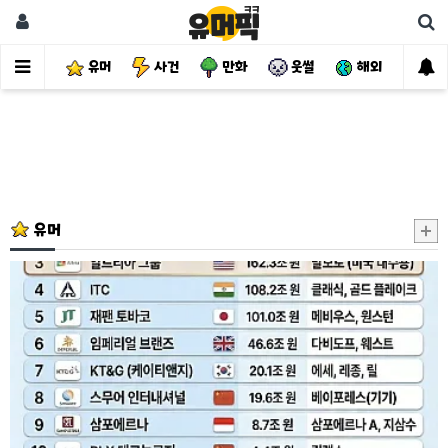
유머
사건
만화
웃썰
해외
핫
유머
세
계
담
배
시
총
TOP
15