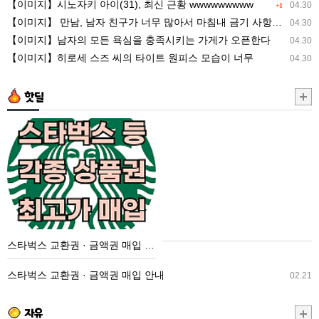
【이미지】시노자키 아이(31), 최신 근황 wwwwwwwww
04.30
+1
너
최
【이미지】 만남, 남자 친구가 너무 많아서 마침내 금기 사항을 저지른 ww
04.30
무
신
【이미지】남자의 모든 욕심을 충족시키는 가게가 오픈한다
04.30
많
근
【이미지】히로세 스즈 씨의 타이트 원피스 모습이 너무
04.30
아
황
서
wwwwwwwww
핫딜
마
침
스
내
타
금
벅
기
스
사
교
항
환
을
권
스타벅스 교환권 · 금액권 매입 안내
저
·
지
금
스타벅스 교환권 · 금액권 매입 안내
02.21
른
액
ww
권
자유