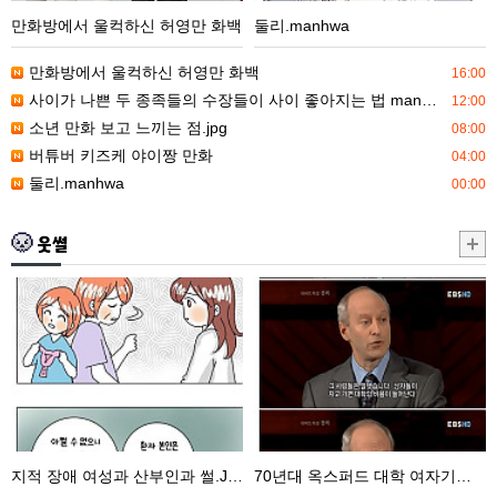
컥
만화방에서 울컥하신 허영만 화백
둘리.manhwa
하
신
만화방에서 울컥하신 허영만 화백
16:00
허
사이가 나쁜 두 종족들의 수장들이 사이 좋아지는 법 manhwa
12:00
영
소년 만화 보고 느끼는 점.jpg
08:00
만
버튜버 키즈케 야이짱 만화
04:00
화
둘리.manhwa
00:00
백
웃썰
지
70
적
년
장
대
애
옥
여
스
성
퍼
과
드
지적 장애 여성과 산부인과 썰.JPG
70년대 옥스퍼드 대학 여자기숙사 썰
산
대