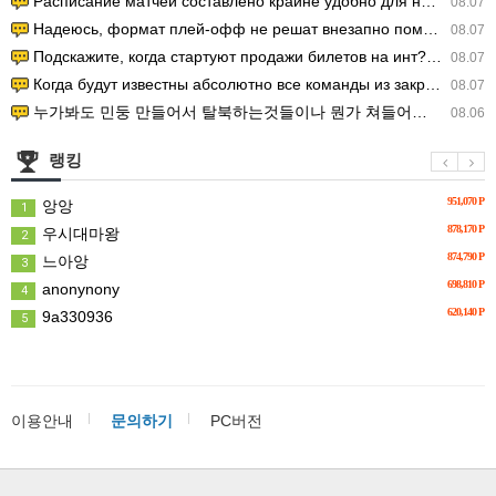
Расписание матчей составлено крайне удобно для нашего часово…
08.07
Надеюсь, формат плей-офф не решат внезапно поменять. https:/…
08.07
Подскажите, когда стартуют продажи билетов на инт? https://g…
08.07
Когда будут известны абсолютно все команды из закрытых квали…
08.07
누가봐도 민둥 만들어서 탈북하는것들이나 뭔가 쳐들어오는 낌새를 미리 알아차리기 위함이지 저걸 전쟁준비라고 하…
08.06
랭킹
951,070 P
앙앙
1
878,170 P
우시대마왕
2
874,790 P
느아앙
3
698,810 P
anonynony
4
620,140 P
9a330936
5
이용안내
문의하기
PC버전