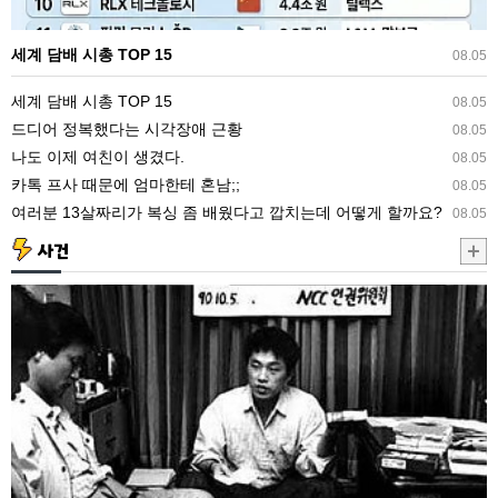
세계 담배 시총 TOP 15
08.05
세계 담배 시총 TOP 15
08.05
드디어 정복했다는 시각장애 근황
08.05
나도 이제 여친이 생겼다.
08.05
카톡 프사 때문에 엄마한테 혼남;;
08.05
여러분 13살짜리가 복싱 좀 배웠다고 깝치는데 어떻게 할까요?
08.05
사건
이
등
병
의
탈
영
이
나