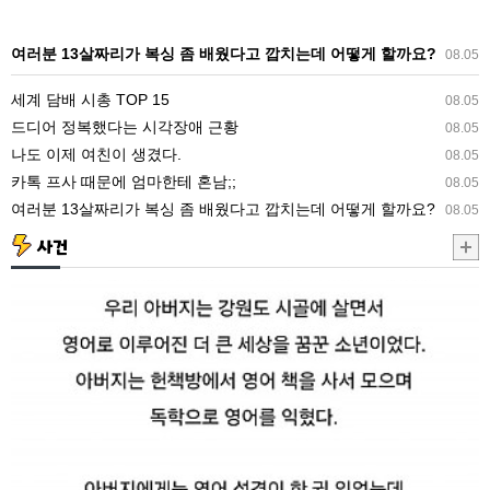
복
싱
여러분 13살짜리가 복싱 좀 배웠다고 깝치는데 어떻게 할까요?
08.05
좀
세계 담배 시총 TOP 15
08.05
배
드디어 정복했다는 시각장애 근황
08.05
웠
나도 이제 여친이 생겼다.
08.05
다
카톡 프사 때문에 엄마한테 혼남;;
08.05
고
여러분 13살짜리가 복싱 좀 배웠다고 깝치는데 어떻게 할까요?
08.05
깝
치
사건
는
6.25
데
당
어
시
떻
마
게
을
할
전
까
체
요?
를