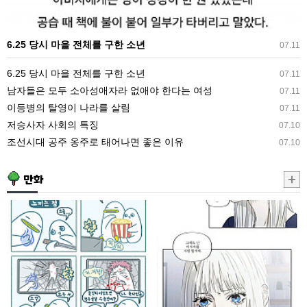
구
한
6.25 당시 마을 전체를 구한 소년
07.11
소
년
6.25 당시 마을 전체를 구한 소년
07.11
남자들은 모두 소아성애자라 없애야 한다는 여성
07.11
이등병의 탈영이 나라를 살림
07.11
저승사자 사회의 특징
07.10
조선시대 공주 옹주로 태어나면 좋은 이유
07.10
만화
소
둘
년
리.manhwa
만
화
보
고