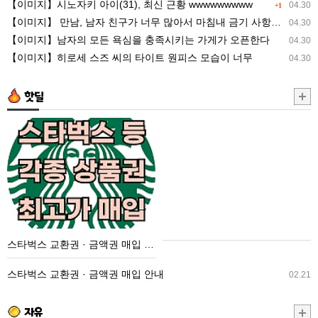
【이미지】시노자키 아이(31), 최신 근황 wwwwwwwww
04.30
+1
최
너
【이미지】 만남, 남자 친구가 너무 많아서 마침내 금기 사항을 저지른 ww
04.30
신
무
【이미지】남자의 모든 욕심을 충족시키는 가게가 오픈한다
04.30
근
많
【이미지】히로세 스즈 씨의 타이트 원피스 모습이 너무
04.30
황
아
wwwwwwwww
서
핫딜
마
침
스
내
타
금
벅
기
스
사
교
항
환
을
권
스타벅스 교환권 · 금액권 매입 안내
저
·
지
금
스타벅스 교환권 · 금액권 매입 안내
02.21
른
액
ww
권
자유