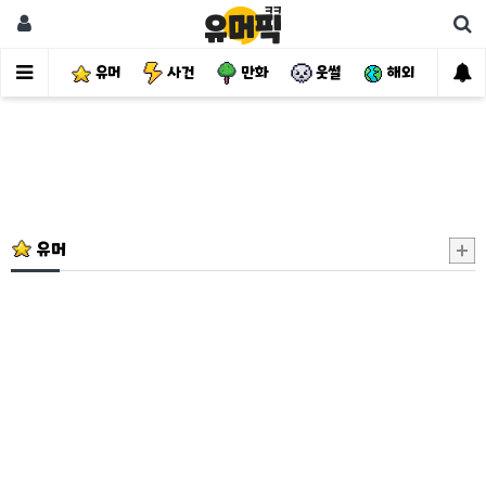
유머
사건
만화
웃썰
해외
핫
유머
여
러
분
13
살
짜
리
가