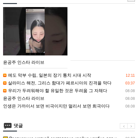
매
입
윤
안
공
내
주
인
스
타
라
윤공주 인스타 라이브
이
브
에도 막부 수립, 일본의 장기 통치 시대 시작
12:11
살라미스 해전, 그리스 함대가 페르시아의 진격을 막다
03:37
우리가 두려워해야 할 유일한 것은 두려움 그 자체다
08.08
윤공주 인스타 라이브
08.08
인생은 가까이서 보면 비극이지만 멀리서 보면 희극이다
08.08
댓글