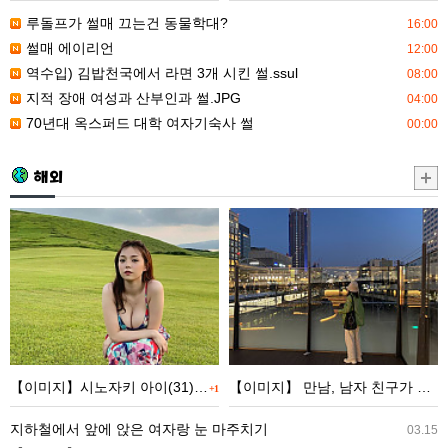
부
서
루돌프가 썰매 끄는건 동물학대?
16:00
인
라
썰매 에이리언
12:00
과
면
역수입) 김밥천국에서 라면 3개 시킨 썰.ssul
08:00
썰.JPG
3
지적 장애 여성과 산부인과 썰.JPG
04:00
개
70년대 옥스퍼드 대학 여자기숙사 썰
00:00
시
킨
해외
썰.ssul
【이
【이
미
미
지】
지】
시
만
노
남,
자
남
키
자
【이미지】시노자키 아이(31), 최신 근황 wwwwwwwww
【이미지】 만남, 남자 친구가 너무 많아서 마침내 금기 사항을 저지른 ww
+1
아
친
이
구
지하철에서 앞에 앉은 여자랑 눈 마주치기
03.15
(31),
가