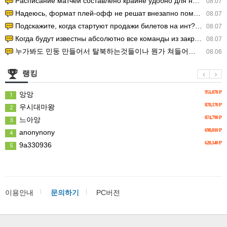
Расписание матчей составлено крайне удобно для нашего часово…
08.07
Надеюсь, формат плей-офф не решат внезапно поменять. https:/…
08.07
Подскажите, когда стартуют продажи билетов на инт? https://g…
08.07
Когда будут известны абсолютно все команды из закрытых квали…
08.07
누가봐도 민둥 만들어서 탈북하는것들이나 뭔가 쳐들어오는 낌새를 미리 알아차리기 위함이지 저걸 전쟁준비라고 하…
08.06
랭킹
951,070 P
앙앙
1
878,170 P
우시대마왕
2
874,790 P
느아앙
3
698,810 P
anonynony
4
620,140 P
9a330936
5
이용안내
문의하기
PC버전