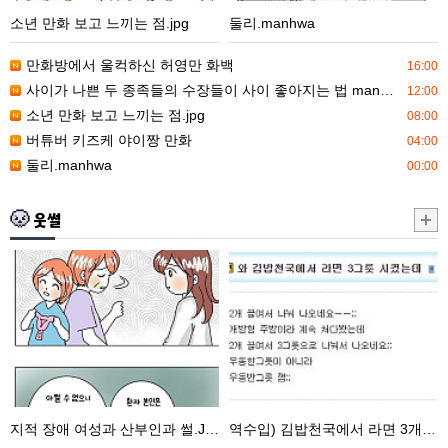
느
소년 만화 보고 느끼는 점.jpg
둘리.manhwa
끼
는
만화방에서 울컥하신 허영만 화백
16:00
점.jpg
사이가 나쁜 두 종족들의 수장들이 사이 좋아지는 법 manhwa
12:00
소년 만화 보고 느끼는 점.jpg
08:00
버튜버 키즈케 야이짱 만화
04:00
둘리.manhwa
00:00
웃썰
지
역
적
수
장
입)
애
김
여
밥
성
천
과
국
지적 장애 여성과 산부인과 썰.JPG
역수입) 김밥천국에서 라면 3개 시킨 썰.ssul
산
에