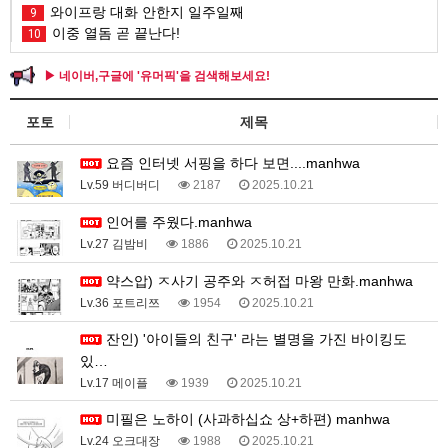
와이프랑 대화 안한지 일주일째
9
이중 열돔 곧 끝난다!
10
▶ 네이버,구글에 '유머픽'을 검색해보세요!
포토
제목
요즘 인터넷 서핑을 하다 보면....manhwa
Lv.59 버디버디
2187
2025.10.21
인어를 주웠다.manhwa
Lv.27 김밤비
1886
2025.10.21
약스압) ㅈ사기 공주와 ㅈ허접 마왕 만화.manhwa
Lv.36 포트리쯔
1954
2025.10.21
잔인) '아이들의 친구' 라는 별명을 가진 바이킹도
있…
Lv.17 메이플
1939
2025.10.21
미필은 노하이 (사과하십쇼 상+하편) manhwa
Lv.24 오크대장
1988
2025.10.21