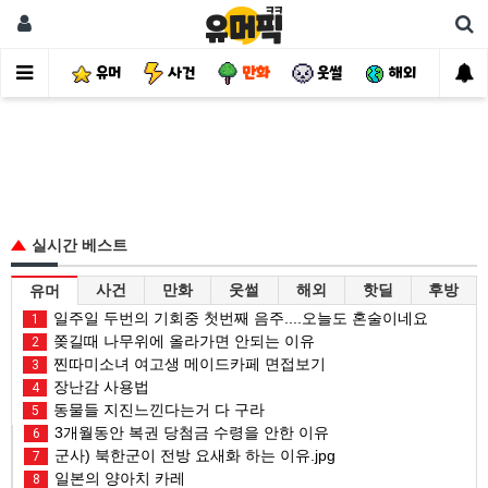
유머
사건
만화
웃썰
해외
핫
실시간 베스트
사건
만화
웃썰
해외
핫딜
후방
유머
일주일 두번의 기회중 첫번째 음주....오늘도 혼술이네요
1
쫒길때 나무위에 올라가면 안되는 이유
2
찐따미소녀 여고생 메이드카페 면접보기
3
장난감 사용법
4
동물들 지진느낀다는거 다 구라
5
3개월동안 복권 당첨금 수령을 안한 이유
6
군사) 북한군이 전방 요새화 하는 이유.jpg
7
일본의 양아치 카레
8