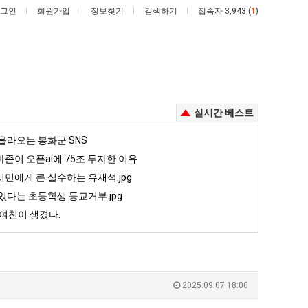
그인
회원가입
정보찾기
검색하기
접속자 3,943 (
1
)
실시간 베스트
외
백
올라오는 봉화군 SNS
모
종
존이 오픈ai에 75조 투자한 이유
때
원
민에게 큰 실수하는 유재석.jpg
문
이
있다는 초등학생 등교거부.jpg
존이 오픈ai에 75조 투자한 이유
외모때문에 인식 박살난 직업
백종원이 알려주는 가장 최악의 창업과정 .JPG
에
알
여친이 생겼다.
인
려
5
퇴사했다!!!!
08.05
08.05
식
주
 근황
서울 토박이 안재현 "왜 서울로 독립해?"
08.05
08.05
박
는
다.
양산 기온 닷새째 40도 넘겨…‘최고기온 42도 가능성도’
08.05
08.05
살
가
혼남;;
이번에 아마존이 오픈ai에 75조 투자한 이유
08.05
08.05
2025.09.07 18:00
난
장
할까요?
백종원이 알려주는 가장 최악의 창업과정 .JPG
08.05
08.05