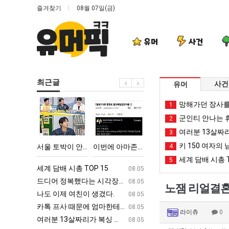
즐겨찾기
08월 07일(금)
유머
사건
최근글
사건
유머
서
이
외
백
망해가던 장사를
1
울
번
모
종
군인티 안나는 
2
토
에
때
원
여러분 13살짜
3
박
아
문
이
키 150 여자의 
다고 깝치는데 어떻게 할까요?
서울 토박이 안재현 "왜 서울로 독립해?"
이번에 아마존이 오픈ai에 75조 투자한 이유
외모때문에 인식 박살난 직업
4
백종원이 알려주는 
이
마
에
알
세계 담배 시총 T
5
안
존
인
려
ㅋㅋ
세계 담배 시총 TOP 15
퇴사했다!!!!
08.05
08.05
재
이
식
주
업
드디어 정복했다는 시각장애 근황
서울 토박이 안재현 "왜 서울로 독립해
08.05
08.05
노잼 리얼결혼
현
오
박
는
g
나도 이제 여친이 생겼다.
양산 기온 닷새째 40도 넘겨…‘최고기온 42도 가능성
08.05
08.05
"왜
픈
살
가
카톡 프사 때문에 엄마한테 혼남;;
이번에 아마존이 오픈ai에 75조 투자한
08.05
08.05
라이츄
0
서
ai
난
장
S
여러분 13살짜리가 복싱 좀 배웠다고 깝치는데 어떻게 할까요?
백종원이 알려주는 가장 최악의 창업과정 .
08.05
08.05