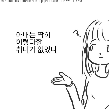
장
좀
울
에
view.humorpick.com/bbs/board.php?bo_table=toon&wr_id=5400
애
배
로
75
근
웠
독
조
. …
재밌네요 축구중계 생각할 때 도움 되는 팁이 많네요. 그리고 해외축구 경기 볼 때 정식 스트리밍 서비스 이용…
너무 슬프당...
08.05
08.04
황
다
립
투
에도 여기 …
좋네요 축구무료중계 사이트 중에 여기가 최고예요. 참고로 축구무료중계도 합법적인 곳에서 봐야 마음 편해요. …
ㅠ
08.05
08.04
고
해?"
자
요. 앞으로…
재밌네요 요즘 스포츠중계 볼 때마다 이 사이트 먼저 들어와요. 그래도 축구무료중계도 합법적인 곳에서 봐야 마…
존온나 비호감 퉤
08.05
08.04
깝
한
해요. 주변…
좋네요 epl중계 일정 확인할 때 유용해요. 그런데 무료스포츠중계 정보 확인할 때 출처 꼭 체크해요. 계속 …
08.05
08.04
치
이
해요. 주변…
공유해요 요즘 스포츠중계 볼 때마다 이 사이트 먼저 들어와요. 그런데 축구무료중계도 합법적인 곳에서 봐야 마…
08.05
08.04
는
유
이용해요.…
공유해요 무료중계 찾을 때 여기가 제일 편해요. 참고로 무료스포츠중계 정보 확인할 때 출처 꼭 체크해요. 북…
08.05
08.04
데
 다…
좋네요 무료중계 찾을 때 여기가 제일 편해요. 그치만 축구무료중계도 합법적인 곳에서 봐야 마음 편해요. 앞으…
08.04
08.04
어
 곳만 이용…
공유해요 epl중계 일정 확인할 때 유용해요. 그런데 epl중계 볼 때 공식 중계 채널 먼저 찾아봐요. 다음…
08.04
08.04
떻
이용해요. …
잘봤어요 epl중계 일정 확인할 때 유용해요. 그래서 해외축구중계도 정식 서비스로 봐야 안전해요. 북마크 해…
08.04
08.04
게
요.…
재밌네요 해외축구 경기 일정 한눈에 보기 좋아요. 그나저나 스포츠무료중계 찾을 때 신뢰할 수 있는 곳만 이용…
08.04
08.04
할
를게…
도움돼요 실시간스포츠 정보 확인하기 좋아요. 그래서 스포츠중계는 합법적인 경로로만 시청하려 해요. 앞으로도 …
08.04
08.04
까
비스 이용해…
추천해요 해외축구 경기 일정 한눈에 보기 좋아요. 그치만 축구중계 보면서 불법 사이트는 피해요. 덕분에 더 …
08.04
08.04
요?
주변에도 추…
헐 닮았네요...ㅋ
08.04
07.30
전해…
내 알빠가 아닌데 시간내서 가줘야하는 이유가?
08.04
07.26
은 …
옷을 벗어 던지면 된다
08.04
07.21