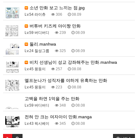
소년 만화 보고 느끼는 점.jpg
Lv.54 라이츄
306
08.09
버튜버 키즈케 야이짱 만화
Lv.59 버디버디
239
08.09
둘리.manhwa
Lv.24 칠성그룹
325
08.09
비치 선생님이 성교 강좌해주는 만화.manhwa
Lv.45 몽둥이
257
08.08
엘프눈나가 성직자를 야하게 유혹하는 만화
Lv.45 몽둥이
223
08.08
고백을 하면 1억을 주는 만화
Lv.59 버디버디
348
08.08
전혀 안 크는 여자아이 만화.manga
Lv.43 픽시베이
345
08.08