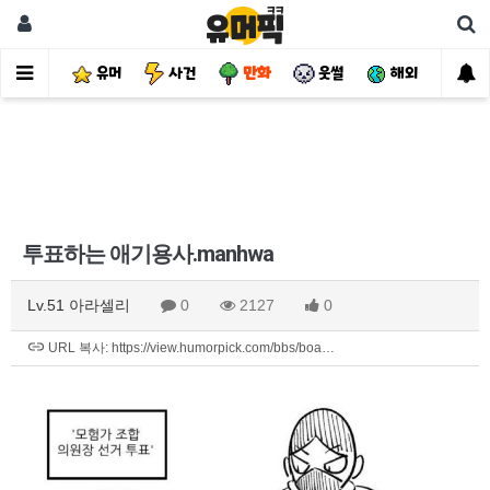
유머
사건
만화
웃썰
해외
핫
투표하는 애기용사.manhwa
Lv.51 아라셀리
0
2127
0
URL 복사: https://view.humorpick.com/bbs/boa…