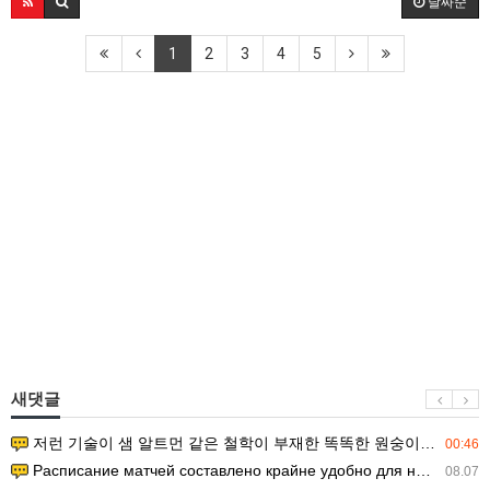
날짜순
1
2
3
4
5
새댓글
저런 기술이 샘 알트먼 같은 철학이 부재한 똑똑한 원숭이에게 있다는게 문제.
00:46
Расписание матчей составлено крайне удобно для нашего часово…
08.07