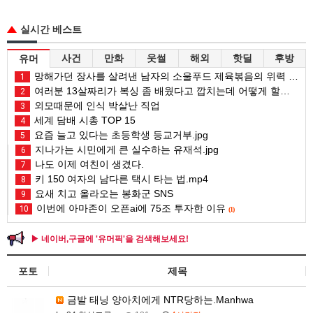
실시간 베스트
사건
만화
웃썰
해외
핫딜
후방
유머
망해가던 장사를 살려낸 남자의 소울푸드 제육볶음의 위력 ㅋㅋ
1
여러분 13살짜리가 복싱 좀 배웠다고 깝치는데 어떻게 할까요?
2
외모때문에 인식 박살난 직업
3
세계 담배 시총 TOP 15
4
요즘 늘고 있다는 초등학생 등교거부.jpg
5
지나가는 시민에게 큰 실수하는 유재석.jpg
6
나도 이제 여친이 생겼다.
7
키 150 여자의 남다른 택시 타는 법.mp4
8
요새 치고 올라오는 봉화군 SNS
9
이번에 아마존이 오픈ai에 75조 투자한 이유
10
(1)
▶ 네이버,구글에 '유머픽'을 검색해보세요!
포토
제목
금발 태닝 양아치에게 NTR당하는.Manhwa