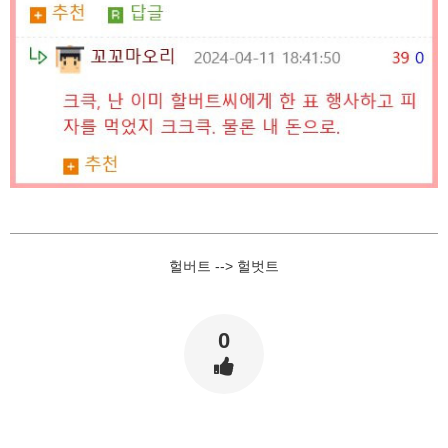
헐버트 --> 헐벗트
0