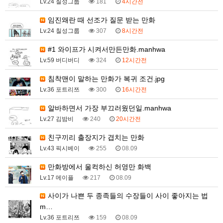
Lv.24 칠성그룹
181
4시간전
임진왜란 때 선조가 질문 받는 만화
Lv.24 칠성그룹
307
8시간전
#1 와이프가 시켜서만든만화.manhwa
Lv.59 버디버디
324
12시간전
침착맨이 말하는 만화가 복귀 조건.jpg
Lv.36 포트리쯔
300
16시간전
알바하면서 가장 부끄러웠던일.manhwa
Lv.27 김밤비
240
20시간전
친구끼리 출장지가 겹치는 만화
Lv.43 픽시베이
255
08.09
만화방에서 울컥하신 허영만 화백
Lv.17 메이플
217
08.09
사이가 나쁜 두 종족들의 수장들이 사이 좋아지는 법
m…
Lv.36 포트리쯔
159
08.09