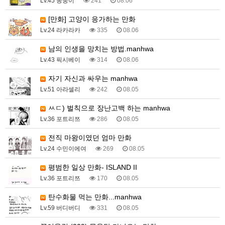
Lv.45 몽둥이
241
08.06
[만화] 고양이 응가하는 만화
Lv.24 라카라카
335
08.06
남의 인생을 망치는 방법.manhwa
Lv.43 픽시베이
314
08.06
자기 자신과 싸우는 manhwa
Lv.51 아라셀리
242
08.05
ㅆㄷ) 벌칙으로 장난고백 하는 manhwa
Lv.36 포트리쯔
286
08.05
전직 마왕이였던 엄마 만화
Lv.24 수민이에여
269
08.05
평범한 일상 만화- ISLAND II
Lv.36 포트리쯔
170
08.05
탄수화물 먹는 만화...manhwa
Lv.59 버디버디
331
08.05