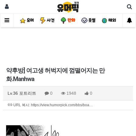
유머
사건
만화
웃썰
해외
핫
약후방] 여고생 허벅지에 껌떨어지는 만
화.Manhwa
Lv.36 포트리쯔
0
1948
0
URL 복사: https://view.humorpick.com/bbs/boa…