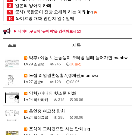
일본의 양아치 카레
8
군사) 북한군이 전방 요새화 하는 이유.jpg
9
(1)
와이프랑 대화 안한지 일주일째
10
▶ 네이버,구글에 '유머픽'을 검색해보세요!
포토
제목
약후) 야동 보는동생이 오빠방 몰래 들어가면.manhw…
Lv.29 소밀면
245
20분전
노잼 리얼결혼생활7(경제권)manhwa
Lv.27 김밤비
128
08.06
약혐) 아내의 헛소문 만화
Lv.24 라카라카
315
08.06
흡연충 여고생 만화
Lv.24 칠성그룹
295
08.06
조석이 그려줬으면 하는 만화.jpg