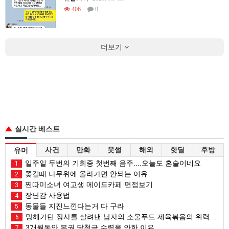
406
0
더보기
실시간 베스트
사건
만화
웃썰
해외
핫딜
후방
유머
일주일 두번의 기회중 첫번째 음주....오늘도 혼술이네요
1
쫒길때 나무위에 올라가면 안되는 이유
2
찐따미소녀 여고생 메이드카페 면접보기
3
장난감 사용법
4
동물들 지진느낀다는거 다 구라
5
망해가던 장사를 살려낸 남자의 소울푸드 제육볶음의 위력 ㅋㅋ
6
3개월동안 복권 당첨금 수령을 안한 이유
7