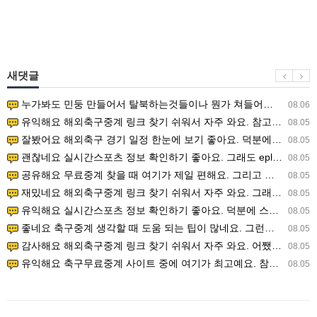
새댓글
누가봐도 민둥 만들어서 탈북하는것들이나 뭔가 쳐들어오는 낌새를 미리 알아차리기 위함이지 저걸 전쟁준비라고 하…
08.06
유익해요 해외축구중계 링크 찾기 쉬워서 자주 와요. 참고로 무료스포츠중계 정보 확인할 때 출처 꼭 체크해요.…
08.05
잘봤어요 해외축구 경기 일정 한눈에 보기 좋아요. 덕분에 epl중계 볼 때 공식 중계 채널 먼저 찾아봐요. …
08.05
괜찮네요 실시간스포츠 정보 확인하기 좋아요. 그래도 epl중계 볼 때 공식 중계 채널 먼저 찾아봐요. 북마크…
08.05
공유해요 무료중계 찾을 때 여기가 제일 편해요. 그리고 무료스포츠중계 정보 확인할 때 출처 꼭 체크해요. 앞…
08.05
재밌네요 해외축구중계 링크 찾기 쉬워서 자주 와요. 그래서 해외축구중계도 정식 서비스로 봐야 안전해요. 다음…
08.05
유익해요 실시간스포츠 정보 확인하기 좋아요. 덕분에 스포츠중계는 합법적인 경로로만 시청하려 해요. 좋은 정보…
08.05
좋네요 축구중계 생각할 때 도움 되는 팁이 많네요. 그런데 해외축구중계도 정식 서비스로 봐야 안전해요. 다음…
08.05
감사해요 해외축구중계 링크 찾기 쉬워서 자주 와요. 어쨌든 축구무료중계도 합법적인 곳에서 봐야 마음 편해요.…
08.05
유익해요 축구무료중계 사이트 중에 여기가 최고예요. 참고로 축구무료중계도 합법적인 곳에서 봐야 마음 편해요.…
08.05