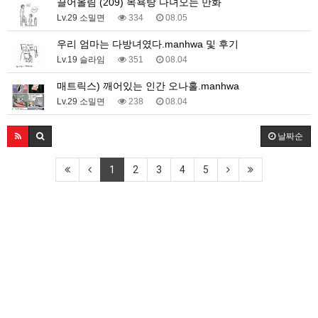
끌어올림 (209) 목욕탕 다녀오는 만화
Lv.29 소밀면
334
08.05
우리 엄마는 다방녀였다.manhwa 및 후기
Lv.19 슬라임
351
08.04
매트릭스) 깨어있는 인간 오나홀.manhwa
Lv.29 소밀면
238
08.04
날짜순
1
2
3
4
5