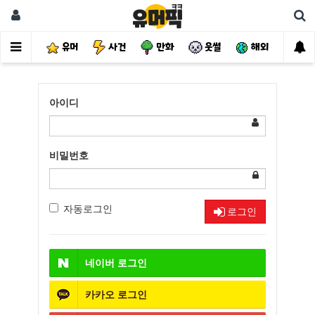
유머
사건
만화
웃썰
해외
핫
아이디
비밀번호
자동로그인
로그인
네이버
로그인
카카오
로그인