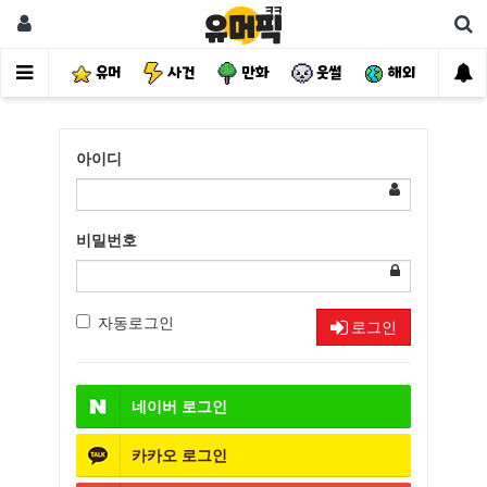
유머
사건
만화
웃썰
해외
핫
아이디
비밀번호
자동로그인
로그인
네이버
로그인
카카오
로그인