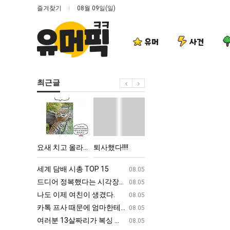
즐겨찾기
08월 09일(일)
유머
사건
최근글
요
퇴
여
엄
새
사
러
마
치
했
분
요
고
다!!!!
13
새
 박살난 직업
요새 치고 올라오는 봉화군 SNS
퇴사했다!!!!
여러분 13살짜리가 복싱 좀 배웠다고 깝치는데 어떻게 할까요?
엄마 요새는 꺄!
올
살
는
라
짜
꺄!
ㅋㅋ
세계 담배 시총 TOP 15
퇴사했다!!!!
08.05
08.05
오
리
를
업
드디어 정복했다는 시각장애 근황
서울 토박이 안재현 "왜 서울로 독립해
08.05
08.05
는
가
어
g
나도 이제 여친이 생겼다.
양산 기온 닷새째 40도 넘겨…‘최고기온 42도 가능성
08.05
08.05
봉
복
떻
카톡 프사 때문에 엄마한테 혼남;;
이번에 아마존이 오픈ai에 75조 투자한
08.05
08.05
화
싱
게
S
여러분 13살짜리가 복싱 좀 배웠다고 깝치는데 어떻게 할까요?
백종원이 알려주는 가장 최악의 창업과정 .
08.05
08.05