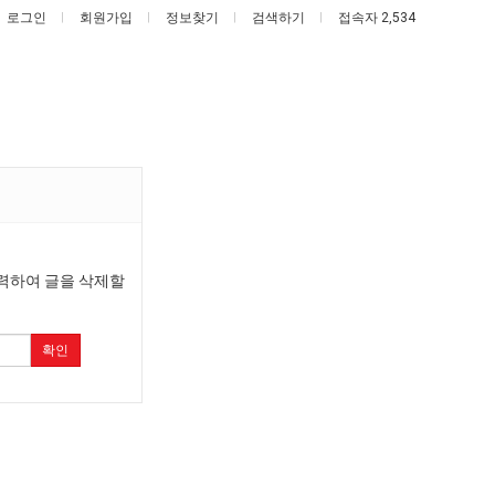
로그인
회원가입
정보찾기
검색하기
접속자 2,534
여
엄
러
마
분
요
력하여 글을 삭제할
!
13
새
했다!!!!
여러분 13살짜리가 복싱 좀 배웠다고 깝치는데 어떻게 할까요?
엄마 요새는 꺄! 를 어떻게 쓰는지 알아?
살
는
확인
짜
꺄!
5
퇴사했다!!!!
08.05
08.05
리
를
 근황
서울 토박이 안재현 "왜 서울로 독립해?"
08.05
08.05
가
어
다.
양산 기온 닷새째 40도 넘겨…‘최고기온 42도 가능성도’
08.05
08.05
복
떻
혼남;;
이번에 아마존이 오픈ai에 75조 투자한 이유
08.05
08.05
싱
게
할까요?
백종원이 알려주는 가장 최악의 창업과정 .JPG
08.05
08.05