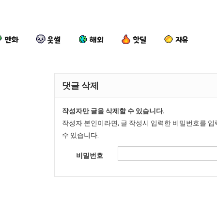
만화
웃썰
해외
핫딜
자유
댓글 삭제
백
외
요
퇴
종
모
새
사
작성자만 글을 삭제할 수 있습니다.
원
때
치
했
작성자 본인이라면, 글 작성시 입력한 비밀번호를 입
이
문
고
다!!!
수 있습니다.
 를 어떻게 쓰는지 알아?
백종원이 알려주는 가장 최악의 창업과정 .JPG
외모때문에 인식 박살난 직업
요새 치고 올라오는 봉화군 SNS
퇴사
알
에
올
비밀번호
려
인
라
망해가던 장사를 살려낸 남자의 소울푸드 제육볶음의 위력 ㅋㅋ
세계 담배 시총 TOP 1
08.05
08.05
주
식
오
?"
외모때문에 인식 박살난 직업
드디어 정복했다는 시각장애
08.05
08.05
는
박
는
도’
요즘 늘고 있다는 초등학생 등교거부.jpg
나도 이제 여친이 생겼
08.05
08.05
가
살
봉
 이유
엄마 요새는 꺄! 를 어떻게 쓰는지 알아?
카톡 프사 때문에 엄마한테 
08.05
08.05
장
난
화
JPG
요새 치고 올라오는 봉화군 SNS
여러분 13살짜리가 복싱 좀 배웠다고 깝치는데 어떻게 
08.05
08.05