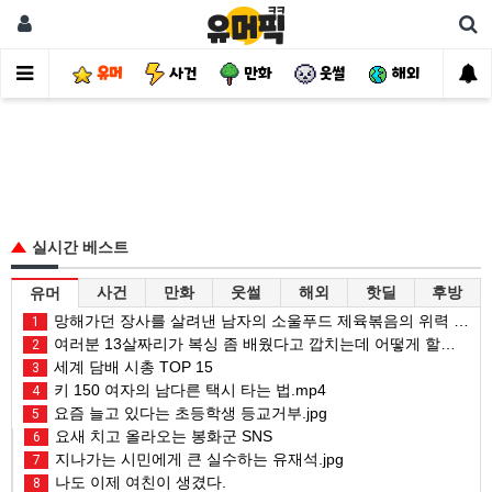
유머
사건
만화
웃썰
해외
핫
실시간 베스트
사건
만화
웃썰
해외
핫딜
후방
유머
망해가던 장사를 살려낸 남자의 소울푸드 제육볶음의 위력 ㅋㅋ
1
여러분 13살짜리가 복싱 좀 배웠다고 깝치는데 어떻게 할까요?
2
세계 담배 시총 TOP 15
3
키 150 여자의 남다른 택시 타는 법.mp4
4
요즘 늘고 있다는 초등학생 등교거부.jpg
5
요새 치고 올라오는 봉화군 SNS
6
지나가는 시민에게 큰 실수하는 유재석.jpg
7
나도 이제 여친이 생겼다.
8