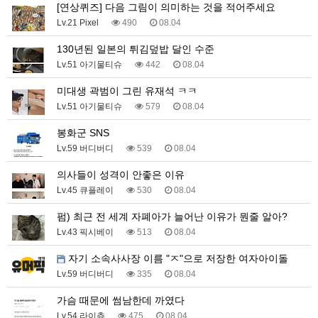
[연상퀴즈] 다음 그림이 의미하는 것을 적어주세요
Lv.21 Pixel
490
08.04
130년된 일본의 튀김덮밥 달인 수준
Lv.51 아기물티슈
442
08.04
미대생 곽범이 그린 유재석 ㅋㅋ
Lv.51 아기물티슈
579
08.04
봉화군 SNS
Lv.59 버디버디
539
08.04
의사들이 성격이 안좋은 이유
Lv.45 큐플레이
530
08.04
펌) 최근 전 세계 자폐아가 늘어난 이유가 뭔줄 알아?
Lv.43 픽시베이
513
08.04
자기 소속사사장 이름 "ㅈ"으로 저장한 여자아이돌
Lv.59 버디버디
335
08.04
가슴 때문에 썸남한데 까였다
Lv.54 라이츄
475
08.04