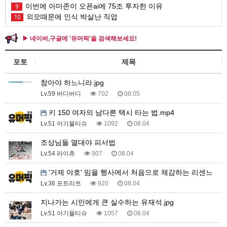
이번에 아마존이 오픈ai에 75조 투자한 이유
9
외모때문에 인식 박살난 직업
10
▶ 네이버,구글에 '유머픽'을 검색해보세요!
포토
제목
참아야 하느니라.jpg
Lv.59 버디버디
702
08.05
키 150 여자의 남다른 택시 타는 법.mp4
Lv.51 아기물티슈
1092
08.04
조상님들 열대야 피서법
Lv.54 라이츄
907
08.04
'거제 야호' 밈을 행사에서 처음으로 체감하는 리센느
Lv.36 포트리쯔
920
08.04
지나가는 시민에게 큰 실수하는 유재석.jpg
Lv.51 아기물티슈
1057
08.04