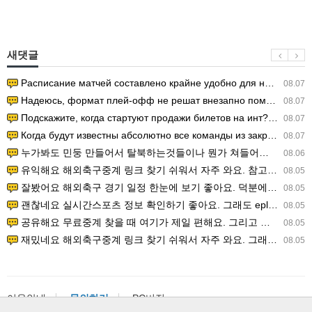
새댓글
Расписание матчей составлено крайне удобно для нашего часово…
08.07
Надеюсь, формат плей-офф не решат внезапно поменять. https:/…
08.07
Подскажите, когда стартуют продажи билетов на инт? https://g…
08.07
Когда будут известны абсолютно все команды из закрытых квали…
08.07
누가봐도 민둥 만들어서 탈북하는것들이나 뭔가 쳐들어오는 낌새를 미리 알아차리기 위함이지 저걸 전쟁준비라고 하…
08.06
유익해요 해외축구중계 링크 찾기 쉬워서 자주 와요. 참고로 무료스포츠중계 정보 확인할 때 출처 꼭 체크해요.…
08.05
잘봤어요 해외축구 경기 일정 한눈에 보기 좋아요. 덕분에 epl중계 볼 때 공식 중계 채널 먼저 찾아봐요. …
08.05
괜찮네요 실시간스포츠 정보 확인하기 좋아요. 그래도 epl중계 볼 때 공식 중계 채널 먼저 찾아봐요. 북마크…
08.05
공유해요 무료중계 찾을 때 여기가 제일 편해요. 그리고 무료스포츠중계 정보 확인할 때 출처 꼭 체크해요. 앞…
08.05
재밌네요 해외축구중계 링크 찾기 쉬워서 자주 와요. 그래서 해외축구중계도 정식 서비스로 봐야 안전해요. 다음…
08.05
이용안내
문의하기
PC버전