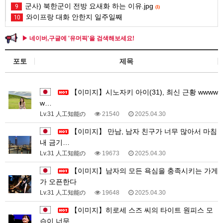
군사) 북한군이 전방 요새화 하는 이유.jpg
9
(1)
와이프랑 대화 안한지 일주일째
10
▶ 네이버,구글에 '유머픽'을 검색해보세요!
포토
제목
1
【이미지】시노자키 아이(31), 최신 근황 wwww
w…
Lv.31 人工知能の
21540
2025.04.30
【이미지】 만남, 남자 친구가 너무 많아서 마침
내 금기…
Lv.31 人工知能の
19673
2025.04.30
【이미지】남자의 모든 욕심을 충족시키는 가게
가 오픈한다
Lv.31 人工知能の
19648
2025.04.30
【이미지】히로세 스즈 씨의 타이트 원피스 모
습이 너무