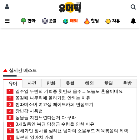
사건
만화
웃썰
해외
핫딜
자유
실시간 베스트
사건
만화
웃썰
해외
핫딜
후방
유머
일주일 두번의 기회중 첫번째 음주....오늘도 혼술이네요
1
쫒길때 나무위에 올라가면 안되는 이유
2
찐따미소녀 여고생 메이드카페 면접보기
3
장난감 사용법
4
동물들 지진느낀다는거 다 구라
5
3개월동안 복권 당첨금 수령을 안한 이유
6
망해가던 장사를 살려낸 남자의 소울푸드 제육볶음의 위력 ㅋㅋ
7
일본의 양아치 카레
8