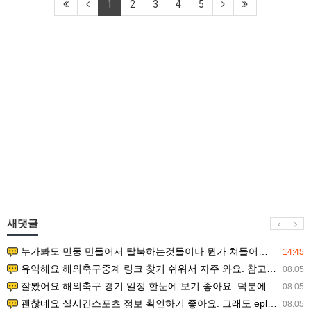
1
2
3
4
5
새댓글
누가봐도 민둥 만들어서 탈북하는것들이나 뭔가 쳐들어오는 낌새를 미리 알아차리기 위함이지 저걸 전쟁준비라고 하…
14:45
유익해요 해외축구중계 링크 찾기 쉬워서 자주 와요. 참고로 무료스포츠중계 정보 확인할 때 출처 꼭 체크해요.…
08.05
잘봤어요 해외축구 경기 일정 한눈에 보기 좋아요. 덕분에 epl중계 볼 때 공식 중계 채널 먼저 찾아봐요. …
08.05
괜찮네요 실시간스포츠 정보 확인하기 좋아요. 그래도 epl중계 볼 때 공식 중계 채널 먼저 찾아봐요. 북마크…
08.05