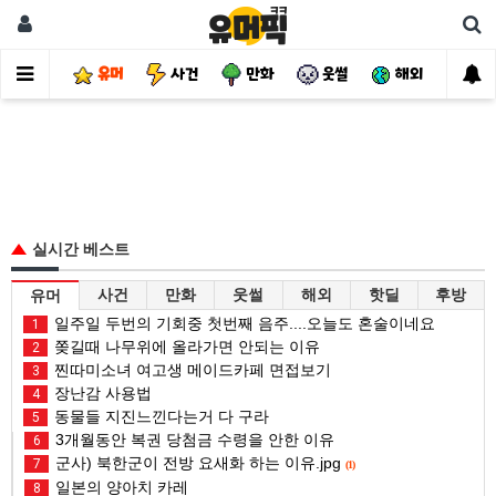
유머
사건
만화
웃썰
해외
핫
실시간 베스트
사건
만화
웃썰
해외
핫딜
후방
유머
일주일 두번의 기회중 첫번째 음주....오늘도 혼술이네요
1
쫒길때 나무위에 올라가면 안되는 이유
2
찐따미소녀 여고생 메이드카페 면접보기
3
장난감 사용법
4
동물들 지진느낀다는거 다 구라
5
3개월동안 복권 당첨금 수령을 안한 이유
6
군사) 북한군이 전방 요새화 하는 이유.jpg
7
(1)
일본의 양아치 카레
8