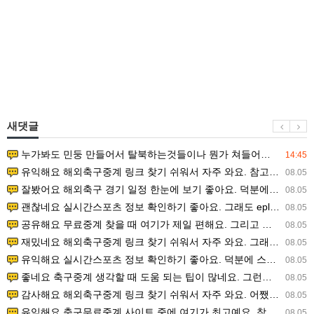
새댓글
누가봐도 민둥 만들어서 탈북하는것들이나 뭔가 쳐들어오는 낌새를 미리 알아차리기 위함이지 저걸 전쟁준비라고 하…
14:45
유익해요 해외축구중계 링크 찾기 쉬워서 자주 와요. 참고로 무료스포츠중계 정보 확인할 때 출처 꼭 체크해요.…
08.05
잘봤어요 해외축구 경기 일정 한눈에 보기 좋아요. 덕분에 epl중계 볼 때 공식 중계 채널 먼저 찾아봐요. …
08.05
괜찮네요 실시간스포츠 정보 확인하기 좋아요. 그래도 epl중계 볼 때 공식 중계 채널 먼저 찾아봐요. 북마크…
08.05
공유해요 무료중계 찾을 때 여기가 제일 편해요. 그리고 무료스포츠중계 정보 확인할 때 출처 꼭 체크해요. 앞…
08.05
재밌네요 해외축구중계 링크 찾기 쉬워서 자주 와요. 그래서 해외축구중계도 정식 서비스로 봐야 안전해요. 다음…
08.05
유익해요 실시간스포츠 정보 확인하기 좋아요. 덕분에 스포츠중계는 합법적인 경로로만 시청하려 해요. 좋은 정보…
08.05
좋네요 축구중계 생각할 때 도움 되는 팁이 많네요. 그런데 해외축구중계도 정식 서비스로 봐야 안전해요. 다음…
08.05
감사해요 해외축구중계 링크 찾기 쉬워서 자주 와요. 어쨌든 축구무료중계도 합법적인 곳에서 봐야 마음 편해요.…
08.05
유익해요 축구무료중계 사이트 중에 여기가 최고예요. 참고로 축구무료중계도 합법적인 곳에서 봐야 마음 편해요.…
08.05