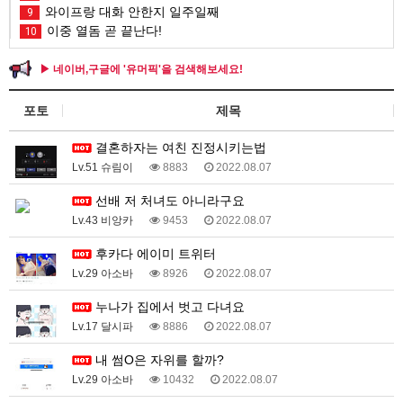
와이프랑 대화 안한지 일주일째
9
이중 열돔 곧 끝난다!
10
▶ 네이버,구글에 '유머픽'을 검색해보세요!
포토
제목
결혼하자는 여친 진정시키는법
Lv.51 슈림이
8883
2022.08.07
선배 저 처녀도 아니라구요
Lv.43 비앙카
9453
2022.08.07
후카다 에이미 트위터
Lv.29 아소바
8926
2022.08.07
누나가 집에서 벗고 다녀요
Lv.17 달시파
8886
2022.08.07
내 썸O은 자위를 할까?
Lv.29 아소바
10432
2022.08.07