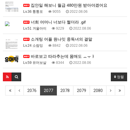
집안일 해보니 월급 480만원 받아야겠어요
Lv.36 퉁퉁포
9055
2022.08.06
너희 어머니 너보다 쩔더라 .gif
Lv.51 겨울아이
9229
2022.08.06
소개팅 어플 원나잇 중독녀의 결말
Lv.24 소람잉
8842
2022.08.06
바로보고 따라추는데 몸매도 ㅗㅜㅑ
Lv.59 유머보살
8344
2022.08.06
정렬
2076
2077
2078
2079
2080