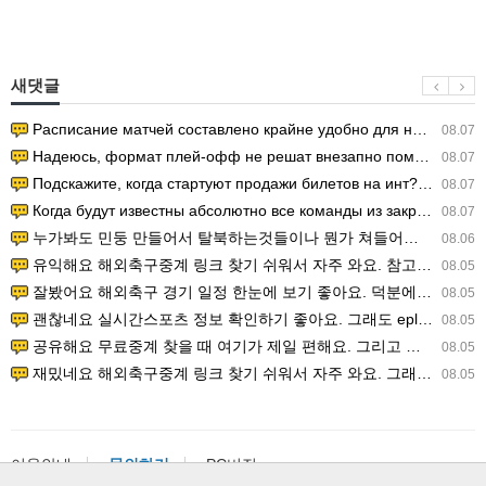
새댓글
Расписание матчей составлено крайне удобно для нашего часово…
08.07
Надеюсь, формат плей-офф не решат внезапно поменять. https:/…
08.07
Подскажите, когда стартуют продажи билетов на инт? https://g…
08.07
Когда будут известны абсолютно все команды из закрытых квали…
08.07
누가봐도 민둥 만들어서 탈북하는것들이나 뭔가 쳐들어오는 낌새를 미리 알아차리기 위함이지 저걸 전쟁준비라고 하…
08.06
유익해요 해외축구중계 링크 찾기 쉬워서 자주 와요. 참고로 무료스포츠중계 정보 확인할 때 출처 꼭 체크해요.…
08.05
잘봤어요 해외축구 경기 일정 한눈에 보기 좋아요. 덕분에 epl중계 볼 때 공식 중계 채널 먼저 찾아봐요. …
08.05
괜찮네요 실시간스포츠 정보 확인하기 좋아요. 그래도 epl중계 볼 때 공식 중계 채널 먼저 찾아봐요. 북마크…
08.05
공유해요 무료중계 찾을 때 여기가 제일 편해요. 그리고 무료스포츠중계 정보 확인할 때 출처 꼭 체크해요. 앞…
08.05
재밌네요 해외축구중계 링크 찾기 쉬워서 자주 와요. 그래서 해외축구중계도 정식 서비스로 봐야 안전해요. 다음…
08.05
이용안내
문의하기
PC버전