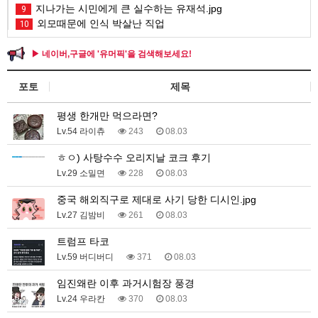
지나가는 시민에게 큰 실수하는 유재석.jpg
9
외모때문에 인식 박살난 직업
10
▶ 네이버,구글에 '유머픽'을 검색해보세요!
포토
제목
평생 한개만 먹으라면?
Lv.54 라이츄
243
08.03
ㅎㅇ) 사탕수수 오리지날 코크 후기
Lv.29 소밀면
228
08.03
중국 해외직구로 제대로 사기 당한 디시인.jpg
Lv.27 김밤비
261
08.03
트럼프 타코
Lv.59 버디버디
371
08.03
임진왜란 이후 과거시험장 풍경
Lv.24 우라칸
370
08.03