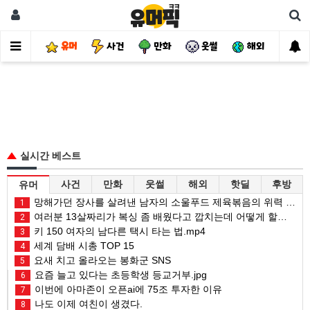
유머
사건
만화
웃썰
해외
핫
실시간 베스트
사건
만화
웃썰
해외
핫딜
후방
유머
망해가던 장사를 살려낸 남자의 소울푸드 제육볶음의 위력 ㅋㅋ
1
여러분 13살짜리가 복싱 좀 배웠다고 깝치는데 어떻게 할까요?
2
키 150 여자의 남다른 택시 타는 법.mp4
3
세계 담배 시총 TOP 15
4
요새 치고 올라오는 봉화군 SNS
5
요즘 늘고 있다는 초등학생 등교거부.jpg
6
이번에 아마존이 오픈ai에 75조 투자한 이유
7
나도 이제 여친이 생겼다.
8