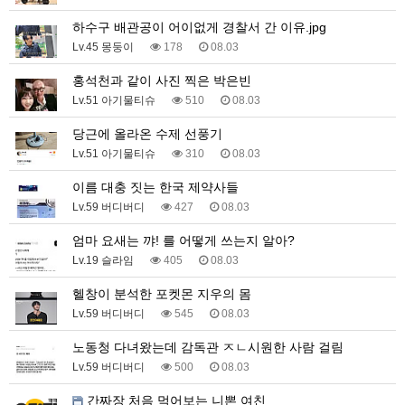
하수구 배관공이 어이없게 경찰서 간 이유.jpg
Lv.45 몽둥이
178
08.03
홍석천과 같이 사진 찍은 박은빈
Lv.51 아기물티슈
510
08.03
당근에 올라온 수제 선풍기
Lv.51 아기물티슈
310
08.03
이름 대충 짓는 한국 제약사들
Lv.59 버디버디
427
08.03
엄마 요새는 꺄! 를 어떻게 쓰는지 알아?
Lv.19 슬라임
405
08.03
헬창이 분석한 포켓몬 지우의 몸
Lv.59 버디버디
545
08.03
노동청 다녀왔는데 감독관 ㅈㄴ시원한 사람 걸림
Lv.59 버디버디
500
08.03
간짜장 처음 먹어보는 니뽄 여친