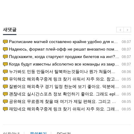
새댓글
Расписание матчей составлено крайне удобно для нашего часово…
08.07
Надеюсь, формат плей-офф не решат внезапно поменять. https:/…
08.07
Подскажите, когда стартуют продажи билетов на инт? https://g…
08.07
Когда будут известны абсолютно все команды из закрытых квали…
08.07
누가봐도 민둥 만들어서 탈북하는것들이나 뭔가 쳐들어오는 낌새를 미리 알아차리기 위함이지 저걸 전쟁준비라고 하…
08.06
유익해요 해외축구중계 링크 찾기 쉬워서 자주 와요. 참고로 무료스포츠중계 정보 확인할 때 출처 꼭 체크해요.…
08.05
잘봤어요 해외축구 경기 일정 한눈에 보기 좋아요. 덕분에 epl중계 볼 때 공식 중계 채널 먼저 찾아봐요. …
08.05
괜찮네요 실시간스포츠 정보 확인하기 좋아요. 그래도 epl중계 볼 때 공식 중계 채널 먼저 찾아봐요. 북마크…
08.05
공유해요 무료중계 찾을 때 여기가 제일 편해요. 그리고 무료스포츠중계 정보 확인할 때 출처 꼭 체크해요. 앞…
08.05
재밌네요 해외축구중계 링크 찾기 쉬워서 자주 와요. 그래서 해외축구중계도 정식 서비스로 봐야 안전해요. 다음…
08.05