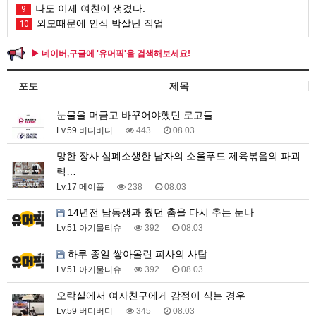
나도 이제 여친이 생겼다.
9
외모때문에 인식 박살난 직업
10
▶ 네이버,구글에 '유머픽'을 검색해보세요!
포토
제목
눈물을 머금고 바꾸어야했던 로고들
Lv.59 버디버디
443
08.03
망한 장사 심폐소생한 남자의 소울푸드 제육볶음의 파괴
력…
Lv.17 메이플
238
08.03
14년전 남동생과 췄던 춤을 다시 추는 눈나
Lv.51 아기물티슈
392
08.03
하루 종일 쌓아올린 피사의 사탑
Lv.51 아기물티슈
392
08.03
오락실에서 여자친구에게 감정이 식는 경우
Lv.59 버디버디
345
08.03