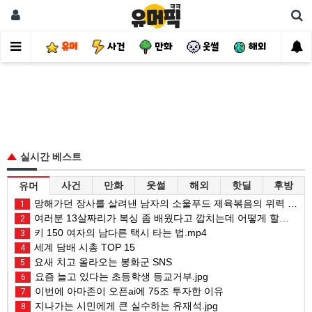
유머
사건
만화
웃썰
해외
핫
실시간 베스트
사건
만화
웃썰
해외
핫딜
후방
유머
망해가던 장사를 살려낸 남자의 소울푸드 제육볶음의 위력 ㅋㅋ
1
여러분 13살짜리가 복싱 좀 배웠다고 깝치는데 어떻게 할까요?
2
키 150 여자의 남다른 택시 타는 법.mp4
3
세계 담배 시총 TOP 15
4
요새 치고 올라오는 봉화군 SNS
5
요즘 늘고 있다는 초등학생 등교거부.jpg
6
이번에 아마존이 오픈ai에 75조 투자한 이유
7
지나가는 시민에게 큰 실수하는 유재석.jpg
8