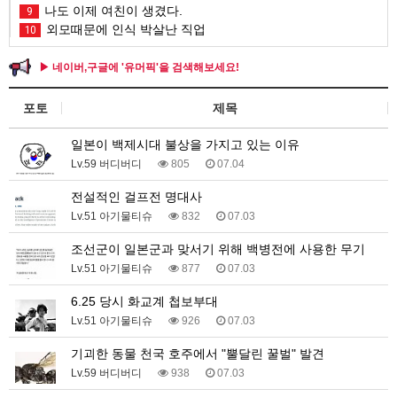
나도 이제 여친이 생겼다.
9
외모때문에 인식 박살난 직업
10
▶ 네이버,구글에 '유머픽'을 검색해보세요!
포토
제목
일본이 백제시대 불상을 가지고 있는 이유
Lv.59 버디버디
805
07.04
전설적인 걸프전 명대사
Lv.51 아기물티슈
832
07.03
조선군이 일본군과 맞서기 위해 백병전에 사용한 무기
Lv.51 아기물티슈
877
07.03
6.25 당시 화교계 첩보부대
Lv.51 아기물티슈
926
07.03
기괴한 동물 천국 호주에서 "뿔달린 꿀벌" 발견
Lv.59 버디버디
938
07.03