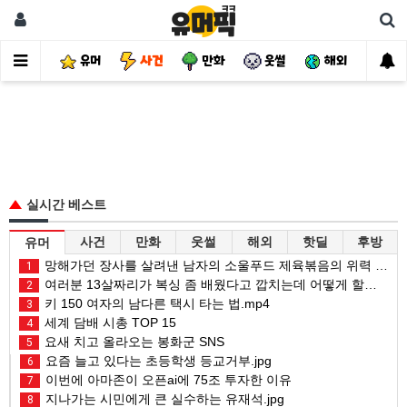
유머
사건
만화
웃썰
해외
핫
실시간 베스트
사건
만화
웃썰
해외
핫딜
후방
유머
망해가던 장사를 살려낸 남자의 소울푸드 제육볶음의 위력 ㅋㅋ
1
여러분 13살짜리가 복싱 좀 배웠다고 깝치는데 어떻게 할까요?
2
키 150 여자의 남다른 택시 타는 법.mp4
3
세계 담배 시총 TOP 15
4
요새 치고 올라오는 봉화군 SNS
5
요즘 늘고 있다는 초등학생 등교거부.jpg
6
이번에 아마존이 오픈ai에 75조 투자한 이유
7
지나가는 시민에게 큰 실수하는 유재석.jpg
8