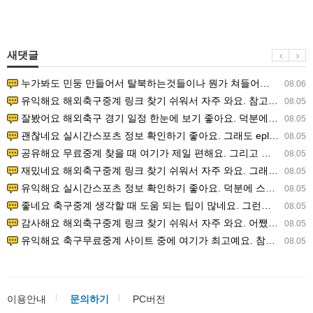
새댓글
누가봐도 민둥 만들어서 탈북하는것들이나 뭔가 쳐들어오는 낌새를 미리 알아차리기 위함이지 저걸 전쟁준비라고 하…
08.06
유익해요 해외축구중계 링크 찾기 쉬워서 자주 와요. 참고로 무료스포츠중계 정보 확인할 때 출처 꼭 체크해요.…
08.05
잘봤어요 해외축구 경기 일정 한눈에 보기 좋아요. 덕분에 epl중계 볼 때 공식 중계 채널 먼저 찾아봐요. …
08.05
괜찮네요 실시간스포츠 정보 확인하기 좋아요. 그래도 epl중계 볼 때 공식 중계 채널 먼저 찾아봐요. 북마크…
08.05
공유해요 무료중계 찾을 때 여기가 제일 편해요. 그리고 무료스포츠중계 정보 확인할 때 출처 꼭 체크해요. 앞…
08.05
재밌네요 해외축구중계 링크 찾기 쉬워서 자주 와요. 그래서 해외축구중계도 정식 서비스로 봐야 안전해요. 다음…
08.05
유익해요 실시간스포츠 정보 확인하기 좋아요. 덕분에 스포츠중계는 합법적인 경로로만 시청하려 해요. 좋은 정보…
08.05
좋네요 축구중계 생각할 때 도움 되는 팁이 많네요. 그런데 해외축구중계도 정식 서비스로 봐야 안전해요. 다음…
08.05
감사해요 해외축구중계 링크 찾기 쉬워서 자주 와요. 어쨌든 축구무료중계도 합법적인 곳에서 봐야 마음 편해요.…
08.05
유익해요 축구무료중계 사이트 중에 여기가 최고예요. 참고로 축구무료중계도 합법적인 곳에서 봐야 마음 편해요.…
08.05
이용안내
문의하기
PC버전