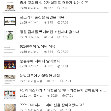
중세 교회의 성수가 실제로 효과가 있는 이유
Lv.59 버디버디
857
07.02
선조가 이순신을 못믿은 이유
Lv.59 버디버디
875
07.02
장원 급제를 뺏겨버린 조선시대 흙수저
Lv.59 버디버디
964
07.02
625전쟁이 일어난 이유
Lv.59 버디버디
834
07.02
증류주에 대해서 알아보자
Lv.59 버디버디
801
07.01
눈빛때문에 사형당한 사람
Lv.51 아기물티슈
861
07.01
F1 레이스카가 시대별로 얼마나 커졌는지 알아보자.ar…
Lv.51 아기물티슈
1026
07.01
???: 그러니까... 너네 신을 잡아먹었다고?
Lv.51 아기물티슈
935
07.01