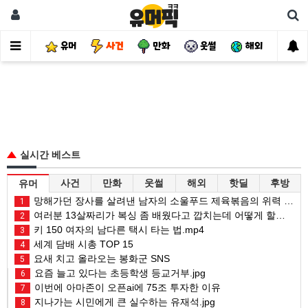
유머
사건
만화
웃썰
해외
핫
실시간 베스트
사건
만화
웃썰
해외
핫딜
후방
유머
망해가던 장사를 살려낸 남자의 소울푸드 제육볶음의 위력 ㅋㅋ
1
여러분 13살짜리가 복싱 좀 배웠다고 깝치는데 어떻게 할까요?
2
키 150 여자의 남다른 택시 타는 법.mp4
3
세계 담배 시총 TOP 15
4
요새 치고 올라오는 봉화군 SNS
5
요즘 늘고 있다는 초등학생 등교거부.jpg
6
이번에 아마존이 오픈ai에 75조 투자한 이유
7
지나가는 시민에게 큰 실수하는 유재석.jpg
8