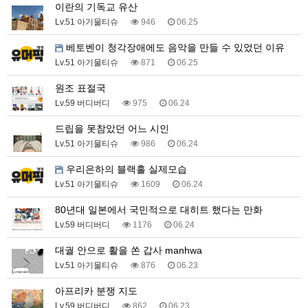
이란의 기독교 유산
Lv.51 아기물티슈
946
06.25
베토벤이 청각장애에도 음악을 만들 수 있었던 이유
Lv.51 아기물티슈
871
06.25
원조 표절국
Lv.59 버디버디
975
06.24
드립을 못참았던 어느 시인
Lv.51 아기물티슈
986
06.24
우리은하의 블랙홀 실제모습
Lv.51 아기물티슈
1609
06.24
80년대 일본에서 국민적으로 대히트 했다는 만화
Lv.59 버디버디
1176
06.24
대궐 안으로 활을 쏜 갑사 manhwa
Lv.51 아기물티슈
876
06.23
아프리카 분쟁 지도
Lv.59 버디버디
862
06.23