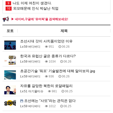
나도 이제 여친이 생겼다.
9
외모때문에 인식 박살난 직업
10
▶ 네이버,구글에 '유머픽'을 검색해보세요!
포토
제목
조선시대 갓이 사치품이었던 이유
Lv.59 버디버디
951
06.26
한국과 유럽산 굴은 종류가 다르다?
Lv.59 버디버디
1034
06.26
초공간기술 '워프' 기술발전에 대해 알아보자.jpg
Lv.59 버디버디
936
06.26
자유를 갈망한 북한의 로얄패밀리
Lv.51 아기물티슈
981
06.25
조선에는 "사또"라는 관직은 없다
Lv.59 버디버디
1012
06.25