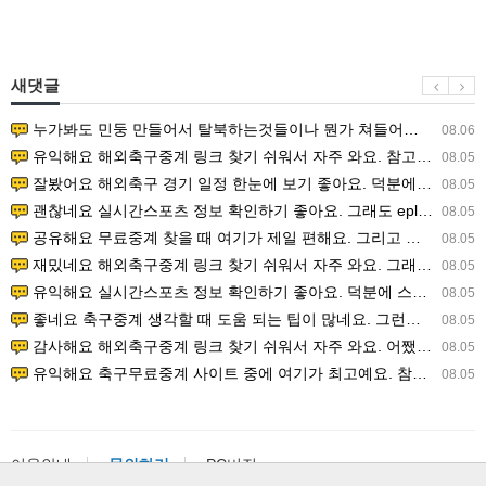
새댓글
누가봐도 민둥 만들어서 탈북하는것들이나 뭔가 쳐들어오는 낌새를 미리 알아차리기 위함이지 저걸 전쟁준비라고 하…
08.06
유익해요 해외축구중계 링크 찾기 쉬워서 자주 와요. 참고로 무료스포츠중계 정보 확인할 때 출처 꼭 체크해요.…
08.05
잘봤어요 해외축구 경기 일정 한눈에 보기 좋아요. 덕분에 epl중계 볼 때 공식 중계 채널 먼저 찾아봐요. …
08.05
괜찮네요 실시간스포츠 정보 확인하기 좋아요. 그래도 epl중계 볼 때 공식 중계 채널 먼저 찾아봐요. 북마크…
08.05
공유해요 무료중계 찾을 때 여기가 제일 편해요. 그리고 무료스포츠중계 정보 확인할 때 출처 꼭 체크해요. 앞…
08.05
재밌네요 해외축구중계 링크 찾기 쉬워서 자주 와요. 그래서 해외축구중계도 정식 서비스로 봐야 안전해요. 다음…
08.05
유익해요 실시간스포츠 정보 확인하기 좋아요. 덕분에 스포츠중계는 합법적인 경로로만 시청하려 해요. 좋은 정보…
08.05
좋네요 축구중계 생각할 때 도움 되는 팁이 많네요. 그런데 해외축구중계도 정식 서비스로 봐야 안전해요. 다음…
08.05
감사해요 해외축구중계 링크 찾기 쉬워서 자주 와요. 어쨌든 축구무료중계도 합법적인 곳에서 봐야 마음 편해요.…
08.05
유익해요 축구무료중계 사이트 중에 여기가 최고예요. 참고로 축구무료중계도 합법적인 곳에서 봐야 마음 편해요.…
08.05
이용안내
문의하기
PC버전