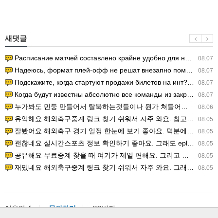
새댓글
Расписание матчей составлено крайне удобно для нашего часово…
08.07
Надеюсь, формат плей-офф не решат внезапно поменять. https:/…
08.07
Подскажите, когда стартуют продажи билетов на инт? https://g…
08.07
Когда будут известны абсолютно все команды из закрытых квали…
08.07
누가봐도 민둥 만들어서 탈북하는것들이나 뭔가 쳐들어오는 낌새를 미리 알아차리기 위함이지 저걸 전쟁준비라고 하…
08.06
유익해요 해외축구중계 링크 찾기 쉬워서 자주 와요. 참고로 무료스포츠중계 정보 확인할 때 출처 꼭 체크해요.…
08.05
잘봤어요 해외축구 경기 일정 한눈에 보기 좋아요. 덕분에 epl중계 볼 때 공식 중계 채널 먼저 찾아봐요. …
08.05
괜찮네요 실시간스포츠 정보 확인하기 좋아요. 그래도 epl중계 볼 때 공식 중계 채널 먼저 찾아봐요. 북마크…
08.05
공유해요 무료중계 찾을 때 여기가 제일 편해요. 그리고 무료스포츠중계 정보 확인할 때 출처 꼭 체크해요. 앞…
08.05
재밌네요 해외축구중계 링크 찾기 쉬워서 자주 와요. 그래서 해외축구중계도 정식 서비스로 봐야 안전해요. 다음…
08.05
이용안내
문의하기
PC버전