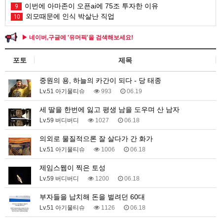
이번에 아마존이 오픈ai에 75조 투자한 이유
9
외모때문에 인식 박살난 직업
10
▶ 네이버,구글에 '유머픽'을 검색해보세요!
포토
제목
중원의 용, 하늘의 카간이 되다 - 당 태종
Lv.51 아기물티슈
993
06.19
세 딸을 한번에 잃고 평생 남을 도우며 산 남자
Lv.59 버디버디
1027
06.18
의외로 물질적으론 잘 살다가 간 화가
Lv.51 아기물티슈
1006
06.18
제임스웹이 찍은 토성
Lv.59 버디버디
1200
06.18
부자들을 납치해 돈을 벌려던 60대
Lv.51 아기물티슈
1126
06.18