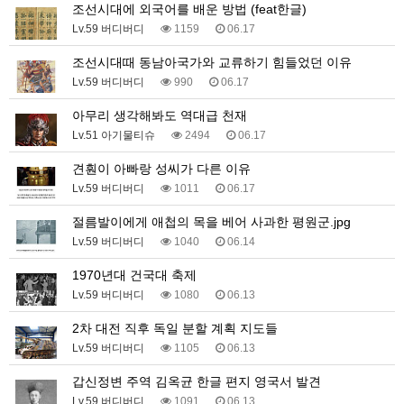
조선시대에 외국어를 배운 방법 (feat한글)
Lv.59 버디버디
1159
06.17
조선시대때 동남아국가와 교류하기 힘들었던 이유
Lv.59 버디버디
990
06.17
아무리 생각해봐도 역대급 천재
Lv.51 아기물티슈
2494
06.17
견훤이 아빠랑 성씨가 다른 이유
Lv.59 버디버디
1011
06.17
절름발이에게 애첩의 목을 베어 사과한 평원군.jpg
Lv.59 버디버디
1040
06.14
1970년대 건국대 축제
Lv.59 버디버디
1080
06.13
2차 대전 직후 독일 분할 계획 지도들
Lv.59 버디버디
1105
06.13
갑신정변 주역 김옥균 한글 편지 영국서 발견
Lv.59 버디버디
1091
06.13