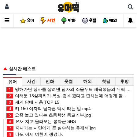
유머
사건
만화
웃썰
해외
핫
실시간 베스트
사건
만화
웃썰
해외
핫딜
후방
유머
망해가던 장사를 살려낸 남자의 소울푸드 제육볶음의 위력 ㅋㅋ
1
여러분 13살짜리가 복싱 좀 배웠다고 깝치는데 어떻게 할까요?
2
세계 담배 시총 TOP 15
3
키 150 여자의 남다른 택시 타는 법.mp4
4
요즘 늘고 있다는 초등학생 등교거부.jpg
5
요새 치고 올라오는 봉화군 SNS
6
지나가는 시민에게 큰 실수하는 유재석.jpg
7
나도 이제 여친이 생겼다.
8