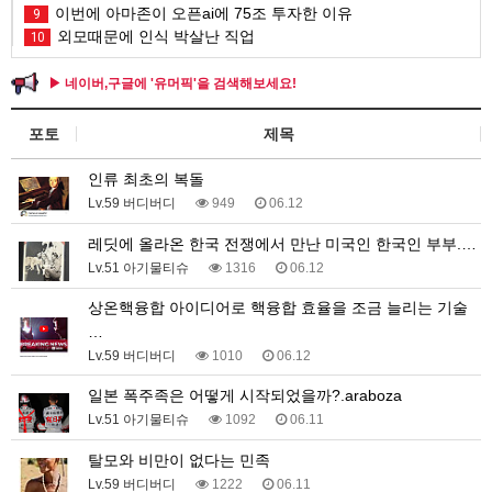
이번에 아마존이 오픈ai에 75조 투자한 이유
9
외모때문에 인식 박살난 직업
10
▶ 네이버,구글에 '유머픽'을 검색해보세요!
포토
제목
인류 최초의 복돌
Lv.59 버디버디
949
06.12
레딧에 올라온 한국 전쟁에서 만난 미국인 한국인 부부.…
Lv.51 아기물티슈
1316
06.12
상온핵융합 아이디어로 핵융합 효율을 조금 늘리는 기술
…
Lv.59 버디버디
1010
06.12
일본 폭주족은 어떻게 시작되었을까?.araboza
Lv.51 아기물티슈
1092
06.11
탈모와 비만이 없다는 민족
Lv.59 버디버디
1222
06.11