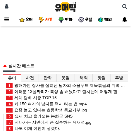
유머
사건
만화
웃썰
해외
핫
실시간 베스트
사건
만화
웃썰
해외
핫딜
후방
유머
망해가던 장사를 살려낸 남자의 소울푸드 제육볶음의 위력 ㅋㅋ
1
여러분 13살짜리가 복싱 좀 배웠다고 깝치는데 어떻게 할까요?
2
세계 담배 시총 TOP 15
3
키 150 여자의 남다른 택시 타는 법.mp4
4
요즘 늘고 있다는 초등학생 등교거부.jpg
5
요새 치고 올라오는 봉화군 SNS
6
지나가는 시민에게 큰 실수하는 유재석.jpg
7
나도 이제 여친이 생겼다.
8