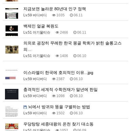
지금보면 놀라운 80년대 인구 정책
Lv.59 버디버디
1035
06.11
백제인 얼굴 복원도
Lv.51 아기물티슈
2466
06.11
의외로 굉장히 무례한 한국 몽골 학회가 밝힌 솔롱고스
의…
Lv.51 아기물티슈
1406
06.10
1
이스라엘이 한국에 호의적인 이유...jpg
Lv.59 버디버디
2387
06.10
충격적인 세계적 수학천재가 말년에 한일
Lv.59 버디버디
1098
06.10
뇌에서 방귀와 똥을 구별하는 방법
Lv.59 버디버디
1502
06.10
우당탕탕 세종대왕의 온천 찾기 대소동
Lv.51 아기물티슈
1052
06.09