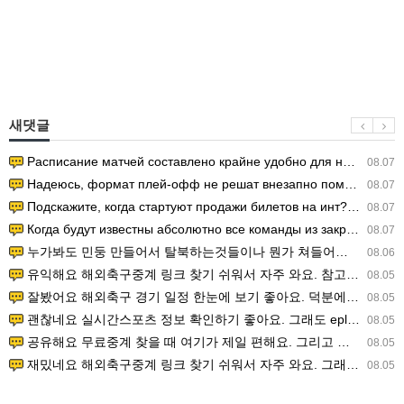
새댓글
Расписание матчей составлено крайне удобно для нашего часово…
08.07
Надеюсь, формат плей-офф не решат внезапно поменять. https:/…
08.07
Подскажите, когда стартуют продажи билетов на инт? https://g…
08.07
Когда будут известны абсолютно все команды из закрытых квали…
08.07
누가봐도 민둥 만들어서 탈북하는것들이나 뭔가 쳐들어오는 낌새를 미리 알아차리기 위함이지 저걸 전쟁준비라고 하…
08.06
유익해요 해외축구중계 링크 찾기 쉬워서 자주 와요. 참고로 무료스포츠중계 정보 확인할 때 출처 꼭 체크해요.…
08.05
잘봤어요 해외축구 경기 일정 한눈에 보기 좋아요. 덕분에 epl중계 볼 때 공식 중계 채널 먼저 찾아봐요. …
08.05
괜찮네요 실시간스포츠 정보 확인하기 좋아요. 그래도 epl중계 볼 때 공식 중계 채널 먼저 찾아봐요. 북마크…
08.05
공유해요 무료중계 찾을 때 여기가 제일 편해요. 그리고 무료스포츠중계 정보 확인할 때 출처 꼭 체크해요. 앞…
08.05
재밌네요 해외축구중계 링크 찾기 쉬워서 자주 와요. 그래서 해외축구중계도 정식 서비스로 봐야 안전해요. 다음…
08.05