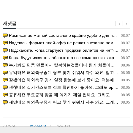
새댓글
Расписание матчей составлено крайне удобно для нашего часово…
08.07
Надеюсь, формат плей-офф не решат внезапно поменять. https:/…
08.07
Подскажите, когда стартуют продажи билетов на инт? https://g…
08.07
Когда будут известны абсолютно все команды из закрытых квали…
08.07
누가봐도 민둥 만들어서 탈북하는것들이나 뭔가 쳐들어오는 낌새를 미리 알아차리기 위함이지 저걸 전쟁준비라고 하…
08.06
유익해요 해외축구중계 링크 찾기 쉬워서 자주 와요. 참고로 무료스포츠중계 정보 확인할 때 출처 꼭 체크해요.…
08.05
잘봤어요 해외축구 경기 일정 한눈에 보기 좋아요. 덕분에 epl중계 볼 때 공식 중계 채널 먼저 찾아봐요. …
08.05
괜찮네요 실시간스포츠 정보 확인하기 좋아요. 그래도 epl중계 볼 때 공식 중계 채널 먼저 찾아봐요. 북마크…
08.05
공유해요 무료중계 찾을 때 여기가 제일 편해요. 그리고 무료스포츠중계 정보 확인할 때 출처 꼭 체크해요. 앞…
08.05
재밌네요 해외축구중계 링크 찾기 쉬워서 자주 와요. 그래서 해외축구중계도 정식 서비스로 봐야 안전해요. 다음…
08.05
이용안내
문의하기
PC버전