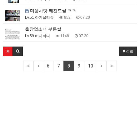
미용사탓 레전드썰 ㅋㅋ
Lv.51 아기물티슈
852
07.20
출장업소녀 부른썰
Lv.59 버디버디
1148
07.20
정렬
6
7
8
9
10