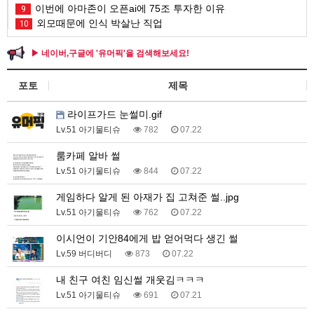
이번에 아마존이 오픈ai에 75조 투자한 이유
9
외모때문에 인식 박살난 직업
10
▶ 네이버,구글에 '유머픽'을 검색해보세요!
포토
제목
라이프가드 눈썰미.gif
Lv.51 아기물티슈
782
07.22
룸카페 알바 썰
Lv.51 아기물티슈
844
07.22
게임하다 알게 된 아재가 집 고쳐준 썰..jpg
Lv.51 아기물티슈
762
07.22
이시언이 기안84에게 밥 얻어먹다 생긴 썰
Lv.59 버디버디
873
07.22
내 친구 여친 임신썰 개웃김ㅋㅋㅋ
Lv.51 아기물티슈
691
07.21