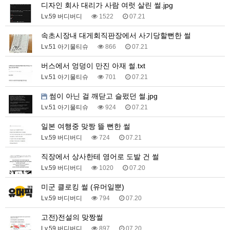
디자인 회사 대리가 사람 여럿 살린 썰.jpg
Lv.59 버디버디
1522
07.21
속초시장내 대게회직판장에서 사기당할뻔한 썰
Lv.51 아기물티슈
866
07.21
버스에서 엉덩이 만진 아재 썰.txt
Lv.51 아기물티슈
701
07.21
썸이 아닌 걸 깨닫고 슬펐던 썰.jpg
Lv.51 아기물티슈
924
07.21
일본 여행중 맞짱 뜰 뻔한 썰
Lv.59 버디버디
724
07.21
직장에서 상사한테 영어로 도발 건 썰
Lv.59 버디버디
1020
07.20
미군 클로킹 썰 (유머일뿐)
Lv.59 버디버디
794
07.20
고전)전설의 맞짱썰
Lv.59 버디버디
897
07.20