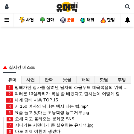
유머
사건
만화
웃썰
해외
핫딜
자
실시간 베스트
사건
만화
웃썰
해외
핫딜
후방
유머
망해가던 장사를 살려낸 남자의 소울푸드 제육볶음의 위력 ㅋㅋ
1
여러분 13살짜리가 복싱 좀 배웠다고 깝치는데 어떻게 할까요?
2
세계 담배 시총 TOP 15
3
키 150 여자의 남다른 택시 타는 법.mp4
4
요즘 늘고 있다는 초등학생 등교거부.jpg
5
요새 치고 올라오는 봉화군 SNS
6
지나가는 시민에게 큰 실수하는 유재석.jpg
7
나도 이제 여친이 생겼다.
8