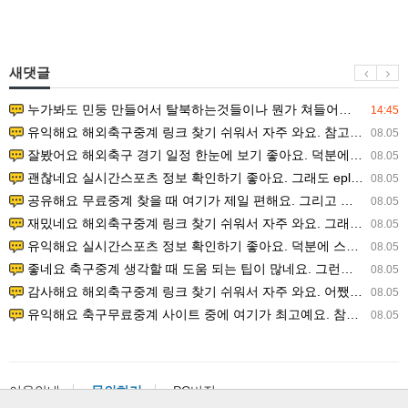
새댓글
누가봐도 민둥 만들어서 탈북하는것들이나 뭔가 쳐들어오는 낌새를 미리 알아차리기 위함이지 저걸 전쟁준비라고 하…
14:45
유익해요 해외축구중계 링크 찾기 쉬워서 자주 와요. 참고로 무료스포츠중계 정보 확인할 때 출처 꼭 체크해요.…
08.05
잘봤어요 해외축구 경기 일정 한눈에 보기 좋아요. 덕분에 epl중계 볼 때 공식 중계 채널 먼저 찾아봐요. …
08.05
괜찮네요 실시간스포츠 정보 확인하기 좋아요. 그래도 epl중계 볼 때 공식 중계 채널 먼저 찾아봐요. 북마크…
08.05
공유해요 무료중계 찾을 때 여기가 제일 편해요. 그리고 무료스포츠중계 정보 확인할 때 출처 꼭 체크해요. 앞…
08.05
재밌네요 해외축구중계 링크 찾기 쉬워서 자주 와요. 그래서 해외축구중계도 정식 서비스로 봐야 안전해요. 다음…
08.05
유익해요 실시간스포츠 정보 확인하기 좋아요. 덕분에 스포츠중계는 합법적인 경로로만 시청하려 해요. 좋은 정보…
08.05
좋네요 축구중계 생각할 때 도움 되는 팁이 많네요. 그런데 해외축구중계도 정식 서비스로 봐야 안전해요. 다음…
08.05
감사해요 해외축구중계 링크 찾기 쉬워서 자주 와요. 어쨌든 축구무료중계도 합법적인 곳에서 봐야 마음 편해요.…
08.05
유익해요 축구무료중계 사이트 중에 여기가 최고예요. 참고로 축구무료중계도 합법적인 곳에서 봐야 마음 편해요.…
08.05
이용안내
문의하기
PC버전