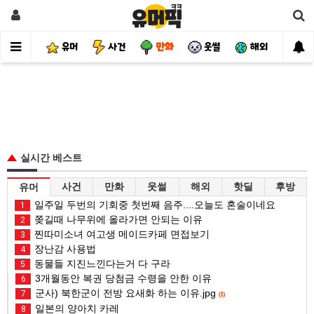
유머
사건
만화
웃썰
해외
핫
실시간 베스트
사건
만화
웃썰
해외
핫딜
후방
유머
일주일 두번의 기회중 첫번째 음주....오늘도 혼술이네요
1
쫒길때 나무위에 올라가면 안되는 이유
2
찐따미소녀 여고생 메이드카페 면접보기
3
장난감 사용법
4
동물들 지진느낀다는거 다 구라
5
3개월동안 복권 당첨금 수령을 안한 이유
6
군사) 북한군이 전방 요새화 하는 이유.jpg
7
(1)
일본의 양아치 카레
8