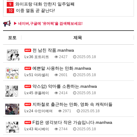
와이프랑 대화 안한지 일주일째
9
이중 열돔 곧 끝난다!
10
▶ 네이버,구글에 '유머픽'을 검색해보세요!
포토
제목
전 남친 작품.manhwa
Lv.36 포트리쯔
2427
2025.05.18
예쁜말 사용하는 만화.manhwa
Lv.51 아라셀리
2601
2025.05.18
약스압) 악마를 소환하는.manhwa
Lv.45 큐플레이
2414
2025.05.18
지하철로 출근하는 만화, 영화 속 캐릭터들
Lv.24 수민이에여
2971
2025.05.18
F컵은 생각보다 작은 가슴입니다.manhwa
Lv.43 픽시베이
2744
2025.05.18