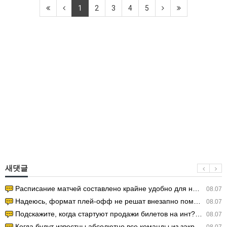
1
2
3
4
5
새댓글
Расписание матчей составлено крайне удобно для нашего часово…
08.07
Надеюсь, формат плей-офф не решат внезапно поменять. https:/…
08.07
Подскажите, когда стартуют продажи билетов на инт? https://g…
08.07
Когда будут известны абсолютно все команды из закрытых квали…
08.07