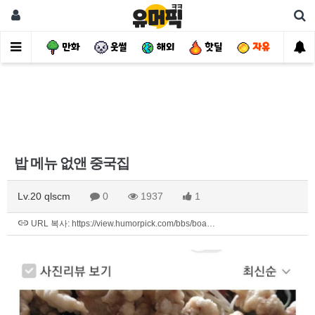
사건
만화
웃썰
해외
핫딜
자유
밥 메뉴 없앤 중국집
Lv.20 qlscm
0
1937
1
URL 복사: https://view.humorpick.com/bbs/boa…