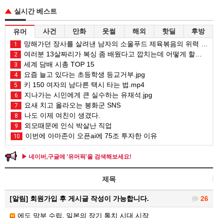
실시간 베스트
사건
만화
웃썰
해외
핫딜
후방
유머
망해가던 장사를 살려낸 남자의 소울푸드 제육볶음의 위력 ㅋㅋ
1
여러분 13살짜리가 복싱 좀 배웠다고 깝치는데 어떻게 할까요?
2
세계 담배 시총 TOP 15
3
요즘 늘고 있다는 초등학생 등교거부.jpg
4
키 150 여자의 남다른 택시 타는 법.mp4
5
지나가는 시민에게 큰 실수하는 유재석.jpg
6
요새 치고 올라오는 봉화군 SNS
7
나도 이제 여친이 생겼다.
8
외모때문에 인식 박살난 직업
9
이번에 아마존이 오픈ai에 75조 투자한 이유
10
▶ 네이버,구글에 '유머픽'을 검색해보세요!
제목
[알림]
회원가입 후 게시글 작성이 가능합니다.
26
에도 막부 수립, 일본의 장기 통치 시대 시작