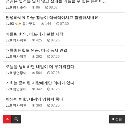
성공은 열정을 잃지 않고 실패를 거듭할 수 있는 능력이…
Lv.9 명언좋아
86
08.07
안녕하세요 다들 활동이 적극적이시고 활발하시네요
Lv.93
응가뿌직
144
07.30
베를린 회의, 아프리카 분할 시작
Lv.8 역사덕후
425
07.26
대륙횡단철도 완공, 미국 동서 연결
Lv.8 역사덕후
292
07.26
오늘을 낭비하면 내일이 더 무거워진다
Lv.9 명언좋아
564
07.26
기회는 준비된 사람에게만 의미가 있다
Lv.9 명언좋아
342
07.25
하와이 병합, 태평양 영향력 확대
Lv.8 역사덕후
363
07.25
정렬