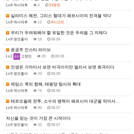
Lv.8 역사덕후
4
53분전
살라미스 해전, 그리스 함대가 페르시아의 진격을 막다
Lv.8 역사덕후
12
9시간전
우리가 두려워해야 할 유일한 것은 두려움 그 자체다
Lv.9 명언좋아
16
08.08
윤공주 인스타 라이브
Lv.2
고창민
28
08.08
인생은 가까이서 보면 비극이지만 멀리서 보면 희극이다
Lv.9 명언좋아
20
08.08
제임스 쿡의 항해, 태평양 탐사의 확대
Lv.8 역사덕후
74
08.08
테르모필레 전투, 소수의 병력이 페르시아 대군을 막아서…
Lv.8 역사덕후
80
08.07
자신을 믿는 것이 가장 큰 시작이다
Lv.9 명언좋아
32
08.07