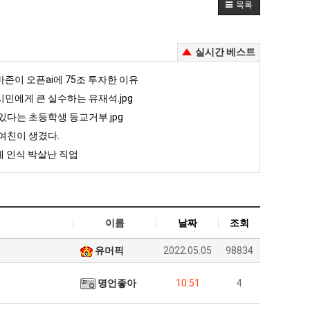
목록
실시간 베스트
존이 오픈ai에 75조 투자한 이유
민에게 큰 실수하는 유재석.jpg
있다는 초등학생 등교거부.jpg
여친이 생겼다.
 인식 박살난 직업
이름
날짜
조회
유머픽
2022.05.05
98834
명언좋아
10:51
4