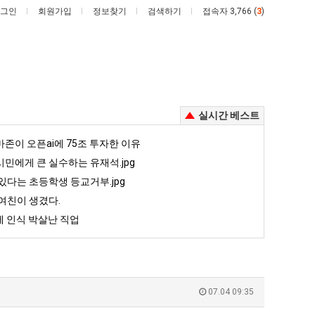
그인
회원가입
정보찾기
검색하기
접속자 3,766 (
3
)
실시간 베스트
퇴
카
존이 오픈ai에 75조 투자한 이유
사
톡
민에게 큰 실수하는 유재석.jpg
했
프
있다는 초등학생 등교거부.jpg
다!!!!
사
여친이 생겼다.
 안재현 "왜 서울로 독립해?"
퇴사했다!!!!
카톡 프사 때문에 엄마한테 혼남;;
때
 인식 박살난 직업
문
5
퇴사했다!!!!
08.05
08.05
에
 근황
서울 토박이 안재현 "왜 서울로 독립해?"
08.05
08.05
엄
다.
양산 기온 닷새째 40도 넘겨…‘최고기온 42도 가능성도’
08.05
08.05
마
혼남;;
이번에 아마존이 오픈ai에 75조 투자한 이유
08.05
08.05
07.04 09:35
한
할까요?
백종원이 알려주는 가장 최악의 창업과정 .JPG
08.05
08.05