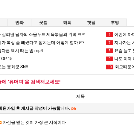
스타벅스 교환권 ·
AD
안내
금액권 매입 안내
만화
웃썰
해외
핫딜
후방
 살려낸 남자의 소울푸드 제육볶음의 위력 ㅋㅋ
이번에 아마
6
리가 복싱 좀 배웠다고 깝치는데 어떻게 할까요?
지나가는 시
7
남다른 택시 타는 법.mp4
요즘 늘고 
8
OP 15
나도 이제 
9
는 봉화군 SNS
외모때문에
10
글에 '유머픽'을 검색해보세요!
제목
회원가입 후 게시글 작성이 가능합니다.
(26)
자신을 믿는 것이 가장 큰 시작이다