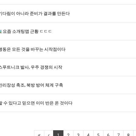
기다림이 아니라 준비가 결과를 만든다
요즘 소개팅앱 근황 ㄷㄷㄷ
행동은 모든 것을 바꾸는 시작점이다
스푸트니크 발사, 우주 경쟁의 시작
만리장성 축조, 북방 방어 체계 구축
할 수 있다고 믿으면 이미 반은 온 것이다
1
2
3
4
5
6
7
8