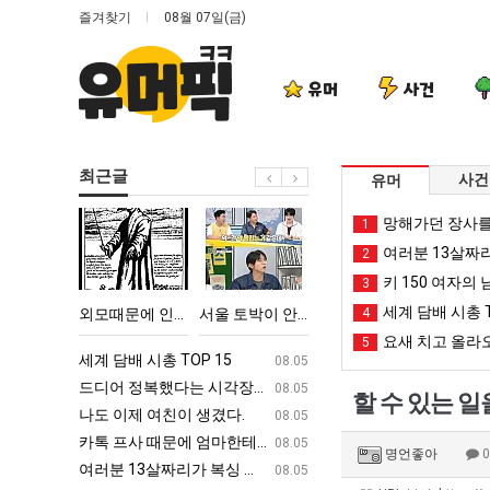
즐겨찾기
08월 07일(금)
유머
사건
최근글
사건
유머
외
서
퇴
카
망해가던 장사를
1
모
울
사
톡
여러분 13살짜
2
때
토
했
프
키 150 여자의 
3
문
박
다!!!!
사
세계 담배 시총 T
 TOP 15
외모때문에 인식 박살난 직업
서울 토박이 안재현 "왜 서울로 독립해?"
퇴사했다!!!!
4
카톡 프사 때
에
이
때
요새 치고 올라오
5
인
안
문
ㅋㅋ
세계 담배 시총 TOP 15
퇴사했다!!!!
08.05
08.05
식
재
에
업
드디어 정복했다는 시각장애 근황
서울 토박이 안재현 "왜 서울로 독립해
08.05
08.05
할 수 있는 
박
현
엄
g
나도 이제 여친이 생겼다.
양산 기온 닷새째 40도 넘겨…‘최고기온 42도 가능성
08.05
08.05
살
"왜
마
카톡 프사 때문에 엄마한테 혼남;;
이번에 아마존이 오픈ai에 75조 투자한
08.05
08.05
명언좋아
난
서
한
S
여러분 13살짜리가 복싱 좀 배웠다고 깝치는데 어떻게 할까요?
백종원이 알려주는 가장 최악의 창업과정 .
08.05
08.05