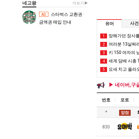
네고왕
더보기
스타벅스 교환권 ·
스타벅스 교환권 ·
AD
AD
금액권 매입 안내
금액권 매입 
사건
유머
망해가던 장사를
1
여러분 13살짜
2
키 150 여자의 
3
세계 담배 시총 T
4
요새 치고 올라오
5
▶ 네이버,구
번호
포토
*
830