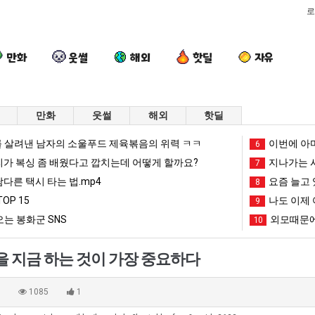
로
만화
웃썰
해외
핫딜
자유
만화
웃썰
해외
핫딜
요
세
외
서
 살려낸 남자의 소울푸드 제육볶음의 위력 ㅋㅋ
이번에 아마
6
즘
계
모
울
리가 복싱 좀 배웠다고 깝치는데 어떻게 할까요?
지나가는 시
7
늘
담
때
토
남다른 택시 타는 법.mp4
요즘 늘고 
8
고
배
문
박
OP 15
나도 이제 
문에 엄마한테 혼남;;
요즘 늘고 있다는 초등학생 등교거부.jpg
세계 담배 시총 TOP 15
외모때문에 인식 박살난 직업
9
서울 토박이
있
시
에
이
는 봉화군 SNS
외모때문에
10
다
총
인
안
망해가던 장사를 살려낸 남자의 소울푸드 제육볶음의 위력 ㅋㅋ
세계 담배 시총 TOP 1
08.05
08.05
는
TOP
식
재
?"
외모때문에 인식 박살난 직업
드디어 정복했다는 시각장애
08.05
08.05
일을 지금 하는 것이 가장 중요하다
초
15
박
현
도’
요즘 늘고 있다는 초등학생 등교거부.jpg
나도 이제 여친이 생겼
08.05
08.05
등
살
"왜
 이유
엄마 요새는 꺄! 를 어떻게 쓰는지 알아?
카톡 프사 때문에 엄마한테 
08.05
08.05
0
1085
1
학
난
서
JPG
요새 치고 올라오는 봉화군 SNS
여러분 13살짜리가 복싱 좀 배웠다고 깝치는데 어떻게 
08.05
08.05