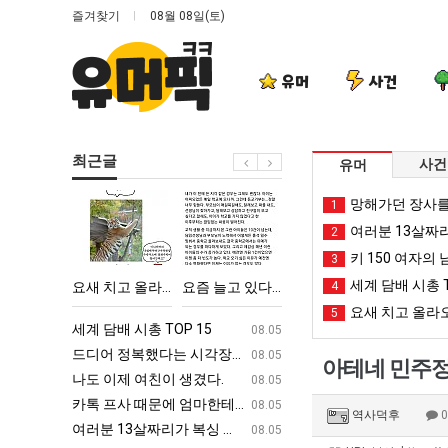
즐겨찾기
08월 08일(토)
유머
사건
최근글
사건
유머
요
요
드
세
망해가던 장사를
1
새
즘
디
계
여러분 13살짜
2
치
늘
어
담
키 150 여자의 
3
고
고
정
배
세계 담배 시총 T
에 75조 투자한 이유
요새 치고 올라오는 봉화군 SNS
요즘 늘고 있다는 초등학생 등교거부.jpg
드디어 정복했다는 시각장애 근황
4
세계 담배 
올
있
복
시
요새 치고 올라오
5
라
다
했
총
ㅋㅋ
세계 담배 시총 TOP 15
퇴사했다!!!!
08.05
08.05
오
는
다
TOP
업
드디어 정복했다는 시각장애 근황
서울 토박이 안재현 "왜 서울로 독립해
08.05
08.05
아테네 민주정
는
초
는
15
g
나도 이제 여친이 생겼다.
양산 기온 닷새째 40도 넘겨…‘최고기온 42도 가능성
08.05
08.05
봉
등
시
카톡 프사 때문에 엄마한테 혼남;;
이번에 아마존이 오픈ai에 75조 투자한
08.05
08.05
역사덕후
화
학
각
S
여러분 13살짜리가 복싱 좀 배웠다고 깝치는데 어떻게 할까요?
백종원이 알려주는 가장 최악의 창업과정 .
08.05
08.05