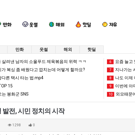
만화
웃썰
해외
핫딜
자유
만화
웃썰
해외
핫딜
엄
이
요
요
 살려낸 남자의 소울푸드 제육볶음의 위력 ㅋㅋ
요즘 늘고 
6
마
번
새
즘
리가 복싱 좀 배웠다고 깝치는데 어떻게 할까요?
지나가는 시
7
요
에
치
늘
남다른 택시 타는 법.mp4
나도 이제 
8
새
아
고
고
OP 15
이번에 아마
시총 TOP 15
엄마 요새는 꺄! 를 어떻게 쓰는지 알아?
이번에 아마존이 오픈ai에 75조 투자한 이유
요새 치고 올라오는 봉화군 SNS
9
요즘 늘고 
는
마
올
있
는 봉화군 SNS
외모때문에
10
꺄!
존
라
다
망해가던 장사를 살려낸 남자의 소울푸드 제육볶음의 위력 ㅋㅋ
세계 담배 시총 TOP 1
08.05
08.05
를
이
오
는
?"
외모때문에 인식 박살난 직업
드디어 정복했다는 시각장애
08.05
08.05
 발전, 시민 정치의 시작
어
오
는
초
도’
요즘 늘고 있다는 초등학생 등교거부.jpg
나도 이제 여친이 생겼
08.05
08.05
떻
픈
봉
등
 이유
엄마 요새는 꺄! 를 어떻게 쓰는지 알아?
카톡 프사 때문에 엄마한테 
08.05
08.05
0
1298
0
게
ai
화
학
JPG
요새 치고 올라오는 봉화군 SNS
여러분 13살짜리가 복싱 좀 배웠다고 깝치는데 어떻게 
08.05
08.05