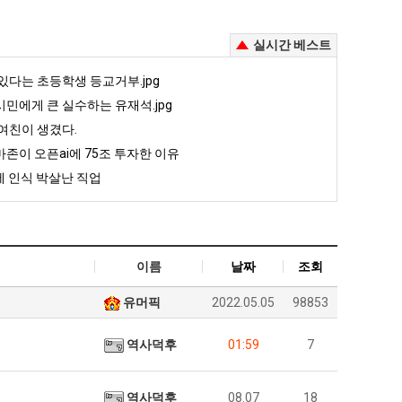
실시간 베스트
있다는 초등학생 등교거부.jpg
민에게 큰 실수하는 유재석.jpg
여친이 생겼다.
존이 오픈ai에 75조 투자한 이유
 인식 박살난 직업
이름
날짜
조회
유머픽
2022.05.05
98853
역사덕후
01:59
7
역사덕후
08.07
18