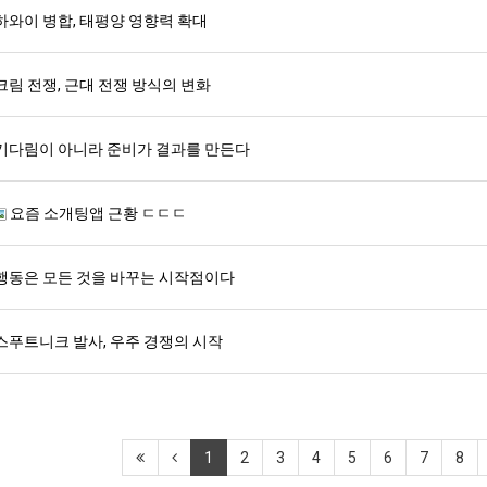
하와이 병합, 태평양 영향력 확대
크림 전쟁, 근대 전쟁 방식의 변화
기다림이 아니라 준비가 결과를 만든다
요즘 소개팅앱 근황 ㄷㄷㄷ
행동은 모든 것을 바꾸는 시작점이다
스푸트니크 발사, 우주 경쟁의 시작
1
2
3
4
5
6
7
8