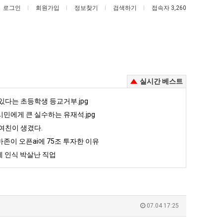
로그인
회원가입
정보찾기
검색하기
접속자 3,260
실시간 베스트
드
세
있다는 초등학생 등교거부.jpg
디
계
민에게 큰 실수하는 유재석.jpg
어
담
여친이 생겼다.
정
배
존이 오픈ai에 75조 투자한 이유
있다는 초등학생 등교거부.jpg
드디어 정복했다는 시각장애 근황
세계 담배 시총 TOP 15
복
시
 인식 박살난 직업
했
총
5
퇴사했다!!!!
08.05
08.05
다
TOP
 근황
서울 토박이 안재현 "왜 서울로 독립해?"
08.05
08.05
는
15
다.
양산 기온 닷새째 40도 넘겨…‘최고기온 42도 가능성도’
08.05
08.05
시
혼남;;
이번에 아마존이 오픈ai에 75조 투자한 이유
08.05
08.05
07.04 17:25
각
할까요?
백종원이 알려주는 가장 최악의 창업과정 .JPG
08.05
08.05