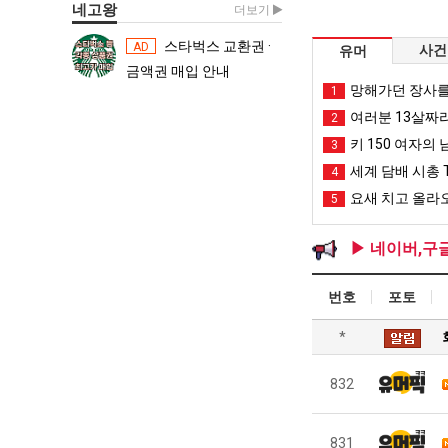
네고왕
더보기
스타벅스 교환권 ·
스타벅스 교환권 ·
AD
AD
사건
유머
금액권 매입 안내
금액권 매입 
망해가던 장사를
1
여러분 13살짜
2
키 150 여자의 
3
세계 담배 시총 T
4
요새 치고 올라오
5
▶ 네이버,구
번호
포토
*
832
831