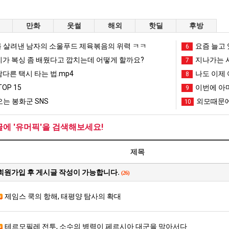
스타벅스 교환권 ·
AD
만화
웃썰
해외
핫딜
후방
안내
금액권 매입 안내
 살려낸 남자의 소울푸드 제육볶음의 위력 ㅋㅋ
요즘 늘고 
6
리가 복싱 좀 배웠다고 깝치는데 어떻게 할까요?
지나가는 시
7
남다른 택시 타는 법.mp4
나도 이제 
8
OP 15
이번에 아마
9
는 봉화군 SNS
외모때문에
10
글에 '유머픽'을 검색해보세요!
제목
회원가입 후 게시글 작성이 가능합니다.
(26)
제임스 쿡의 항해, 태평양 탐사의 확대
테르모필레 전투, 소수의 병력이 페르시아 대군을 막아서다