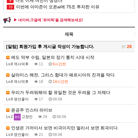
나도 이제 여친이 생겼다.
9
이번에 아마존이 오픈ai에 75조 투자한 이유
10
▶ 네이버,구글에 '유머픽'을 검색해보세요!
제목
[알림]
회원가입 후 게시글 작성이 가능합니다.
26
에도 막부 수립, 일본의 장기 통치 시대 시작
Lv.8 역사덕후
11
6시간전
살라미스 해전, 그리스 함대가 페르시아의 진격을 막다
Lv.8 역사덕후
18
14시간전
우리가 두려워해야 할 유일한 것은 두려움 그 자체다
Lv.9 명언좋아
17
08.08
윤공주 인스타 라이브
Lv.2
고창민
29
08.08
인생은 가까이서 보면 비극이지만 멀리서 보면 희극이다
Lv.9 명언좋아
21
08.08