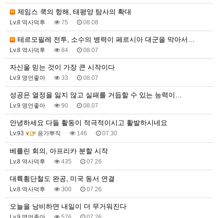
제임스 쿡의 항해, 태평양 탐사의 확대
Lv.8 역사덕후
75
08.08
테르모필레 전투, 소수의 병력이 페르시아 대군을 막아서…
Lv.8 역사덕후
84
08.07
자신을 믿는 것이 가장 큰 시작이다
Lv.9 명언좋아
33
08.07
성공은 열정을 잃지 않고 실패를 거듭할 수 있는 능력이…
Lv.9 명언좋아
90
08.07
안녕하세요 다들 활동이 적극적이시고 활발하시네요
Lv.93
응가뿌직
146
07.30
베를린 회의, 아프리카 분할 시작
Lv.8 역사덕후
435
07.26
대륙횡단철도 완공, 미국 동서 연결
Lv.8 역사덕후
300
07.26
오늘을 낭비하면 내일이 더 무거워진다
Lv.9 명언좋아
576
07.26