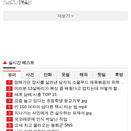
더보기
실시간 베스트
사건
만화
웃썰
해외
핫딜
후방
유머
망해가던 장사를 살려낸 남자의 소울푸드 제육볶음의 위력 ㅋㅋ
1
여러분 13살짜리가 복싱 좀 배웠다고 깝치는데 어떻게 할까요?
2
세계 담배 시총 TOP 15
3
요즘 늘고 있다는 초등학생 등교거부.jpg
4
키 150 여자의 남다른 택시 타는 법.mp4
5
지나가는 시민에게 큰 실수하는 유재석.jpg
6
외모때문에 인식 박살난 직업
7
요새 치고 올라오는 봉화군 SNS
8