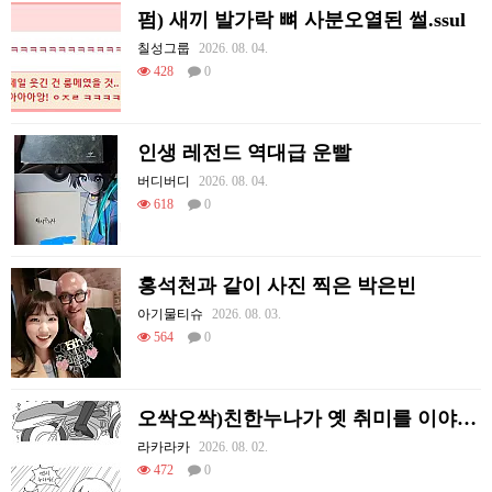
펌) 새끼 발가락 뼈 사분오열된 썰.ssul
칠성그룹
2026. 08. 04.
428
0
인생 레전드 역대급 운빨
버디버디
2026. 08. 04.
618
0
홍석천과 같이 사진 찍은 박은빈
아기물티슈
2026. 08. 03.
564
0
오싹오싹)친한누나가 옛 취미를 이야기하는 만화.manhwa
라카라카
2026. 08. 02.
472
0