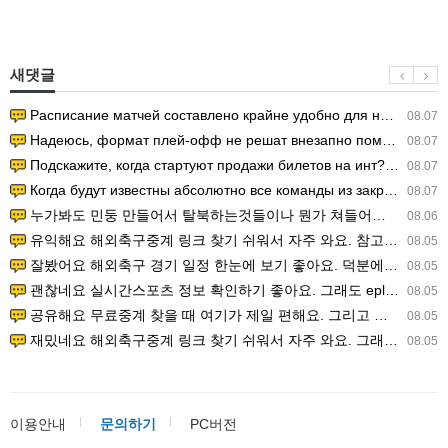
새댓글
Расписание матчей составлено крайне удобно для нашего часово…
08.07
Надеюсь, формат плей-офф не решат внезапно поменять. https:/…
08.07
Подскажите, когда стартуют продажи билетов на инт? https://g…
08.07
Когда будут известны абсолютно все команды из закрытых квали…
08.07
누가봐도 민둥 만들어서 탈북하는것들이나 뭔가 쳐들어오는 낌새를 미리 알아차리기 위함이지 저걸 전쟁준비라고 하…
08.06
유익해요 해외축구중계 링크 찾기 쉬워서 자주 와요. 참고로 무료스포츠중계 정보 확인할 때 출처 꼭 체크해요.…
08.05
잘봤어요 해외축구 경기 일정 한눈에 보기 좋아요. 덕분에 epl중계 볼 때 공식 중계 채널 먼저 찾아봐요. …
08.05
괜찮네요 실시간스포츠 정보 확인하기 좋아요. 그래도 epl중계 볼 때 공식 중계 채널 먼저 찾아봐요. 북마크…
08.05
공유해요 무료중계 찾을 때 여기가 제일 편해요. 그리고 무료스포츠중계 정보 확인할 때 출처 꼭 체크해요. 앞…
08.05
재밌네요 해외축구중계 링크 찾기 쉬워서 자주 와요. 그래서 해외축구중계도 정식 서비스로 봐야 안전해요. 다음…
08.05
이용안내
문의하기
PC버전