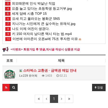
외모때문에 인식 박살난 직업
3
요즘 늘고 있다는 초등학생 등교거부.jpg
4
세계 담배 시총 TOP 15
5
요새 치고 올라오는 봉화군 SNS
6
지나가는 시민에게 큰 실수하는 유재석.jpg
7
나도 이제 여친이 생겼다.
8
키 150 여자의 남다른 택시 타는 법.mp4
9
이번에 아마존이 오픈ai에 75조 투자한 이유
10
(1)
<이벤트> 회원가입 후 댓글,게시글 작성시 상품권 지급
포토
제목
스타벅스 교환권 · 금액권 매입 안내
Lv.229 유머픽
1403
02.21
정렬
1