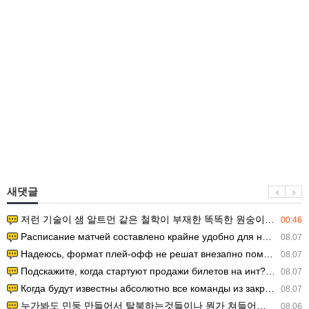
새댓글
저런 기술이 샘 알트먼 같은 철학이 부재한 똑똑한 원숭이에게 있다는게 문제.
00:46
Расписание матчей составлено крайне удобно для нашего часово…
08.07
Надеюсь, формат плей-офф не решат внезапно поменять. https:/…
08.07
Подскажите, когда стартуют продажи билетов на инт? https://g…
08.07
Когда будут известны абсолютно все команды из закрытых квали…
08.07
누가봐도 민둥 만들어서 탈북하는것들이나 뭔가 쳐들어오는 낌새를 미리 알아차리기 위함이지 저걸 전쟁준비라고 하…
08.06