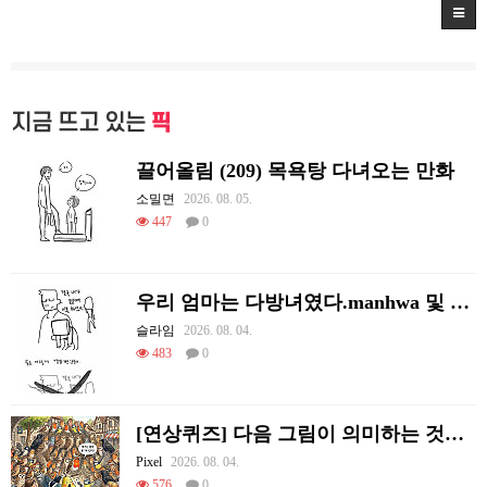
지금 뜨고 있는
픽
끌어올림 (209) 목욕탕 다녀오는 만화
소밀면
2026. 08. 05.
447
0
우리 엄마는 다방녀였다.manhwa 및 후기
슬라임
2026. 08. 04.
483
0
[연상퀴즈] 다음 그림이 의미하는 것을 적어주세요
Pixel
2026. 08. 04.
576
0