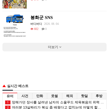
봉화군 SNS
버디버디
2026. 08. 04.
602
0
더보기
실시간 베스트
사건
만화
웃썰
해외
핫딜
후방
유머
망해가던 장사를 살려낸 남자의 소울푸드 제육볶음의 위력 ㅋㅋ
1
여러분 13살짜리가 복싱 좀 배웠다고 깝치는데 어떻게 할까요?
2