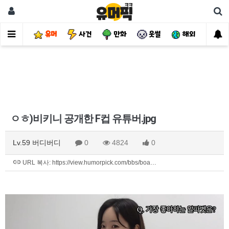
유머
사건
만화
웃썰
해외
핫
ㅇㅎ)비키니 공개한 F컵 유튜버.jpg
Lv.59 버디버디
0
4824
0
URL 복사: https://view.humorpick.com/bbs/boa…