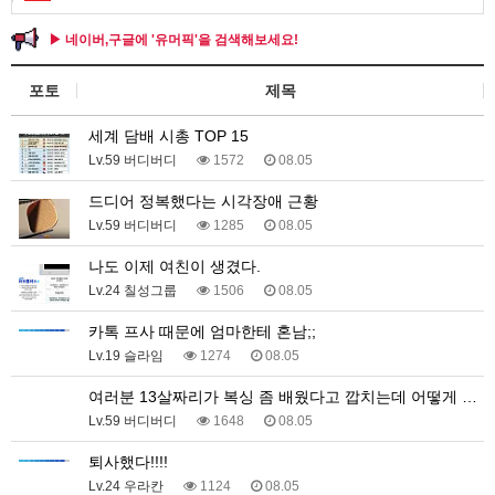
▶ 네이버,구글에 '유머픽'을 검색해보세요!
포토
제목
세계 담배 시총 TOP 15
Lv.59 버디버디
1572
08.05
드디어 정복했다는 시각장애 근황
Lv.59 버디버디
1285
08.05
나도 이제 여친이 생겼다.
Lv.24 칠성그룹
1506
08.05
카톡 프사 때문에 엄마한테 혼남;;
Lv.19 슬라임
1274
08.05
여러분 13살짜리가 복싱 좀 배웠다고 깝치는데 어떻게 …
Lv.59 버디버디
1648
08.05
퇴사했다!!!!
Lv.24 우라칸
1124
08.05