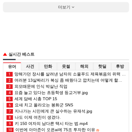
더보기
실시간 베스트
사건
만화
웃썰
해외
핫딜
후방
유머
망해가던 장사를 살려낸 남자의 소울푸드 제육볶음의 위력 ㅋㅋ
1
여러분 13살짜리가 복싱 좀 배웠다고 깝치는데 어떻게 할까요?
2
외모때문에 인식 박살난 직업
3
요즘 늘고 있다는 초등학생 등교거부.jpg
4
세계 담배 시총 TOP 15
5
요새 치고 올라오는 봉화군 SNS
6
지나가는 시민에게 큰 실수하는 유재석.jpg
7
나도 이제 여친이 생겼다.
8
키 150 여자의 남다른 택시 타는 법.mp4
9
이번에 아마존이 오픈ai에 75조 투자한 이유
10
(1)