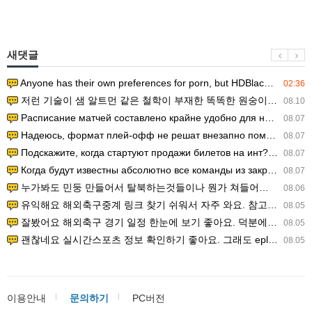
새댓글
Anyone has their own preferences for porn, but HDBlackAss ha…
02:36
저런 기술이 샘 알트먼 같은 철학이 부재한 똑똑한 원숭이에게 있다는게 문제.
08.10
Расписание матчей составлено крайне удобно для нашего часово…
08.07
Надеюсь, формат плей-офф не решат внезапно поменять. https:/…
08.07
Подскажите, когда стартуют продажи билетов на инт? https://g…
08.07
Когда будут известны абсолютно все команды из закрытых квали…
08.07
누가봐도 민둥 만들어서 탈북하는것들이나 뭔가 쳐들어오는 낌새를 미리 알아차리기 위함이지 저걸 전쟁준비라고 하…
08.06
유익해요 해외축구중계 링크 찾기 쉬워서 자주 와요. 참고로 무료스포츠중계 정보 확인할 때 출처 꼭 체크해요.…
08.05
잘봤어요 해외축구 경기 일정 한눈에 보기 좋아요. 덕분에 epl중계 볼 때 공식 중계 채널 먼저 찾아봐요. …
08.05
괜찮네요 실시간스포츠 정보 확인하기 좋아요. 그래도 epl중계 볼 때 공식 중계 채널 먼저 찾아봐요. 북마크…
08.05
이용안내
문의하기
PC버전