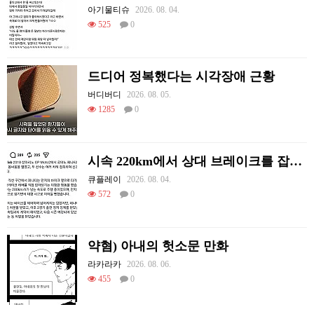
아기물티슈
2026. 08. 04.
525
0
드디어 정복했다는 시각장애 근황
버디버디
2026. 08. 05.
1285
0
시속 220km에서 상대 브레이크를 잡아당김
큐플레이
2026. 08. 04.
572
0
약혐) 아내의 헛소문 만화
라카라카
2026. 08. 06.
455
0