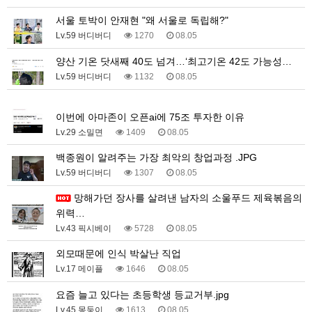
서울 토박이 안재현 "왜 서울로 독립해?"
Lv.59 버디버디
1270
08.05
양산 기온 닷새째 40도 넘겨…‘최고기온 42도 가능성…
Lv.59 버디버디
1132
08.05
1
이번에 아마존이 오픈ai에 75조 투자한 이유
Lv.29 소밀면
1409
08.05
백종원이 알려주는 가장 최악의 창업과정 .JPG
Lv.59 버디버디
1307
08.05
망해가던 장사를 살려낸 남자의 소울푸드 제육볶음의
위력…
Lv.43 픽시베이
5728
08.05
외모때문에 인식 박살난 직업
Lv.17 메이플
1646
08.05
요즘 늘고 있다는 초등학생 등교거부.jpg
Lv.45 몽둥이
1613
08.05