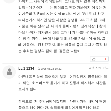
가야지.... 사람이 정이있는데 그래도 과거 결혼 직전까지
갔었는데 가야지......는 페이크고 진짜 가봐야지 이유는 저
이기주의 같은x이 지는 이제 떠나니까 지 멋대로 다 하고
떠나는거지 하지만 남은 사람은 평생을 꼬리표 처럼 그때
가줄걸 하는 생각 남. 나이가 들어가면서 장례식장에 찾아
다닐 나이가 되가면서 점점 그때 내가 나빴나? 하는 자책감
이 점 점 커짐. 나중에 나를 위해서라도 가보는게 좋음. 그
때 가줬으니 편히갔겟지. 하는 마음이 좋지 그때 가줄걸 하
는 후회는 평생의 짐이 됨. 결론은 나쁜x
1
답변
삭제
신고
Lv.1 1234
2025.06.23 10:22
다른내용은 눈에 들어오지 않고, 어떤암인지 궁금하다 말
기 되면 호스피스로 옮기게 되고 진통제 의지해서 시간을
보내게 된다
전적으로 저 주인공맘이겠지만, 가던안가던 내맘이 편한
쪽으로 해야한다 단, 솔직하게 와잎에게말은해야하고