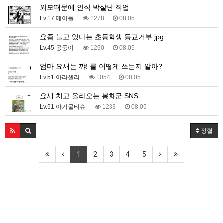
외모때문에 인식 박살난 직업
Lv.17 메이플
1278
08.05
요즘 늘고 있다는 초등학생 등교거부.jpg
Lv.45 몽둥이
1290
08.05
엄마 요새는 꺄! 를 어떻게 쓰는지 알아?
Lv.51 아라셀리
1054
08.05
요새 치고 올라오는 봉화군 SNS
Lv.51 아기물티슈
1233
08.05
정렬
1
2
3
4
5