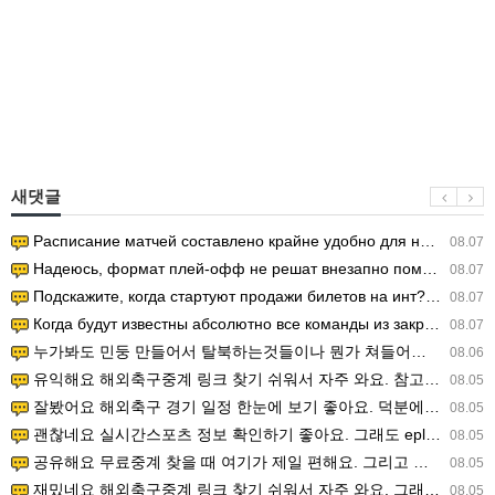
새댓글
Расписание матчей составлено крайне удобно для нашего часово…
08.07
Надеюсь, формат плей-офф не решат внезапно поменять. https:/…
08.07
Подскажите, когда стартуют продажи билетов на инт? https://g…
08.07
Когда будут известны абсолютно все команды из закрытых квали…
08.07
누가봐도 민둥 만들어서 탈북하는것들이나 뭔가 쳐들어오는 낌새를 미리 알아차리기 위함이지 저걸 전쟁준비라고 하…
08.06
유익해요 해외축구중계 링크 찾기 쉬워서 자주 와요. 참고로 무료스포츠중계 정보 확인할 때 출처 꼭 체크해요.…
08.05
잘봤어요 해외축구 경기 일정 한눈에 보기 좋아요. 덕분에 epl중계 볼 때 공식 중계 채널 먼저 찾아봐요. …
08.05
괜찮네요 실시간스포츠 정보 확인하기 좋아요. 그래도 epl중계 볼 때 공식 중계 채널 먼저 찾아봐요. 북마크…
08.05
공유해요 무료중계 찾을 때 여기가 제일 편해요. 그리고 무료스포츠중계 정보 확인할 때 출처 꼭 체크해요. 앞…
08.05
재밌네요 해외축구중계 링크 찾기 쉬워서 자주 와요. 그래서 해외축구중계도 정식 서비스로 봐야 안전해요. 다음…
08.05