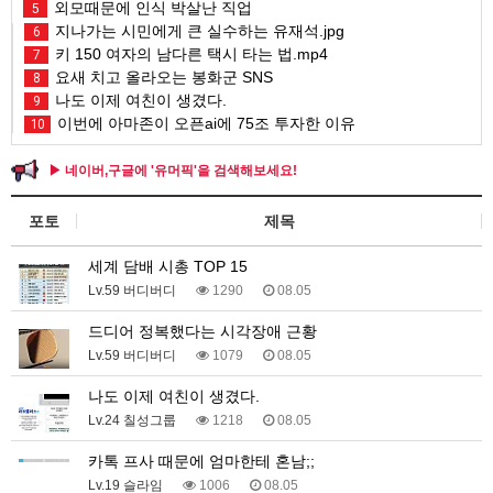
외모때문에 인식 박살난 직업
5
지나가는 시민에게 큰 실수하는 유재석.jpg
6
키 150 여자의 남다른 택시 타는 법.mp4
7
요새 치고 올라오는 봉화군 SNS
8
나도 이제 여친이 생겼다.
9
이번에 아마존이 오픈ai에 75조 투자한 이유
10
▶ 네이버,구글에 '유머픽'을 검색해보세요!
포토
제목
세계 담배 시총 TOP 15
Lv.59 버디버디
1290
08.05
드디어 정복했다는 시각장애 근황
Lv.59 버디버디
1079
08.05
나도 이제 여친이 생겼다.
Lv.24 칠성그룹
1218
08.05
카톡 프사 때문에 엄마한테 혼남;;
Lv.19 슬라임
1006
08.05