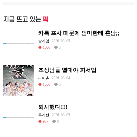
지금 뜨고 있는
픽
카톡 프사 때문에 엄마한테 혼남;;
슬라임
2026. 08. 05.
1006
0
조상님들 열대야 피서법
라이츄
2026. 08. 04.
1056
0
퇴사했다!!!!
우라칸
2026. 08. 05.
937
0