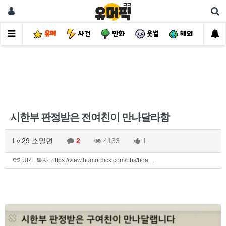
유머
사건
만화
웃썰
해외
핫
시한부 판정받은 전여친이 만나달라함
Lv.29 소밀면
2
4133
1
URL 복사: https://view.humorpick.com/bbs/boa…