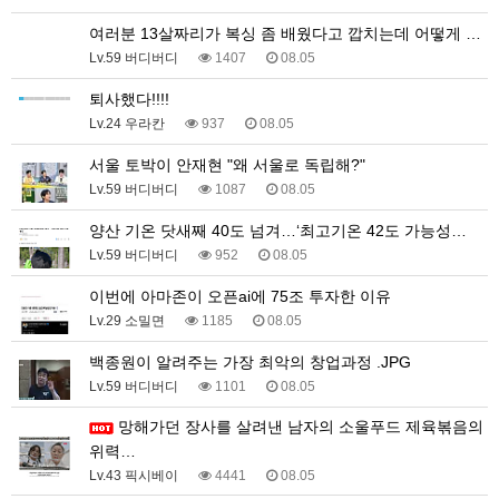
여러분 13살짜리가 복싱 좀 배웠다고 깝치는데 어떻게 …
Lv.59 버디버디
1407
08.05
퇴사했다!!!!
Lv.24 우라칸
937
08.05
서울 토박이 안재현 "왜 서울로 독립해?"
Lv.59 버디버디
1087
08.05
양산 기온 닷새째 40도 넘겨…‘최고기온 42도 가능성…
Lv.59 버디버디
952
08.05
이번에 아마존이 오픈ai에 75조 투자한 이유
Lv.29 소밀면
1185
08.05
백종원이 알려주는 가장 최악의 창업과정 .JPG
Lv.59 버디버디
1101
08.05
망해가던 장사를 살려낸 남자의 소울푸드 제육볶음의
위력…
Lv.43 픽시베이
4441
08.05