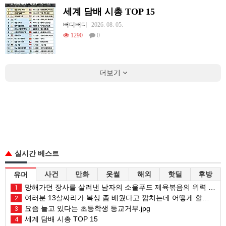
세계 담배 시총 TOP 15
버디버디
2026. 08. 05.
1290
0
더보기
실시간 베스트
사건
만화
웃썰
해외
핫딜
후방
유머
망해가던 장사를 살려낸 남자의 소울푸드 제육볶음의 위력 ㅋㅋ
1
여러분 13살짜리가 복싱 좀 배웠다고 깝치는데 어떻게 할까요?
2
요즘 늘고 있다는 초등학생 등교거부.jpg
3
세계 담배 시총 TOP 15
4