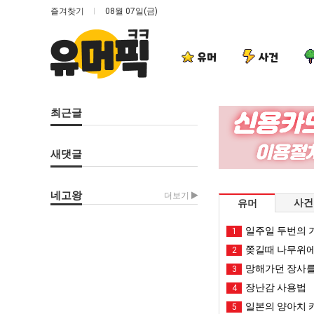
즐겨찾기
08월 07일(금)
유머
사건
최근글
새댓글
네고왕
더보기
사건
유머
일주일 두번의 기
1
쫒길때 나무위에
2
망해가던 장사를
3
장난감 사용법
4
일본의 양아치 
5