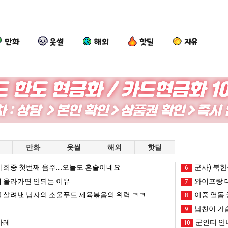
만화
웃썰
해외
핫딜
자유
만화
웃썰
해외
핫딜
회중 첫번째 음주....오늘도 혼술이네요
군사) 북한
6
 올라가면 안되는 이유
와이프랑 
7
 살려낸 남자의 소울푸드 제육볶음의 위력 ㅋㅋ
이중 열돔 
8
남친이 가
9
카레
군인티 안
10