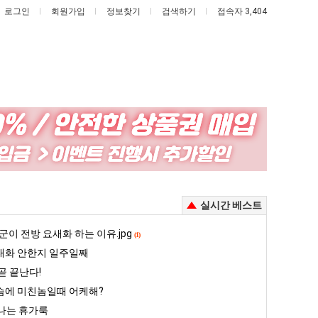
로그인
회원가입
정보찾기
검색하기
접속자 3,404
실시간 베스트
군이 전방 요새화 하는 이유.jpg
(1)
대화 안한지 일주일째
곧 끝난다!
슴에 미친놈일때 어케해?
나는 휴가룩