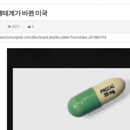
생태계가 바뀐 미국
0
3071
0
view.humorpick.com/bbs/board.php?bo_table=humor&wr_id=386794