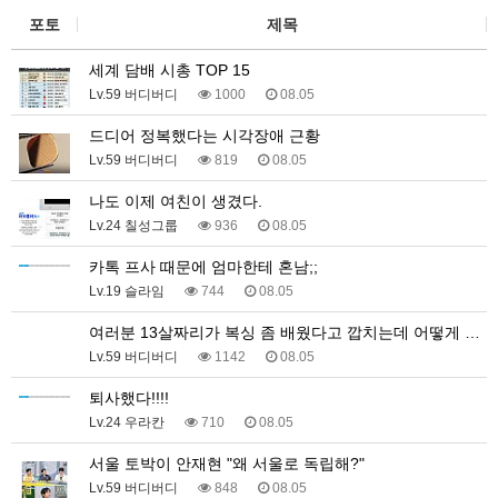
포토
제목
세계 담배 시총 TOP 15
Lv.59 버디버디
1000
08.05
드디어 정복했다는 시각장애 근황
Lv.59 버디버디
819
08.05
나도 이제 여친이 생겼다.
Lv.24 칠성그룹
936
08.05
카톡 프사 때문에 엄마한테 혼남;;
Lv.19 슬라임
744
08.05
여러분 13살짜리가 복싱 좀 배웠다고 깝치는데 어떻게 …
Lv.59 버디버디
1142
08.05
퇴사했다!!!!
Lv.24 우라칸
710
08.05
서울 토박이 안재현 "왜 서울로 독립해?"
Lv.59 버디버디
848
08.05