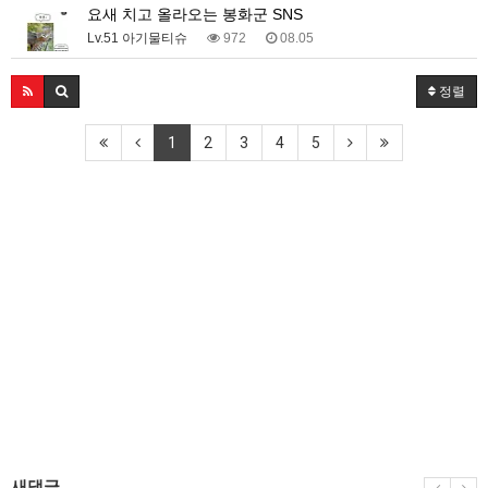
요새 치고 올라오는 봉화군 SNS
Lv.51 아기물티슈
972
08.05
정렬
1
2
3
4
5
새댓글