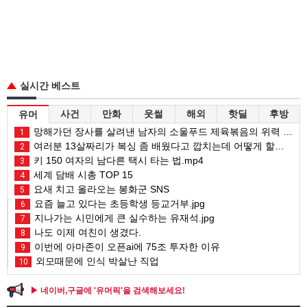
실시간 베스트
사건
만화
웃썰
해외
핫딜
후방
유머
망해가던 장사를 살려낸 남자의 소울푸드 제육볶음의 위력 ㅋㅋ
1
여러분 13살짜리가 복싱 좀 배웠다고 깝치는데 어떻게 할까요?
2
키 150 여자의 남다른 택시 타는 법.mp4
3
세계 담배 시총 TOP 15
4
요새 치고 올라오는 봉화군 SNS
5
요즘 늘고 있다는 초등학생 등교거부.jpg
6
지나가는 시민에게 큰 실수하는 유재석.jpg
7
나도 이제 여친이 생겼다.
8
이번에 아마존이 오픈ai에 75조 투자한 이유
9
외모때문에 인식 박살난 직업
10
▶ 네이버,구글에 '유머픽'을 검색해보세요!