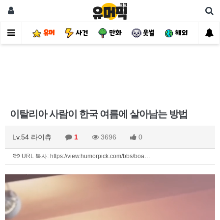
유머
사건
만화
웃썰
해외
핫
이탈리아 사람이 한국 여름에 살아남는 방법
Lv.54 라이츄
1
3696
0
URL 복사: https://view.humorpick.com/bbs/boa…