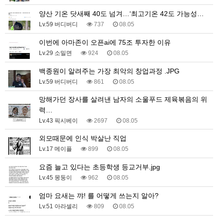
양산 기온 닷새째 40도 넘겨…‘최고기온 42도 가능성…
Lv.59 버디버디
737
08.05
이번에 아마존이 오픈ai에 75조 투자한 이유
Lv.29 소밀면
924
08.05
백종원이 알려주는 가장 최악의 창업과정 .JPG
Lv.59 버디버디
861
08.05
망해가던 장사를 살려낸 남자의 소울푸드 제육볶음의 위
력…
Lv.43 픽시베이
2697
08.05
외모때문에 인식 박살난 직업
Lv.17 메이플
899
08.05
요즘 늘고 있다는 초등학생 등교거부.jpg
Lv.45 몽둥이
962
08.05
엄마 요새는 꺄! 를 어떻게 쓰는지 알아?
Lv.51 아라셀리
809
08.05