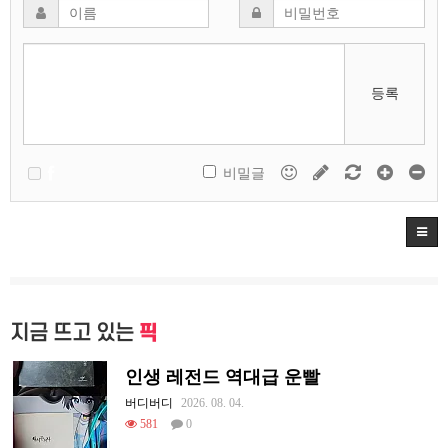
등록
비밀글
지금 뜨고 있는
픽
인생 레전드 역대급 운빨
버디버디
2026. 08. 04.
581
0