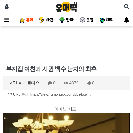
유머
사건
만화
웃썰
해외
핫
부자집 여친과 사귄 백수 남자의 최후
Lv.51 아기물티슈
0
4379
0
URL 복사: https://view.humorpick.com/bbs/boa…
어머님 저도..