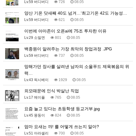
Lv.59 버디버디
726
08.05
양산 기온 닷새째 40도 넘겨…‘최고기온 42도 가능성…
Lv.59 버디버디
621
08.05
이번에 아마존이 오픈ai에 75조 투자한 이유
Lv.29 소밀면
801
08.05
백종원이 알려주는 가장 최악의 창업과정 .JPG
Lv.59 버디버디
737
08.05
망해가던 장사를 살려낸 남자의 소울푸드 제육볶음의 위
력…
Lv.43 픽시베이
1929
08.05
외모때문에 인식 박살난 직업
Lv.17 메이플
765
08.05
요즘 늘고 있다는 초등학생 등교거부.jpg
Lv.45 몽둥이
824
08.05
엄마 요새는 꺄! 를 어떻게 쓰는지 알아?
Lv.51 아라셀리
700
08.05