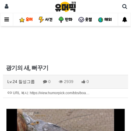
유머
사건
만화
웃썰
해외
핫
광기의 새, 뻐꾸기
Lv.24 칠성그룹
0
2939
0
URL 복사: https://view.humorpick.com/bbs/boa…