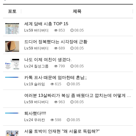
포토
제목
세계 담배 시총 TOP 15
Lv.59 버디버디
853
08.05
드디어 정복했다는 시각장애 근황
Lv.59 버디버디
689
08.05
나도 이제 여친이 생겼다.
Lv.24 칠성그룹
799
08.05
카톡 프사 때문에 엄마한테 혼남;;
Lv.19 슬라임
615
08.05
여러분 13살짜리가 복싱 좀 배웠다고 깝치는데 어떻게 …
Lv.59 버디버디
963
08.05
퇴사했다!!!!
Lv.24 우라칸
598
08.05
서울 토박이 안재현 "왜 서울로 독립해?"