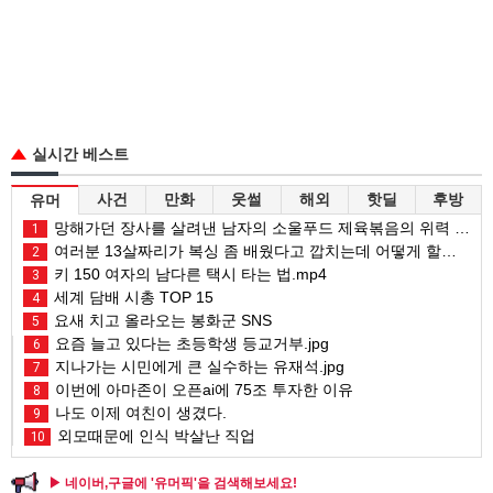
실시간 베스트
사건
만화
웃썰
해외
핫딜
후방
유머
망해가던 장사를 살려낸 남자의 소울푸드 제육볶음의 위력 ㅋㅋ
1
여러분 13살짜리가 복싱 좀 배웠다고 깝치는데 어떻게 할까요?
2
키 150 여자의 남다른 택시 타는 법.mp4
3
세계 담배 시총 TOP 15
4
요새 치고 올라오는 봉화군 SNS
5
요즘 늘고 있다는 초등학생 등교거부.jpg
6
지나가는 시민에게 큰 실수하는 유재석.jpg
7
이번에 아마존이 오픈ai에 75조 투자한 이유
8
나도 이제 여친이 생겼다.
9
외모때문에 인식 박살난 직업
10
▶ 네이버,구글에 '유머픽'을 검색해보세요!