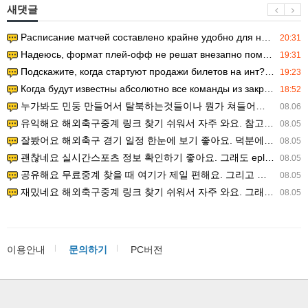
새댓글
Расписание матчей составлено крайне удобно для нашего часово…
20:31
Надеюсь, формат плей-офф не решат внезапно поменять. https:/…
19:31
Подскажите, когда стартуют продажи билетов на инт? https://g…
19:23
Когда будут известны абсолютно все команды из закрытых квали…
18:52
누가봐도 민둥 만들어서 탈북하는것들이나 뭔가 쳐들어오는 낌새를 미리 알아차리기 위함이지 저걸 전쟁준비라고 하…
08.06
유익해요 해외축구중계 링크 찾기 쉬워서 자주 와요. 참고로 무료스포츠중계 정보 확인할 때 출처 꼭 체크해요.…
08.05
잘봤어요 해외축구 경기 일정 한눈에 보기 좋아요. 덕분에 epl중계 볼 때 공식 중계 채널 먼저 찾아봐요. …
08.05
괜찮네요 실시간스포츠 정보 확인하기 좋아요. 그래도 epl중계 볼 때 공식 중계 채널 먼저 찾아봐요. 북마크…
08.05
공유해요 무료중계 찾을 때 여기가 제일 편해요. 그리고 무료스포츠중계 정보 확인할 때 출처 꼭 체크해요. 앞…
08.05
재밌네요 해외축구중계 링크 찾기 쉬워서 자주 와요. 그래서 해외축구중계도 정식 서비스로 봐야 안전해요. 다음…
08.05
이용안내
문의하기
PC버전