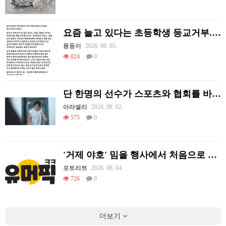
요즘 늘고 있다는 초등학생 등교거부.jpg
몽둥이
2026. 08. 05.
824
0
단 한명의 선수가 스포츠와 협회를 바꿔 버린 사례.jpg
아라셀리
2026. 08. 02.
575
0
'거제 야호' 밈을 행사에서 처음으로 체감하는 리센느
포트리쯔
2026. 08. 04.
726
0
더보기