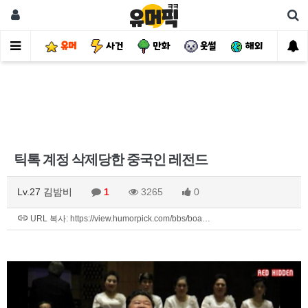
유머
사건
만화
웃썰
해외
핫
틱톡 계정 삭제당한 중국인 레전드
Lv.27 김밤비
1
3265
0
URL 복사: https://view.humorpick.com/bbs/boa…