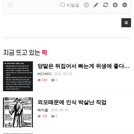
비밀글
지금 뜨고 있는
픽
양말은 뒤집어서 빠는게 위생에 좋다고함
버디버디
2026. 08. 03.
569
0
외모때문에 인식 박살난 직업
메이플
2026. 08. 05.
799
0