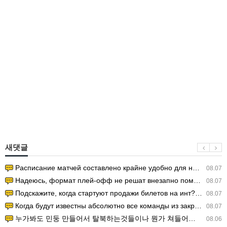
새댓글
Расписание матчей составлено крайне удобно для нашего часово…
08.07
Надеюсь, формат плей-офф не решат внезапно поменять. https:/…
08.07
Подскажите, когда стартуют продажи билетов на инт? https://g…
08.07
Когда будут известны абсолютно все команды из закрытых квали…
08.07
누가봐도 민둥 만들어서 탈북하는것들이나 뭔가 쳐들어오는 낌새를 미리 알아차리기 위함이지 저걸 전쟁준비라고 하…
08.06