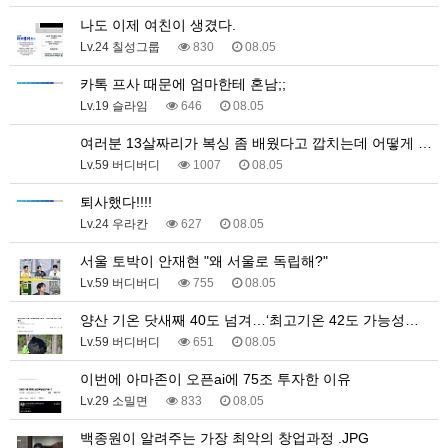
나도 이제 여친이 생겼다.
Lv.24 칠성그룹
830
08.05
카톡 프사 때문에 엄마한테 혼남;;
Lv.19 슬라임
646
08.05
여러분 13살짜리가 복싱 좀 배웠다고 깝치는데 어떻게 …
Lv.59 버디버디
1007
08.05
퇴사했다!!!!
Lv.24 우라칸
627
08.05
서울 토박이 안재현 "왜 서울로 독립해?"
Lv.59 버디버디
755
08.05
양산 기온 닷새째 40도 넘겨…‘최고기온 42도 가능성…
Lv.59 버디버디
651
08.05
이번에 아마존이 오픈ai에 75조 투자한 이유
Lv.29 소밀면
833
08.05
백종원이 알려주는 가장 최악의 창업과정 .JPG