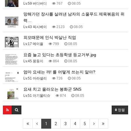
Lv.59 버디버디
767
08.05
망해가던 장사를 살려낸 남자의 소울푸드 제육볶음의 위
력…
Lv.43 픽시베이
2123
08.05
외모때문에 인식 박살난 직업
Lv.17 메이플
799
08.05
요즘 늘고 있다는 초등학생 등교거부.jpg
Lv.45 몽둥이
864
08.05
엄마 요새는 꺄! 를 어떻게 쓰는지 알아?
Lv.51 아라셀리
726
08.05
요새 치고 올라오는 봉화군 SNS
Lv.51 아기물티슈
874
08.05
정렬
1
2
3
4
5