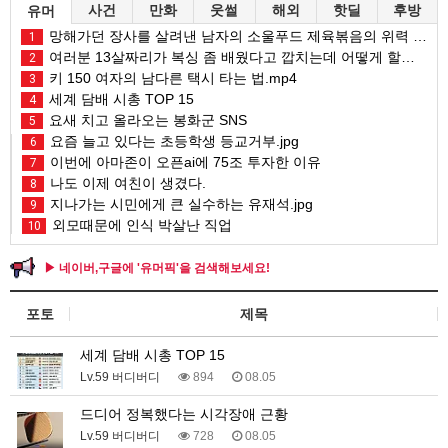
사건
만화
웃썰
해외
핫딜
후방
유머
망해가던 장사를 살려낸 남자의 소울푸드 제육볶음의 위력 ㅋㅋ
1
여러분 13살짜리가 복싱 좀 배웠다고 깝치는데 어떻게 할까요?
2
키 150 여자의 남다른 택시 타는 법.mp4
3
세계 담배 시총 TOP 15
4
요새 치고 올라오는 봉화군 SNS
5
요즘 늘고 있다는 초등학생 등교거부.jpg
6
이번에 아마존이 오픈ai에 75조 투자한 이유
7
나도 이제 여친이 생겼다.
8
지나가는 시민에게 큰 실수하는 유재석.jpg
9
외모때문에 인식 박살난 직업
10
▶ 네이버,구글에 '유머픽'을 검색해보세요!
포토
제목
세계 담배 시총 TOP 15
Lv.59 버디버디
894
08.05
드디어 정복했다는 시각장애 근황
Lv.59 버디버디
728
08.05