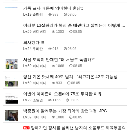
카톡 프사 때문에 엄마한테 혼남;;
Lv.19 슬라임
983
08.05
여러분 13살짜리가 복싱 좀 배웠다고 깝치는데 어떻게 …
Lv.59 버디버디
1383
08.05
퇴사했다!!!!
Lv.24 우라칸
918
08.05
서울 토박이 안재현 "왜 서울로 독립해?"
Lv.59 버디버디
1068
08.05
양산 기온 닷새째 40도 넘겨…‘최고기온 42도 가능성…
Lv.59 버디버디
933
08.05
이번에 아마존이 오픈ai에 75조 투자한 이유
Lv.29 소밀면
1166
08.05
백종원이 알려주는 가장 최악의 창업과정 .JPG
Lv.59 버디버디
1080
08.05
망해가던 장사를 살려낸 남자의 소울푸드 제육볶음의