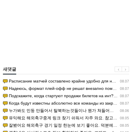
새댓글
Расписание матчей составлено крайне удобно для нашего часово…
08.07
Надеюсь, формат плей-офф не решат внезапно поменять. https:/…
08.07
Подскажите, когда стартуют продажи билетов на инт? https://g…
08.07
Когда будут известны абсолютно все команды из закрытых квали…
08.07
누가봐도 민둥 만들어서 탈북하는것들이나 뭔가 쳐들어오는 낌새를 미리 알아차리기 위함이지 저걸 전쟁준비라고 하…
08.06
유익해요 해외축구중계 링크 찾기 쉬워서 자주 와요. 참고로 무료스포츠중계 정보 확인할 때 출처 꼭 체크해요.…
08.05
잘봤어요 해외축구 경기 일정 한눈에 보기 좋아요. 덕분에 epl중계 볼 때 공식 중계 채널 먼저 찾아봐요. …
08.05