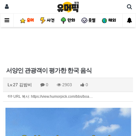
유머
사건
만화
웃썰
해외
핫
서양인 관광객이 평가한 한국 음식
Lv.27 김밤비
0
2903
0
URL 복사: https://view.humorpick.com/bbs/boa…