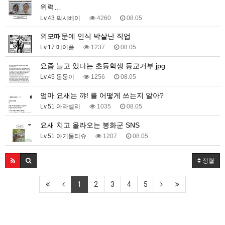
위력…
Lv.43 픽시베이
4260
08.05
외모때문에 인식 박살난 직업
Lv.17 메이플
1237
08.05
요즘 늘고 있다는 초등학생 등교거부.jpg
Lv.45 몽둥이
1256
08.05
엄마 요새는 꺄! 를 어떻게 쓰는지 알아?
Lv.51 아라셀리
1035
08.05
요새 치고 올라오는 봉화군 SNS
Lv.51 아기물티슈
1207
08.05
정렬
1
2
3
4
5