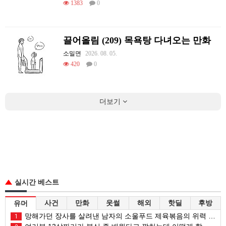
1383
0
끌어올림 (209) 목욕탕 다녀오는 만화
소밀면
2026. 08. 05.
420
0
더보기
실시간 베스트
사건
만화
웃썰
해외
핫딜
후방
유머
망해가던 장사를 살려낸 남자의 소울푸드 제육볶음의 위력 ㅋㅋ
1