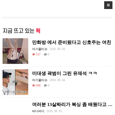
지금 뜨고 있는
픽
만화방 에서 준비됬다고 신호주는 여친
아기물티슈
2026. 08. 04.
537
0
미대생 곽범이 그린 유재석 ㅋㅋ
아기물티슈
2026. 08. 04.
608
0
여러분 13살짜리가 복싱 좀 배웠다고 깝치는데 어떻게 할까요?
버디버디
2026. 08. 05.