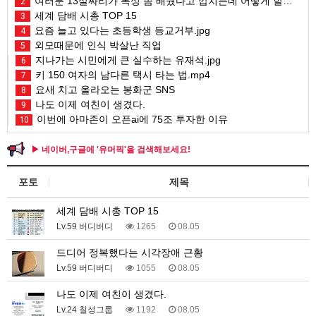
여러분 13살짜리가 복싱 좀 배웠다고 깝치는데 어떻게 할까요?
2
세계 담배 시총 TOP 15
3
요즘 늘고 있다는 초등학생 등교거부.jpg
4
외모때문에 인식 박살난 직업
5
지나가는 시민에게 큰 실수하는 유재석.jpg
6
키 150 여자의 남다른 택시 타는 법.mp4
7
요새 치고 올라오는 봉화군 SNS
8
나도 이제 여친이 생겼다.
9
이번에 아마존이 오픈ai에 75조 투자한 이유
10
▶ 네이버,구글에 '유머픽'을 검색해보세요!
포토
제목
세계 담배 시총 TOP 15
Lv.59 버디버디
1265
08.05
드디어 정복했다는 시각장애 근황
Lv.59 버디버디
1055
08.05
나도 이제 여친이 생겼다.
Lv.24 칠성그룹
1192
08.05