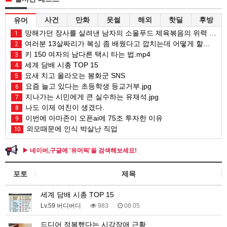
사건
만화
웃썰
해외
핫딜
후방
유머
망해가던 장사를 살려낸 남자의 소울푸드 제육볶음의 위력 ㅋㅋ
1
여러분 13살짜리가 복싱 좀 배웠다고 깝치는데 어떻게 할까요?
2
키 150 여자의 남다른 택시 타는 법.mp4
3
세계 담배 시총 TOP 15
4
요새 치고 올라오는 봉화군 SNS
5
요즘 늘고 있다는 초등학생 등교거부.jpg
6
지나가는 시민에게 큰 실수하는 유재석.jpg
7
나도 이제 여친이 생겼다.
8
이번에 아마존이 오픈ai에 75조 투자한 이유
9
외모때문에 인식 박살난 직업
10
▶ 네이버,구글에 '유머픽'을 검색해보세요!
포토
제목
세계 담배 시총 TOP 15
Lv.59 버디버디
983
08.05
드디어 정복했다는 시각장애 근황