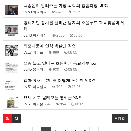
백종원이 알려주는 가장 최악의 창업과정 .JPG
Lv.59 버디버디
840
08.05
망해가던 장사를 살려낸 남자의 소울푸드 제육볶음의 위
력…
Lv.43 픽시베이
2580
08.05
외모때문에 인식 박살난 직업
Lv.17 메이플
880
08.05
요즘 늘고 있다는 초등학생 등교거부.jpg
Lv.45 몽둥이
938
08.05
엄마 요새는 꺄! 를 어떻게 쓰는지 알아?
Lv.51 아라셀리
793
08.05
요새 치고 올라오는 봉화군 SNS
Lv.51 아기물티슈
954
08.05
정렬