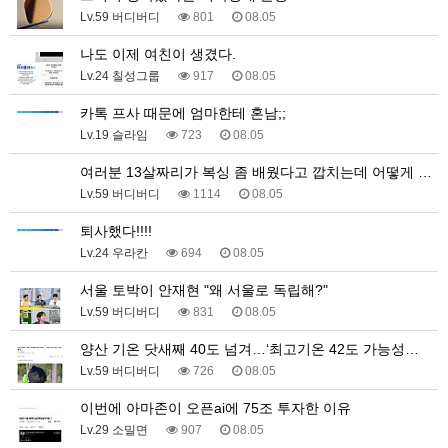
Lv.59 버디버디
801
08.05
나도 이제 여친이 생겼다.
Lv.24 칠성그룹
917
08.05
카톡 프사 때문에 엄마한테 혼남;;
Lv.19 슬라임
723
08.05
여러분 13살짜리가 복싱 좀 배웠다고 깝치는데 어떻게 …
Lv.59 버디버디
1114
08.05
퇴사했다!!!!
Lv.24 우라칸
694
08.05
서울 토박이 안재현 "왜 서울로 독립해?"
Lv.59 버디버디
831
08.05
양산 기온 닷새째 40도 넘겨…‘최고기온 42도 가능성…
Lv.59 버디버디
726
08.05
이번에 아마존이 오픈ai에 75조 투자한 이유
Lv.29 소밀면
907
08.05