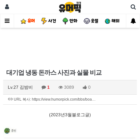
유머
사건
만화
웃썰
해외
핫
대기업 냉동 돈까스 사진과 실물 비교
Lv.27 김밤비
1
3089
0
URL 복사: https://view.humorpick.com/bbs/boa…
(2023년3월블로그글)