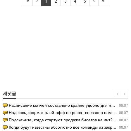
1
2
3
4
5
새댓글
Расписание матчей составлено крайне удобно для нашего часово…
08.07
Надеюсь, формат плей-офф не решат внезапно поменять. https:/…
08.07
Подскажите, когда стартуют продажи билетов на инт? https://g…
08.07
Когда будут известны абсолютно все команды из закрытых квали…
08.07