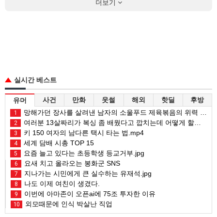
더보기
실시간 베스트
사건
만화
웃썰
해외
핫딜
후방
유머
망해가던 장사를 살려낸 남자의 소울푸드 제육볶음의 위력 ㅋㅋ
1
여러분 13살짜리가 복싱 좀 배웠다고 깝치는데 어떻게 할까요?
2
키 150 여자의 남다른 택시 타는 법.mp4
3
세계 담배 시총 TOP 15
4
요즘 늘고 있다는 초등학생 등교거부.jpg
5
요새 치고 올라오는 봉화군 SNS
6
지나가는 시민에게 큰 실수하는 유재석.jpg
7
나도 이제 여친이 생겼다.
8
이번에 아마존이 오픈ai에 75조 투자한 이유
9
외모때문에 인식 박살난 직업
10