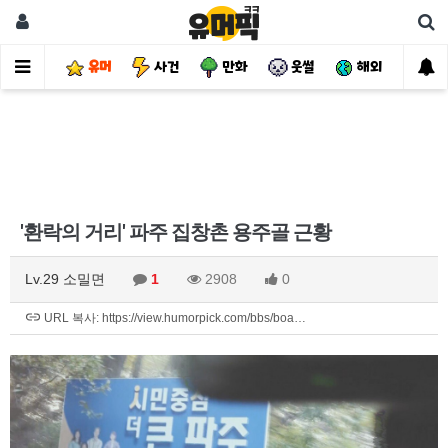
유머
사건
만화
웃썰
해외
핫
'환락의 거리' 파주 집창촌 용주골 근황
Lv.29 소밀면
1
2908
0
URL 복사: https://view.humorpick.com/bbs/boa…