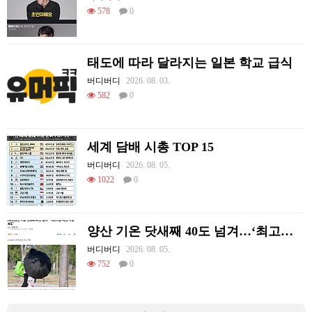
578
0
태도에 따라 달라지는 일본 학교 급식
버디버디
2026. 08. 03.
582
0
세계 담배 시총 TOP 15
버디버디
2026. 08. 05.
1022
0
양산 기온 닷새째 40도 넘겨…‘최고기온 42도 가능성도’
버디버디
2026. 08. 05.
752
0