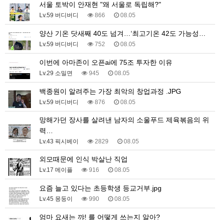
서울 토박이 안재현 "왜 서울로 독립해?"
Lv.59 버디버디
866
08.05
양산 기온 닷새째 40도 넘겨…‘최고기온 42도 가능성…
Lv.59 버디버디
752
08.05
이번에 아마존이 오픈ai에 75조 투자한 이유
Lv.29 소밀면
945
08.05
백종원이 알려주는 가장 최악의 창업과정 .JPG
Lv.59 버디버디
876
08.05
망해가던 장사를 살려낸 남자의 소울푸드 제육볶음의 위
력…
Lv.43 픽시베이
2829
08.05
외모때문에 인식 박살난 직업
Lv.17 메이플
916
08.05
요즘 늘고 있다는 초등학생 등교거부.jpg
Lv.45 몽둥이
990
08.05
엄마 요새는 꺄! 를 어떻게 쓰는지 알아?