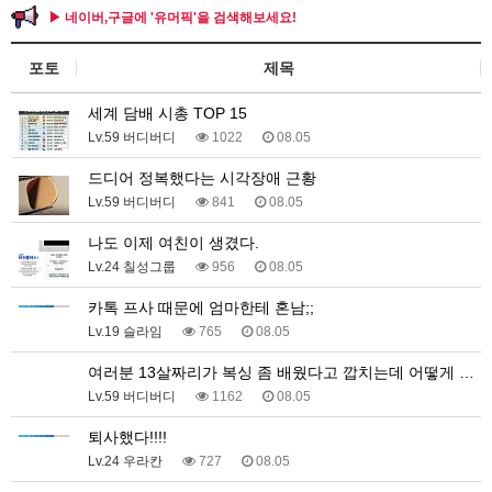
▶ 네이버,구글에 '유머픽'을 검색해보세요!
포토
제목
세계 담배 시총 TOP 15
Lv.59 버디버디
1022
08.05
드디어 정복했다는 시각장애 근황
Lv.59 버디버디
841
08.05
나도 이제 여친이 생겼다.
Lv.24 칠성그룹
956
08.05
카톡 프사 때문에 엄마한테 혼남;;
Lv.19 슬라임
765
08.05
여러분 13살짜리가 복싱 좀 배웠다고 깝치는데 어떻게 …
Lv.59 버디버디
1162
08.05
퇴사했다!!!!
Lv.24 우라칸
727
08.05