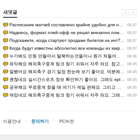
새댓글
Расписание матчей составлено крайне удобно для нашего часово…
08.07
Надеюсь, формат плей-офф не решат внезапно поменять. https:/…
08.07
Подскажите, когда стартуют продажи билетов на инт? https://g…
08.07
Когда будут известны абсолютно все команды из закрытых квали…
08.07
누가봐도 민둥 만들어서 탈북하는것들이나 뭔가 쳐들어오는 낌새를 미리 알아차리기 위함이지 저걸 전쟁준비라고 하…
08.06
유익해요 해외축구중계 링크 찾기 쉬워서 자주 와요. 참고로 무료스포츠중계 정보 확인할 때 출처 꼭 체크해요.…
08.05
잘봤어요 해외축구 경기 일정 한눈에 보기 좋아요. 덕분에 epl중계 볼 때 공식 중계 채널 먼저 찾아봐요. …
08.05
괜찮네요 실시간스포츠 정보 확인하기 좋아요. 그래도 epl중계 볼 때 공식 중계 채널 먼저 찾아봐요. 북마크…
08.05
공유해요 무료중계 찾을 때 여기가 제일 편해요. 그리고 무료스포츠중계 정보 확인할 때 출처 꼭 체크해요. 앞…
08.05
재밌네요 해외축구중계 링크 찾기 쉬워서 자주 와요. 그래서 해외축구중계도 정식 서비스로 봐야 안전해요. 다음…
08.05
이용안내
문의하기
PC버전