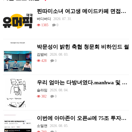
찐따미소녀 여고생 메이드카페 면접보기
버디버디
2026. 07. 31.
1385
0
박문성이 밝힌 축협 청문회 비하인드 썰
김밤비
2026. 08. 03.
428
0
우리 엄마는 다방녀였다.manhwa 및 후기
슬라임
2026. 08. 04.
382
0
이번에 아마존이 오픈ai에 75조 투자한 이유
소밀면
2026. 08. 05.
760
0