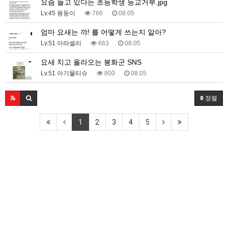
요즘 늘고 있다는 초등학생 등교거부.jpg
Lv.45 몽둥이
766
08.05
엄마 요새는 꺄! 를 어떻게 쓰는지 알아?
Lv.51 아라셀리
663
08.05
요새 치고 올라오는 봉화군 SNS
Lv.51 아기물티슈
800
08.05
정렬
1
2
3
4
5