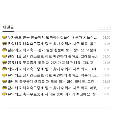
새댓글
누가봐도 민둥 만들어서 탈북하는것들이나 뭔가 쳐들어오는 낌새를 미리 알아차리기 위함이지 저걸 전쟁준비라고 하…
08.06
유익해요 해외축구중계 링크 찾기 쉬워서 자주 와요. 참고로 무료스포츠중계 정보 확인할 때 출처 꼭 체크해요.…
08.05
잘봤어요 해외축구 경기 일정 한눈에 보기 좋아요. 덕분에 epl중계 볼 때 공식 중계 채널 먼저 찾아봐요. …
08.05
괜찮네요 실시간스포츠 정보 확인하기 좋아요. 그래도 epl중계 볼 때 공식 중계 채널 먼저 찾아봐요. 북마크…
08.05
공유해요 무료중계 찾을 때 여기가 제일 편해요. 그리고 무료스포츠중계 정보 확인할 때 출처 꼭 체크해요. 앞…
08.05
재밌네요 해외축구중계 링크 찾기 쉬워서 자주 와요. 그래서 해외축구중계도 정식 서비스로 봐야 안전해요. 다음…
08.05
유익해요 실시간스포츠 정보 확인하기 좋아요. 덕분에 스포츠중계는 합법적인 경로로만 시청하려 해요. 좋은 정보…
08.05
좋네요 축구중계 생각할 때 도움 되는 팁이 많네요. 그런데 해외축구중계도 정식 서비스로 봐야 안전해요. 다음…
08.05
감사해요 해외축구중계 링크 찾기 쉬워서 자주 와요. 어쨌든 축구무료중계도 합법적인 곳에서 봐야 마음 편해요.…
08.05
유익해요 축구무료중계 사이트 중에 여기가 최고예요. 참고로 축구무료중계도 합법적인 곳에서 봐야 마음 편해요.…
08.05