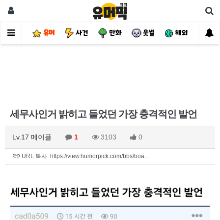
유머
사건
만화
웃썰
해외
핫
세무사인거 밝히고 들었던 가장 충격적인 발언
Lv.17 메이플
1
3103
0
URL 복사: https://view.humorpick.com/bbs/boa…