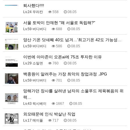
퇴사했다!!!!
Lv.24 우라칸
558
08.05
서울 토박이 안재현 "왜 서울로 독립해?"
Lv.59 버디버디
688
08.05
양산 기온 닷새째 40도 넘겨…‘최고기온 42도 가능성…
Lv.59 버디버디
586
08.05
이번에 아마존이 오픈ai에 75조 투자한 이유
Lv.29 소밀면
760
08.05
백종원이 알려주는 가장 최악의 창업과정 .JPG
Lv.59 버디버디
701
08.05
망해가던 장사를 살려낸 남자의 소울푸드 제육볶음의 위
력…
Lv.43 픽시베이
1667
08.05
외모때문에 인식 박살난 직업
Lv.17 메이플
717
08.05