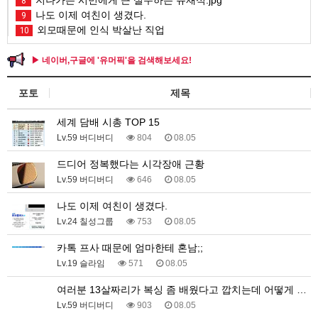
8
나도 이제 여친이 생겼다.
9
외모때문에 인식 박살난 직업
10
▶ 네이버,구글에 '유머픽'을 검색해보세요!
포토
제목
세계 담배 시총 TOP 15
Lv.59 버디버디
804
08.05
드디어 정복했다는 시각장애 근황
Lv.59 버디버디
646
08.05
나도 이제 여친이 생겼다.
Lv.24 칠성그룹
753
08.05
카톡 프사 때문에 엄마한테 혼남;;
Lv.19 슬라임
571
08.05
여러분 13살짜리가 복싱 좀 배웠다고 깝치는데 어떻게 …
Lv.59 버디버디
903
08.05