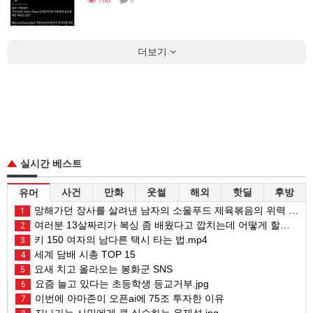
더보기
실시간 베스트
사건
만화
웃썰
해외
핫딜
후방
유머
망해가던 장사를 살려낸 남자의 소울푸드 제육볶음의 위력 ㅋㅋ
1
여러분 13살짜리가 복싱 좀 배웠다고 깝치는데 어떻게 할까요?
2
키 150 여자의 남다른 택시 타는 법.mp4
3
세계 담배 시총 TOP 15
4
요새 치고 올라오는 봉화군 SNS
5
요즘 늘고 있다는 초등학생 등교거부.jpg
6
이번에 아마존이 오픈ai에 75조 투자한 이유
7
지나가는 시민에게 큰 실수하는 유재석.jpg