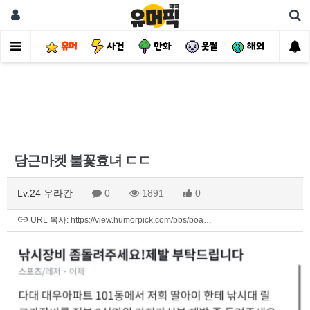
유머
사건
만화
웃썰
해외
핫
당근마켓 불꽃효녀 ㄷㄷ
Lv.24 우라칸
0
1891
0
URL 복사: https://view.humorpick.com/bbs/boa…