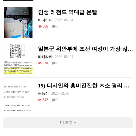
인생 레전드 역대급 운빨
버디버디
2026. 08. 04.
566
0
일본군 위안부에 조선 여성이 가장 많았던 이유
라카라카
2026. 08. 04.
510
0
19) 디시인의 흥미진진한 ㅈ소 경리 ㄸ먹은 썰
몽둥이
2026. 08. 03.
542
0
더보기