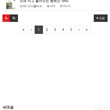
요새 치고 올라오는 봉화군 SNS
Lv.51 아기물티슈
884
08.05
정렬
1
2
3
4
5
새댓글