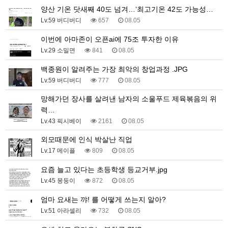
양산 기온 닷새째 40도 넘겨…‘최고기온 42도 가능성…
Lv.59 버디버디
657
08.05
이번에 아마존이 오픈ai에 75조 투자한 이유
Lv.29 소밀면
841
08.05
백종원이 알려주는 가장 최악의 창업과정 .JPG
Lv.59 버디버디
777
08.05
망해가던 장사를 살려낸 남자의 소울푸드 제육볶음의 위
력…
Lv.43 픽시베이
2161
08.05
외모때문에 인식 박살난 직업
Lv.17 메이플
809
08.05
요즘 늘고 있다는 초등학생 등교거부.jpg
Lv.45 몽둥이
872
08.05
엄마 요새는 꺄! 를 어떻게 쓰는지 알아?
Lv.51 아라셀리
732
08.05