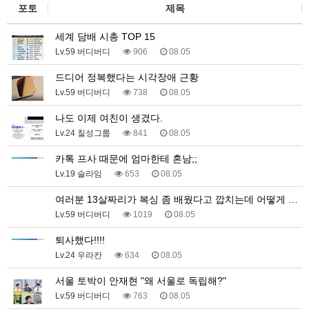
포토
제목
세계 담배 시총 TOP 15
Lv.59 버디버디
906
08.05
드디어 정복했다는 시각장애 근황
Lv.59 버디버디
738
08.05
나도 이제 여친이 생겼다.
Lv.24 칠성그룹
841
08.05
카톡 프사 때문에 엄마한테 혼남;;
Lv.19 슬라임
653
08.05
여러분 13살짜리가 복싱 좀 배웠다고 깝치는데 어떻게 …
Lv.59 버디버디
1019
08.05
퇴사했다!!!!
Lv.24 우라칸
634
08.05
서울 토박이 안재현 "왜 서울로 독립해?"
Lv.59 버디버디
763
08.05