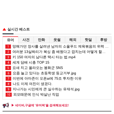
실시간 베스트
사건
만화
웃썰
해외
핫딜
후방
유머
망해가던 장사를 살려낸 남자의 소울푸드 제육볶음의 위력 ㅋㅋ
1
여러분 13살짜리가 복싱 좀 배웠다고 깝치는데 어떻게 할까요?
2
키 150 여자의 남다른 택시 타는 법.mp4
3
세계 담배 시총 TOP 15
4
요새 치고 올라오는 봉화군 SNS
5
요즘 늘고 있다는 초등학생 등교거부.jpg
6
이번에 아마존이 오픈ai에 75조 투자한 이유
7
나도 이제 여친이 생겼다.
8
지나가는 시민에게 큰 실수하는 유재석.jpg
9
외모때문에 인식 박살난 직업
10
▶ 네이버,구글에 '유머픽'을 검색해보세요!