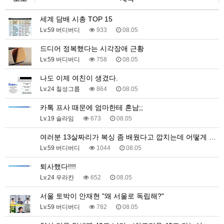
세계 담배 시총 TOP 15
Lv.59 버디버디
933
08.05
드디어 정복했다는 시각장애 근황
Lv.59 버디버디
758
08.05
나도 이제 여친이 생겼다.
Lv.24 칠성그룹
864
08.05
카톡 프사 때문에 엄마한테 혼남;;
Lv.19 슬라임
673
08.05
여러분 13살짜리가 복싱 좀 배웠다고 깝치는데 어떻게 …
Lv.59 버디버디
1044
08.05
퇴사했다!!!!
Lv.24 우라칸
652
08.05
서울 토박이 안재현 "왜 서울로 독립해?"
Lv.59 버디버디
782
08.05