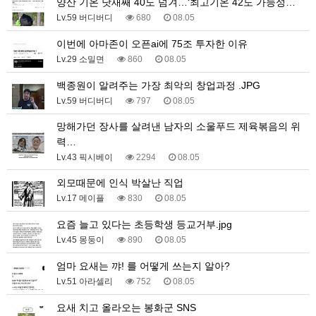
양산 기온 닷새째 40도 넘겨…‘최고기온 42도 가능성…
Lv.59 버디버디
680
08.05
이번에 아마존이 오픈ai에 75조 투자한 이유
Lv.29 소밀면
860
08.05
백종원이 알려주는 가장 최악의 창업과정 .JPG
Lv.59 버디버디
797
08.05
망해가던 장사를 살려낸 남자의 소울푸드 제육볶음의 위
력…
Lv.43 픽시베이
2294
08.05
외모때문에 인식 박살난 직업
Lv.17 메이플
830
08.05
요즘 늘고 있다는 초등학생 등교거부.jpg
Lv.45 몽둥이
890
08.05
엄마 요새는 꺄! 를 어떻게 쓰는지 알아?
Lv.51 아라셀리
752
08.05
요새 치고 올라오는 봉화군 SNS