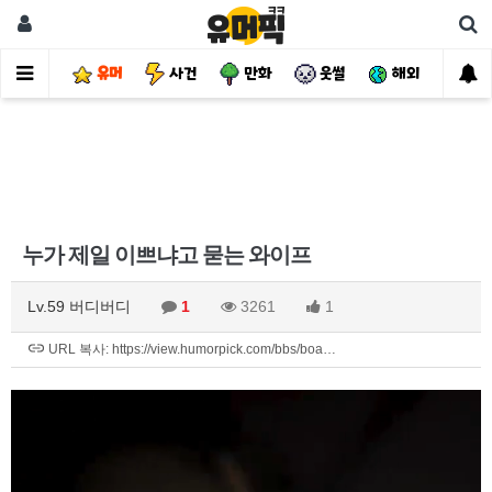
유머
사건
만화
웃썰
해외
핫
누가 제일 이쁘냐고 묻는 와이프
Lv.59 버디버디
1
3261
1
URL 복사: https://view.humorpick.com/bbs/boa…