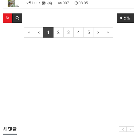
Lv.51 아기물티슈
907
08.05
정렬
1
2
3
4
5
새댓글