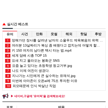
실시간 베스트
사건
만화
웃썰
해외
핫딜
후방
유머
망해가던 장사를 살려낸 남자의 소울푸드 제육볶음의 위력 ㅋㅋ
1
여러분 13살짜리가 복싱 좀 배웠다고 깝치는데 어떻게 할까요?
2
키 150 여자의 남다른 택시 타는 법.mp4
3
세계 담배 시총 TOP 15
4
요새 치고 올라오는 봉화군 SNS
5
요즘 늘고 있다는 초등학생 등교거부.jpg
6
나도 이제 여친이 생겼다.
7
지나가는 시민에게 큰 실수하는 유재석.jpg
8
이번에 아마존이 오픈ai에 75조 투자한 이유
9
외모때문에 인식 박살난 직업
10
▶ 네이버,구글에 '유머픽'을 검색해보세요!
포토
제목